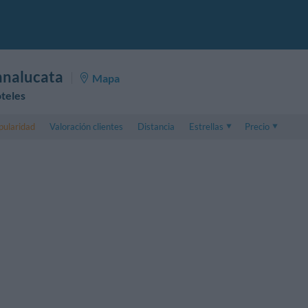
nnalucata
Mapa
teles
pularidad
Valoración clientes
Distancia
Estrellas
Precio
Precio
5 . . 1
Precio habitación
1 . . 5
Precio habitación 