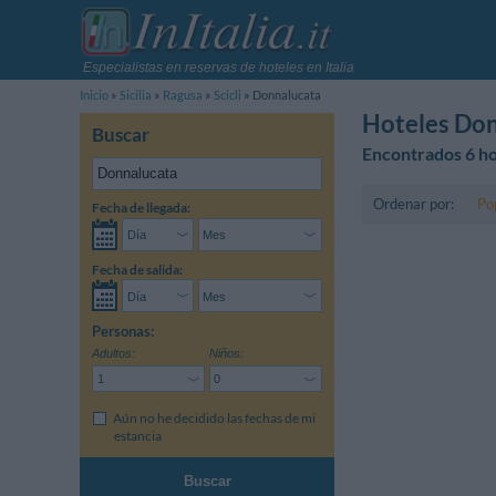
Especialistas en reservas de hoteles en Italia
Inicio
Sicilia
Ragusa
Scicli
Donnalucata
Hoteles Do
Buscar
Encontrados 6 ho
Ordenar por:
Po
Fecha de llegada:
Fecha de salida:
Personas:
Adultos:
Niños:
Aún no he decidido las fechas de mi
estancia
Buscar