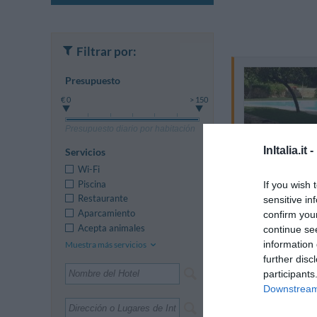
Filtrar por:
Presupuesto
€ 0
> 150
Presupuesto diario por habitación
InItalia.it -
Servicios
Wi-Fi
Piscina
If you wish 
Restaurante
sensitive in
Aparcamiento
confirm you
Acepta animales
continue se
information 
Muestra más servicios
further disc
participants
Downstream 