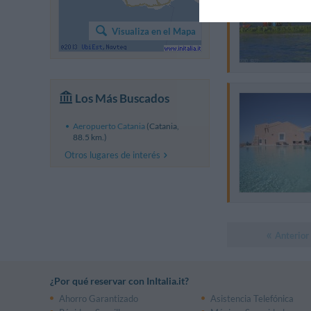
Visualiza en el Mapa
Los Más Buscados
Aeropuerto Catania
(Catania,
88.5 km.)
Otros lugares de interés
Anterior
¿Por qué reservar con InItalia.it?
Ahorro Garantizado
Asistencia Telefónica