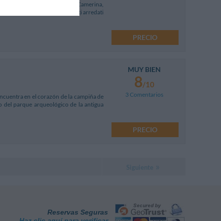
estiva frazione di Santa Croce Camerina,
ispone di camere e appartamenti arredati
PRECIO
MUY BIEN
8
/10
3 Comentarios
encuentra en el corazón de la campiña de
ro del parque arqueológico de la antigua
PRECIO
Siguiente
Reservas Seguras
Haz clic aquí para verificar