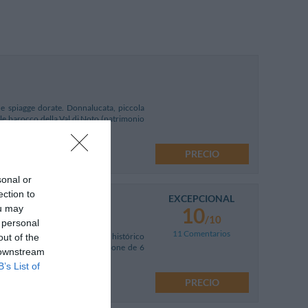
e spiagge dorate. Donnalucata, piccola
 stile barocco della Val di Noto (patrimonio
PRECIO
sonal or
ection to
EXCEPCIONAL
onnalucata
ou may
10
/10
 personal
11 Comentarios
ituado en el corazón del centro histórico
out of the
rroco del siglo XX, el hotel dispone de 6
 downstream
B’s List of
PRECIO