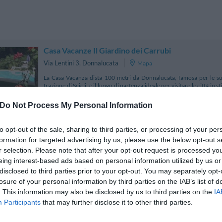
Casa Vacanze Il Giardino dei Carrubi
Via Lentini 3
,
Donnalucata
Mapa
La Casa Vacanza dista 100 metri da Donnalucata, famosa per le su
frazione di Scicli, è il luogo di partenza ideale per visitare le città in
mondiale dell’Unesco) fra cui Cal...
Do Not Process My Personal Information
to opt-out of the sale, sharing to third parties, or processing of your per
formation for targeted advertising by us, please use the below opt-out s
Hotel Novecento Scicli
6.92 km desde D
r selection. Please note that after your opt-out request is processed y
Via Duprè 11
,
Scicli
Mapa
eing interest-based ads based on personal information utilized by us or
El Hotel Novecento es un pequeño y encantador hotel de 4 estrellas s
disclosed to third parties prior to your opt-out. You may separately opt-
de Scicli. Fruto de la reestructuración de un edificio nobiliario ba
losure of your personal information by third parties on the IAB’s list of
habitaciones y una Suite dotadas d...
. This information may also be disclosed by us to third parties on the
IA
Participants
that may further disclose it to other third parties.