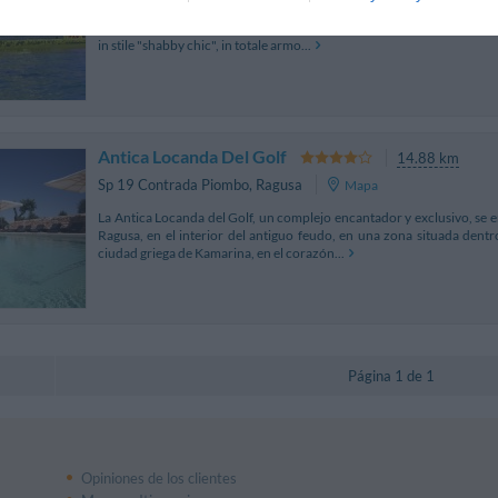
Il Plaza Beach Hostel sorge nel borgo marinaro di Punta Secca, sugg
resa famosa dalle storie del Commissario Montalbano. Il complesso d
in stile "shabby chic", in totale armo...
Antica Locanda Del Golf
14.88 km
Sp 19 Contrada Piombo
,
Ragusa
Mapa
La Antica Locanda del Golf, un complejo encantador y exclusivo, se 
Ragusa, en el interior del antiguo feudo, en una zona situada dent
ciudad griega de Kamarina, en el corazón...
Página 1 de 1
Opiniones de los clientes