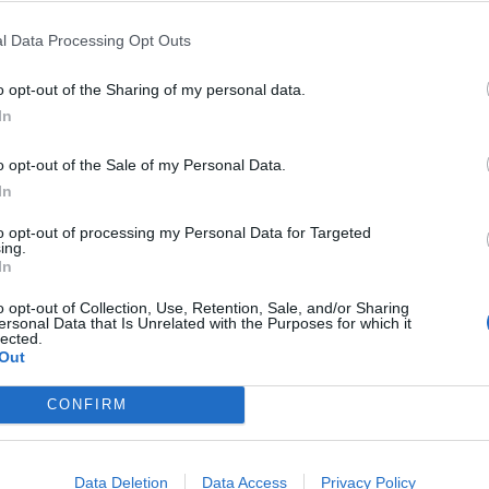
Case Vacanze Pomelia
6.80 km
l Data Processing Opt Outs
Lungomare Andrea Doria angolo Via 456 250
,
Marina Di Ragu
o opt-out of the Sharing of my personal data.
Case Vacanze Pomelia es un nuevo complejo de apartamentos en 
marítimo Andrea Doria, a sólo 100 metros de la playa. El Residence, 
In
alojamientos y es la base ideal para visitar l...
o opt-out of the Sale of my Personal Data.
In
to opt-out of processing my Personal Data for Targeted
Eremo della Giubiliana
12.09 km
ing.
Contrada Giubiliana
,
Ragusa
Mapa
In
El Hotel Eremo della Giubiliana se encuentra en Ragusa, cerca del
o opt-out of Collection, Use, Retention, Sale, and/or Sharing
Altiplano Ibleo. El Hotel, un antiguo convento del siglo XV, cuenta 
ersonal Data that Is Unrelated with the Purposes for which it
pasar agradables estancias de relax en el...
lected.
Out
CONFIRM
Plaza Beach Hostel
13.22 km
Via Paolo Vi 54
,
Santa Croce Camerina
Mapa
Data Deletion
Data Access
Privacy Policy