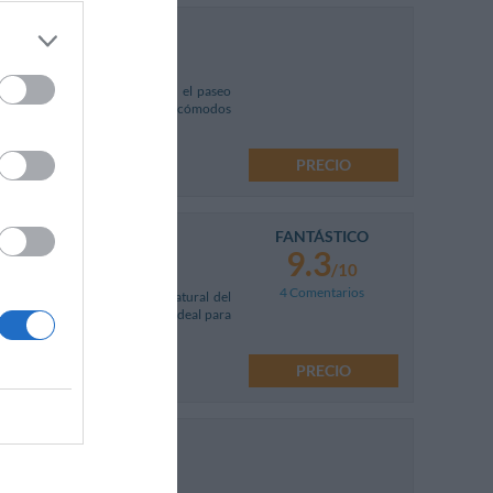
sa
Mapa
Marina de Ragusa, situado en el paseo
de reciente construcción, ofrece cómodos
PRECIO
FANTÁSTICO
9.3
/10
4 Comentarios
 mar e inmerso en el campo natural del
con una amplia tradición y es ideal para
PRECIO