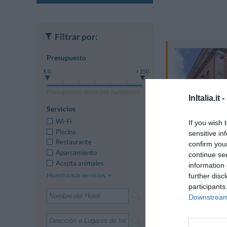
Filtrar por:
Presupuesto
€ 0
> 150
Presupuesto diario por habitación
InItalia.it -
Servicios
Wi-Fi
If you wish 
Piscina
sensitive in
Restaurante
confirm you
Aparcamiento
continue se
Acepta animales
information 
Muestra más servicios
further disc
participants
Downstream 