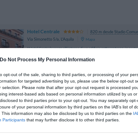
Hotel Centrale
820 m desde Stadio Comu
Via Simonetto 5/a
,
L'Aquila
Mapa
L'Hotel Centrale sorge all'interno di un edificio settecentesco, in part
nel secolo successivo, e situato direttamente sul Corso principale. 
centralissima Piazza del Duomo...
Do Not Process My Personal Information
to opt-out of the sale, sharing to third parties, or processing of your per
formation for targeted advertising by us, please use the below opt-out s
r selection. Please note that after your opt-out request is processed y
Bed And Breakfast Gransasso
9.66 km
eing interest-based ads based on personal information utilized by us or
Via Camarda
,
Filetto
Mapa
disclosed to third parties prior to your opt-out. You may separately opt-
El Bed and Breakfast Gransasso se encuentra en Filetto, una peque
losure of your personal information by third parties on the IAB’s list of
localidad de L'Aquila. La acogedora villa ofrece cómodos alojamientos
. This information may also be disclosed by us to third parties on the
IA
tranquila en la naturaleza. Los hués...
Participants
that may further disclose it to other third parties.