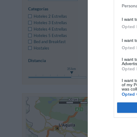
Persona
Categorías
Anterior
Hoteles 2 Estrellas
I want t
Hoteles 3 Estrellas
Opted 
Hoteles 4 Estrellas
Hoteles 5 Estrellas
I want t
Bed and Breakfast
Opted 
Hostales
I want 
Distancia
Advertis
Opted 
35 km
I want t
of my P
was col
Opted 