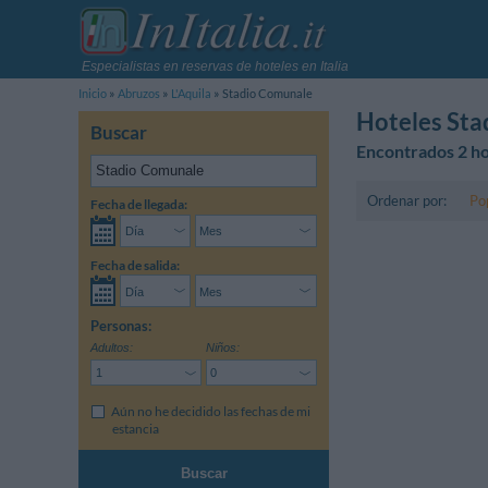
Especialistas en reservas de hoteles en Italia
Inicio
Abruzos
L'Aquila
Stadio Comunale
Hoteles Sta
Buscar
Encontrados 2 ho
Ordenar por:
Po
Fecha de llegada:
Fecha de salida:
Personas:
Adultos:
Niños:
Aún no he decidido las fechas de mi
estancia
Buscar