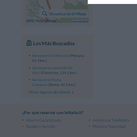
Visualiza en el Mapa
Los Más Buscados
Aeropuerto D'Abruzzo
(Pescara,
65.3 km.)
Aeropuerto Leonardo Da
Vinci
(Fiumicino, 114.1 km.)
Aeropuerto Roma
Ciampino
(Roma, 92.1 km.)
Otros lugares de interés
¿Por qué reservar con InItalia.it?
Ahorro Garantizado
Asistencia Telefónica
Rápido y Sencillo
Máxima Seguridad