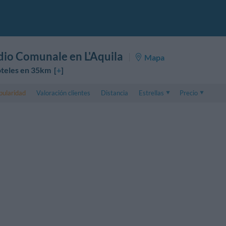
dio Comunale en L'Aquila
Mapa
teles en 35km [
+
]
pularidad
Valoración clientes
Distancia
Estrellas
Precio
Precio
5 . . 1
Precio habitación
1 . . 5
Precio habitación 