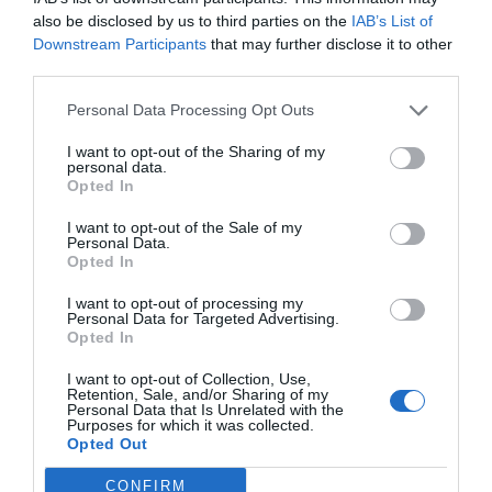
¿Volverías a este Hotel?
SI
also be disclosed by us to third parties on the
IAB’s List of
detalles
Downstream Participants
that may further disclose it to other
third parties.
BIEN
Nick
Francia
7.1
Personal Data Processing Opt Outs
/10
Agosto 2012
I want to opt-out of the Sharing of my
Faut travailler les indications pour rejoindre l'hôtel! Depuis l'autostrada
personal data.
Monreal n'est pas mentionné, mieux marquer le nom de la rue mentionnée
Opted In
sur la sortie. Également les instructions une fois au duomo di Monreal sont
largement insuffisant!
I want to opt-out of the Sale of my
Personal Data.
¿Volverías a este Hotel?
NO LO SÉ
Opted In
detalles
I want to opt-out of processing my
Personal Data for Targeted Advertising.
AGRADABLE
Anónimo
Opted In
Agosto 2012
6.2
/10
I want to opt-out of Collection, Use,
Retention, Sale, and/or Sharing of my
¿Volverías a este Hotel?
SI
Personal Data that Is Unrelated with the
Purposes for which it was collected.
detalles
Opted Out
Comentarios
CONFIRM
Comentarios