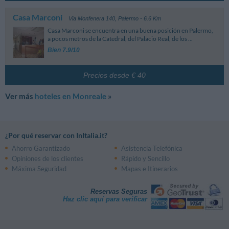
Casa Marconi
Via Monfenera 140
,
Palermo
- 6.6 Km
Casa Marconi se encuentra en una buena posición en Palermo,
a pocos metros de la Catedral, del Palacio Real, de los ...
Bien 7.9/10
Precios desde € 40
Ver más
hoteles en Monreale
»
¿Por qué reservar con InItalia.it?
Ahorro Garantizado
Asistencia Telefónica
Opiniones de los clientes
Rápido y Sencillo
Máxima Seguridad
Mapas e Itinerarios
Reservas Seguras
Haz clic aquí para verificar