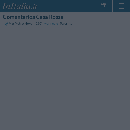
Comentarios Casa Rossa
Inicio
Via Pietro Novelli 297
,
Monreale
(Palermo)
Mis reservas
InItalia Club
Idioma