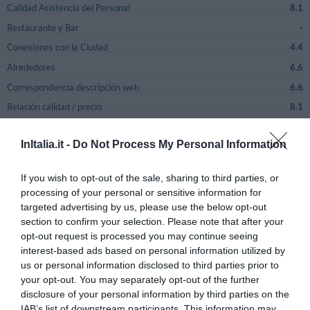
Calidad Asistencia del Personal
8.1
Restaurante y Bar
-
Conexiones con la Ciudad
4.4
Alrededores
6.6
Correspondencia descripción web
6.6
Relación calidad / precio
8.1
Satisfacción general
8.1
InItalia.it -
Do Not Process My Personal Information
Comentarios
Comentarios
If you wish to opt-out of the sale, sharing to third parties, or
Página 1-1
anteriores
Sucesivos
processing of your personal or sensitive information for
targeted advertising by us, please use the below opt-out
AGRADABLE
Vincenzo
section to confirm your selection. Please note that after your
Italia
6.7
opt-out request is processed you may continue seeing
/10
Agosto 2014
interest-based ads based on personal information utilized by
Familia con hijos grandes
us or personal information disclosed to third parties prior to
Sarebbe opportuno aggiungere qualche segnaletica stradale per facilitare
your opt-out. You may separately opt-out of the further
l'arrivo da Palermo.
disclosure of your personal information by third parties on the
IAB’s list of downstream participants. This information may