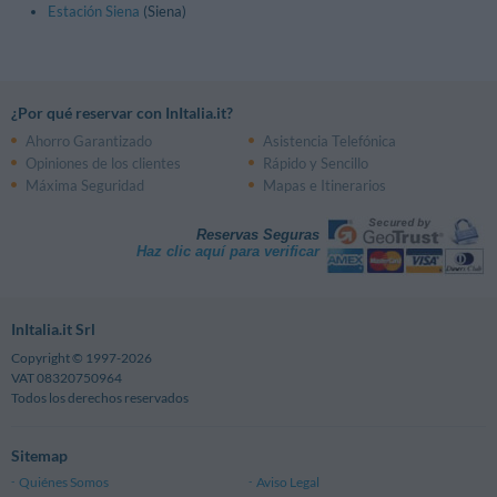
Estación Siena
(Siena)
¿Por qué reservar con InItalia.it?
Ahorro Garantizado
Asistencia Telefónica
Opiniones de los clientes
Rápido y Sencillo
Máxima Seguridad
Mapas e Itinerarios
Reservas Seguras
Haz clic aquí para verificar
InItalia.it Srl
Copyright © 1997-2026
VAT 08320750964
Todos los derechos reservados
Sitemap
Quiénes Somos
Aviso Legal