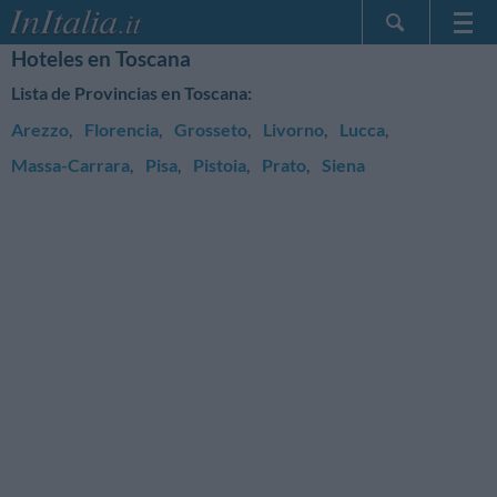
Hoteles en Toscana
Inicio
Lista de Provincias en Toscana:
Mis reservas
Arezzo
,
Florencia
,
Grosseto
,
Livorno
,
Lucca
,
InItalia Club
Massa-Carrara
,
Pisa
,
Pistoia
,
Prato
,
Siena
Idioma