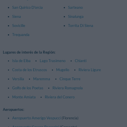
San Quirico D'orcia
Sarteano
Siena
Sinalunga
Sovicille
Torrita Di Siena
Trequanda
Lugares de interés de la Región:
Isla de Elba
Lago Trasimeno
Chianti
Costa de los Etruscos
Mugello
Riviera Ligure
Versilia
Maremma
Cinque Terre
Golfo de los Poetas
Riviera Romagnola
Monte Amiata
Riviera del Conero
Aeropuertos:
Aeropuerto Amerigo Vespucci
(Florencia)