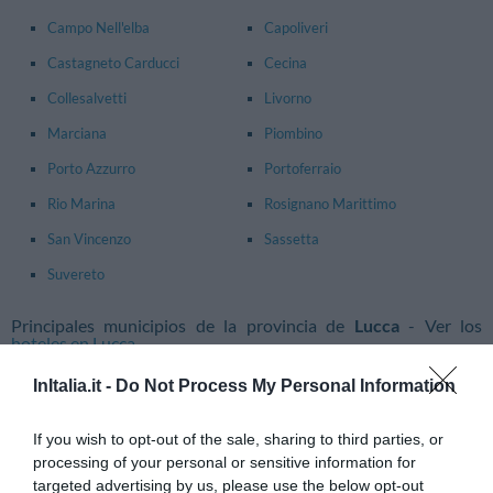
Campo Nell'elba
Capoliveri
Castagneto Carducci
Cecina
Collesalvetti
Livorno
Marciana
Piombino
Porto Azzurro
Portoferraio
Rio Marina
Rosignano Marittimo
San Vincenzo
Sassetta
Suvereto
Principales municipios de la provincia de
Lucca
- Ver los
hoteles en Lucca
Altopascio
Bagni Di Lucca
InItalia.it -
Do Not Process My Personal Information
Barga
Borgo A Mozzano
If you wish to opt-out of the sale, sharing to third parties, or
Camaiore
Capannori
processing of your personal or sensitive information for
targeted advertising by us, please use the below opt-out
Castelnuovo Di Garfagnana
Castiglione Di Garfagnana