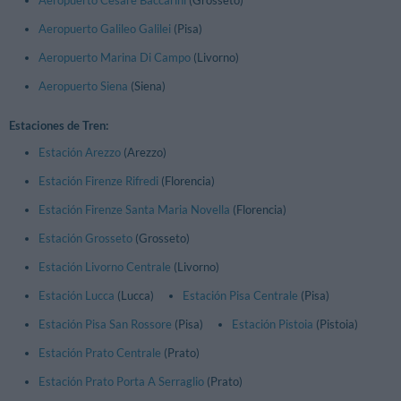
Aeropuerto Cesare Baccarini
(Grosseto)
Aeropuerto Galileo Galilei
(Pisa)
Aeropuerto Marina Di Campo
(Livorno)
Aeropuerto Siena
(Siena)
Estaciones de Tren:
Estación Arezzo
(Arezzo)
Estación Firenze Rifredi
(Florencia)
Estación Firenze Santa Maria Novella
(Florencia)
Estación Grosseto
(Grosseto)
Estación Livorno Centrale
(Livorno)
Estación Lucca
(Lucca)
Estación Pisa Centrale
(Pisa)
Estación Pisa San Rossore
(Pisa)
Estación Pistoia
(Pistoia)
Estación Prato Centrale
(Prato)
Estación Prato Porta A Serraglio
(Prato)