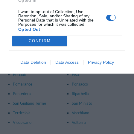
Opted In
Principales municipios de la provincia de
Pisa
- Ver los
hoteles
en Pisa
I want to opt-out of Collection, Use,
Retention, Sale, and/or Sharing of my
Bientina
Calcinaia
Personal Data that Is Unrelated with the
Purposes for which it was collected.
Capannoli
Casciana Terme
Opted Out
Cascina
Castellina Marittima
CONFIRM
Lajatico
Lorenzana
Montecatini Val Di Cecina
Monteverdi Marittimo
Data Deletion
Data Access
Privacy Policy
Montopoli In Val D'arno
Palaia
Peccioli
Pisa
Pomarance
Ponsacco
Pontedera
Riparbella
San Giuliano Terme
San Miniato
Terricciola
Vecchiano
Vicopisano
Volterra