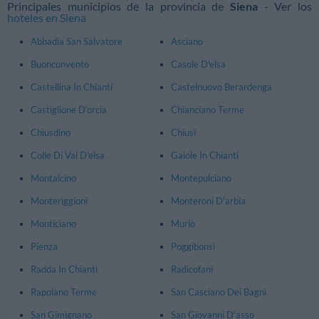
Principales municipios de la provincia de
Siena
- Ver los
hoteles en Siena
Abbadia San Salvatore
Asciano
Buonconvento
Casole D'elsa
Castellina In Chianti
Castelnuovo Berardenga
Castiglione D'orcia
Chianciano Terme
Chiusdino
Chiusi
Colle Di Val D'elsa
Gaiole In Chianti
Montalcino
Montepulciano
Monteriggioni
Monteroni D'arbia
Monticiano
Murlo
Pienza
Poggibonsi
Radda In Chianti
Radicofani
Rapolano Terme
San Casciano Dei Bagni
San Gimignano
San Giovanni D'asso