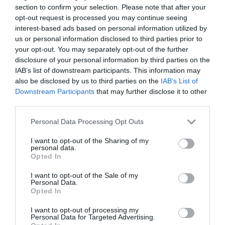
section to confirm your selection. Please note that after your
Forte Dei Marmi
Gallicano
opt-out request is processed you may continue seeing
interest-based ads based on personal information utilized by
Lucca
Massarosa
us or personal information disclosed to third parties prior to
Minucciano
Montecarlo
your opt-out. You may separately opt-out of the further
disclosure of your personal information by third parties on the
Pescaglia
Pietrasanta
IAB’s list of downstream participants. This information may
Pieve Fosciana
Porcari
also be disclosed by us to third parties on the
IAB’s List of
Downstream Participants
that may further disclose it to other
Viareggio
third parties.
Principales municipios de la provincia de
Massa-Carrara
- Ver
Personal Data Processing Opt Outs
los
hoteles en Massa-Carrara
I want to opt-out of the Sharing of my
Aulla
Bagnone
personal data.
Opted In
Carrara
Comano
Fivizzano
Fosdinovo
I want to opt-out of the Sale of my
Personal Data.
Massa
Montignoso
Opted In
Mulazzo
I want to opt-out of processing my
Personal Data for Targeted Advertising.