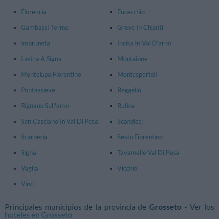
Florencia
Fucecchio
Gambassi Terme
Greve In Chianti
Impruneta
Incisa In Val D'arno
Lastra A Signa
Montaione
Montelupo Fiorentino
Montespertoli
Pontassieve
Reggello
Rignano Sull'arno
Rufina
San Casciano In Val Di Pesa
Scandicci
Scarperia
Sesto Fiorentino
Signa
Tavarnelle Val Di Pesa
Vaglia
Vicchio
Vinci
Principales municipios de la provincia de
Grosseto
- Ver los
hoteles en Grosseto