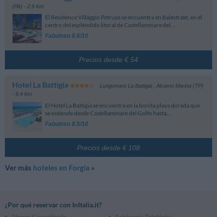
(PA)
- 2.9 Km
El Residence Villaggio Petruso se encuentra en Balestrate, en el
centro del espléndido litoral de Castellammare del ...
Fabuloso 8.6/10
Precios desde € 54
Hotel La Battigia
Lungomare La Battigia
,
Alcamo Marina (TP)
- 8.4 Km
El Hotel La Battigia se encuentra en la bonita playa dorada que
se extiende desde Castellammare del Golfo hasta...
Fabuloso 8.5/10
Precios desde € 108
Ver más
hoteles en Forgia
»
¿Por qué reservar con InItalia.it?