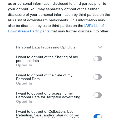
us or personal information disclosed to third parties prior to
your opt-out. You may separately opt-out of the further
Servicios Incluidos en el precio
disclosure of your personal information by third parties on the
IAB’s list of downstream participants. This information may
Aire acondicionado en las zonas
Aparcamiento Exterior
also be disclosed by us to third parties on the
IAB’s List of
Restaurante y Bar
comunes
concertado
Downstream Participants
that may further disclose it to other
Aparcamiento Exterior en la calle
Aparcamiento Interior en garaje
third parties.
Privado
El Restaurante “Il Corallo”, también está disponible para la clientela
Descripción Sala de Reuniones/Sala de
externa y ofrece deliciosas especialidades locales preparadas por el
Aparcamiento Interior no
Ascensor
experto Chef.
Personal Data Processing Opt Outs
Congresos
Cubierto
Caja fuerte
Check In y Check Out rápidos
Conexión a Internet
La sala puede acoger banquetes y celebraciones de hasta 130 personas.
I want to opt-out of the Sharing of my
La Sala de reuniones Azul tiene una capacidad máxima para 70 personas y
Depósito de equipaje
Información Turística
personal data.
Servicios de Pago
dispone de pantalla gigante, proyector de vídeo, sistema de Dolby
El Bar es un verdadero punto de encuentro para pasar agradables
Internet Point
Personal multilingüe
Opted In
Surround y conexión Wi-Fi a Internet.
momentos en compañía, saborear un buen café o relajarse tomando una
Piscina descubierta
Recepción 24 h
copa.
Alquiler de bicicletas
Alquiler de coches
Acogedora y refinada, posee hermosas vistas al mar.
Características del Hotel
Sala de TV
Sala de lectura
I want to opt-out of the Sale of my
Alquiler de motos / Scooters
Alquiler equipamiento para
Personal Data.
Servicio Portería
Reuniones / Congresos
Opted In
Frente al mar
Gay Friendly
Bar
Bar de la piscina
Habitaciones No Fumadores
Habitaciones familiares
Billetería Hidroplano
Cafetería
I want to opt-out of processing my
Habitaciones para personas de
Hotel Business
Cocina local típica
Lavandería
Personal Data for Targeted Advertising.
movilidad reducida
Hotel de diseño
Opted In
Lounge Bar
Mayordomo
Lugar de culto
Suite Nupcial
Picnic
Prensa
Terraza
Vistas Panorámicas
I want to opt-out of Collection, Use,
Recepciones / Banquetes /
Restaurante
Retention, Sale, and/or Sharing of my
Ceremonias
Restaurante para grupos