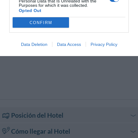
Personal Data that Is Unrelated with the
Purposes for which it was collected.
Sala Banquetes / Recepciones
Servicio Fax
Opted Out
Servicio Fotocopiadora
Servicio de Canguro
Servicio de planchado
Servicio retirada y entrega del
coche
CONFIRM
Snack bar
Stand excursiones
Tiendas de Souvenirs / Regalos
Tintorería
Traslado desde/hacia Aeropuerto
Traslado desde/hacia Feria
Data Deletion
Data Access
Privacy Policy
Traslado desde/hacia Playa
Traslado desde/hacia Puerto
Posición del Hotel
Cómo llegar al Hotel