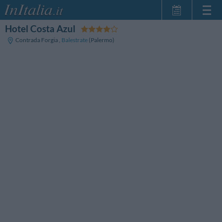
Hotel Costa Azul
Inicio
Contrada Forgia
,
Balestrate
(Palermo)
Mis reservas
InItalia Club
Idioma