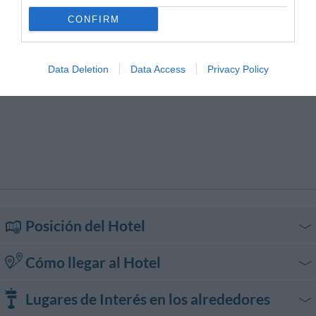
CONFIRM
Data Deletion
Data Access
Privacy Policy
Posición del Hotel
Cómo llegar al Hotel
En coche
Lugares de Interés en los alrededores
Desde la circunvalación oeste de Milán salir en Corsico-Gaggiano y seguir