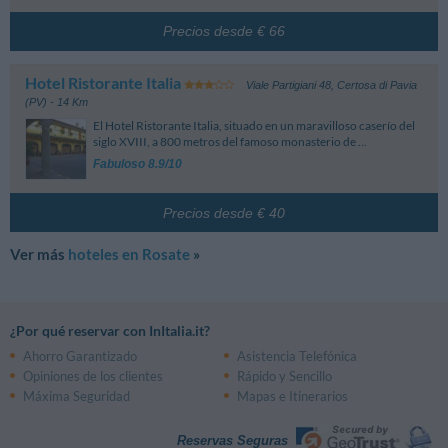
Carlo Mira
5.00 km
Sp11 , 1 - Casorate Primo
Precios desde € 66
Hotel Ristorante Italia
Viale Partigiani 48
,
Certosa di Pavia
(PV)
- 14 Km
El Hotel Ristorante Italia, situado en un maravilloso caserío del
siglo XVIII, a 800 metros del famoso monasterio de ...
Fabuloso 8.9/10
Precios desde € 40
Ver más
hoteles en Rosate
»
¿Por qué reservar con InItalia.it?
Ahorro Garantizado
Asistencia Telefónica
Opiniones de los clientes
Rápido y Sencillo
Máxima Seguridad
Mapas e Itinerarios
Reservas Seguras