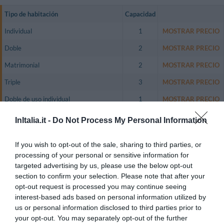
Tipo de habitación
Capacidad
Individual
1
MOSTRAR PRECIO
Doble
2
MOSTRAR PRECIO
Matrimonial
2
MOSTRAR PRECIO
Triple
3
MOSTRAR PRECIO
Doble de uso individual
1
MOSTRAR PRECIO
Las habitaciones están completamente insonorizadas, con decoración
InItalia.it -
Do Not Process My Personal Information
acogedora y luminosa y amplios espacios. Son el lugar ideal para la clientela
de negocios.
If you wish to opt-out of the sale, sharing to third parties, or
Todas las habitaciones disponen de minibar, caja fuerte, teléfono con línea
processing of your personal or sensitive information for
directa, aire acondicionado, calefacción, televisión en color LCD, Pay TV,
conexión a Internet, baño privado con secador.
targeted advertising by us, please use the below opt-out
section to confirm your selection. Please note that after your
Habitaciones Disponibles: Individual, Doble, Matrimonial, Triple, Doble de
opt-out request is processed you may continue seeing
uso individual.
interest-based ads based on personal information utilized by
us or personal information disclosed to third parties prior to
your opt-out. You may separately opt-out of the further