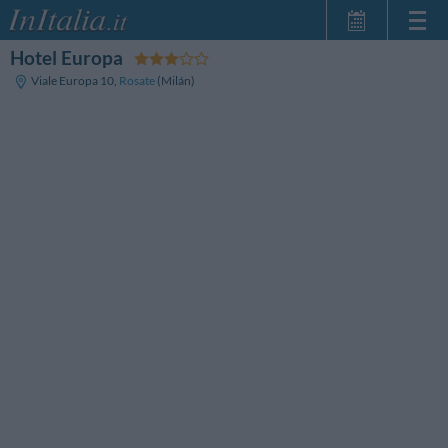
Hotel Europa
Inicio
Viale Europa 10
,
Rosate
(Milán)
Mis reservas
InItalia Club
Idioma