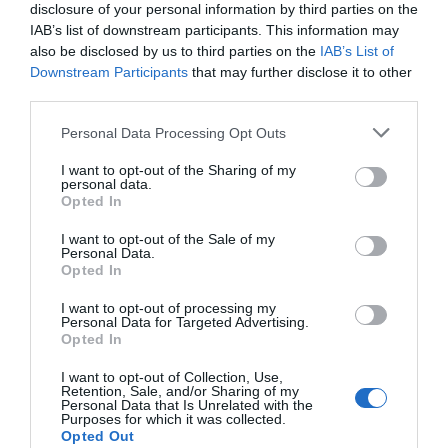
Servicios Incluidos en el precio
disclosure of your personal information by third parties on the
IAB’s list of downstream participants. This information may
Aire acondicionado en las zonas
Ascensor
also be disclosed by us to third parties on the
IAB’s List of
Restaurante y Bar
comunes
Caja fuerte
Downstream Participants
that may further disclose it to other
Check In y Check Out rápidos
Conexión a Internet
El restaurante la Roggia, dentro del hotel, se ha convertido con el paso del
third parties.
Depósito de equipaje
Información Turística
Descripción Sala de Reuniones/Sala de
tiempo en una meta gastronómica para muchos huéspedes.
Internet Point
Personal multilingüe
Congresos
Personal Data Processing Opt Outs
La curada selección de materias primas y el buen hacer del chef han hecho
Prensa
Recepción 24 h
del restaurante un agradable lugar de encuentro.
Sala de TV
Se aceptan mascotas
El hotel dispone, además, de una sala de reuniones con una capacidad para
I want to opt-out of the Sharing of my
Servicios de Pago
Se aceptan mascotas pequeñas
Servicio Portería
40 personas, dotada de todo el equipamiento necesario: video proyector,
Los huéspedes disfrutarán de menús reservados con precios ventajosos.
personal data.
pizarra de papel, conexión Wi-Fi a Internet.
Opted In
El bar está abierto las 24 horas.
Alquiler equipamiento para
Bar
Características del Hotel
Reuniones / Congresos
Cafetería
I want to opt-out of the Sale of my
Todos los sábados se organizan espectáculos musicales.
Personal Data.
Cocina Dietética
Cocina local típica
Gay Friendly
Habitaciones Fumadores
Opted In
Lavandería
Picnic
Habitaciones No Fumadores
Habitaciones VIP
Recepciones / Banquetes /
Restaurante
I want to opt-out of processing my
Habitaciones familiares
Habitaciones para personas de
Ceremonias
Restaurante para grupos
Personal Data for Targeted Advertising.
movilidad reducida
Sala Banquetes / Recepciones
Servicio Fax
Opted In
Hotel Business
Jardín
Servicio Fotocopiadora
Servicio de planchado
Recientemente reestructurado
Suite Nupcial
Traslado desde/hacia Aeropuerto
Traslado desde/hacia Feria
I want to opt-out of Collection, Use,
Retention, Sale, and/or Sharing of my
Personal Data that Is Unrelated with the
Purposes for which it was collected.
Opted Out