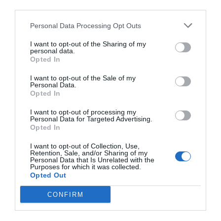
third parties.
Excursiones
Personal multilingüe
Bar
Cafetería
Ping-pong
Playa privada
Características del Hotel
Personal Data Processing Opt Outs
Conexión a Internet
Restaurante
Se aceptan mascotas pequeñas
Servicio Fax
Frente al lago
Habitaciones No Fumadores
I want to opt-out of the Sharing of my
personal data.
Habitaciones familiares
Habitaciones insonorizadas
Opted In
Jardín
Terraza
Vistas Panorámicas
Vivienda histórica
I want to opt-out of the Sale of my
Personal Data.
Opted In
I want to opt-out of processing my
Personal Data for Targeted Advertising.
Opted In
I want to opt-out of Collection, Use,
Retention, Sale, and/or Sharing of my
Personal Data that Is Unrelated with the
Purposes for which it was collected.
Opted Out
CONFIRM