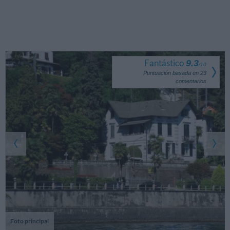
Fantástico
9.3
/
10
Puntuación basada en
23
comentarios
Foto principal