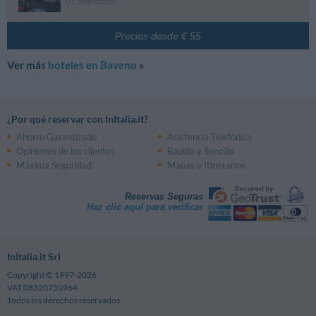
0 Comentarios
Precios desde € 55
Ver más
hoteles en Baveno
»
¿Por qué reservar con InItalia.it?
Ahorro Garantizado
Asistencia Telefónica
Opiniones de los clientes
Rápido y Sencillo
Máxima Seguridad
Mapas e Itinerarios
Reservas Seguras
Haz clic aquí para verificar
InItalia.it Srl
Copyright © 1997-2026
VAT 08320750964
Todos los derechos reservados