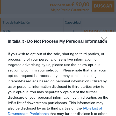
€ 90,00
Precios desde
BUSCAR
Mejor Precio Garantizado
Tipo de habitación
Capacidad
Triple
3
MOSTRAR PRECIO
Cuádruple
4
MOSTRAR PRECIO
InItalia.it -
Do Not Process My Personal Information
Doble con vistas al lago
2
MOSTRAR PRECIO
If you wish to opt-out of the sale, sharing to third parties, or
Las habitaciones disponen de televisión en color vía satélite, teléfono con
processing of your personal or sensitive information for
línea directa y baño privado con ducha hidromasaje.
targeted advertising by us, please use the below opt-out
section to confirm your selection. Please note that after your
Las habitaciones dobles disponen de balcón con unas magníficas vistas al
lago.
opt-out request is processed you may continue seeing
interest-based ads based on personal information utilized by
Habitaciones Disponibles: Triple, Cuádruple, Doble con vistas al lago.
us or personal information disclosed to third parties prior to
your opt-out. You may separately opt-out of the further
disclosure of your personal information by third parties on the
Servicios Incluidos en el precio
IAB’s list of downstream participants. This information may
also be disclosed by us to third parties on the
IAB’s List of
Alquiler de bicicletas
Aparcamiento Interior en garaje
Downstream Participants
that may further disclose it to other
Servicios de Pago
Privado