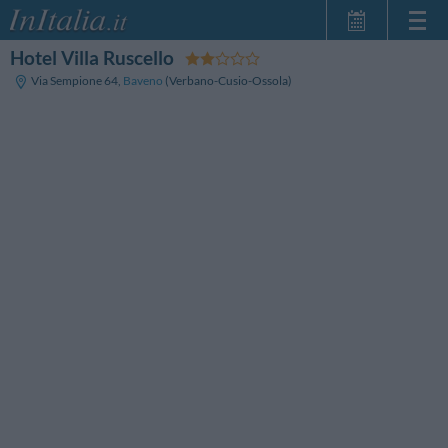
Hotel Villa Ruscello
Inicio
Via Sempione 64
,
Baveno
(Verbano-Cusio-Ossola)
Mis reservas
InItalia Club
Idioma