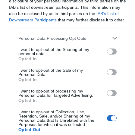
disclosure of your personal information by third parties on the
Servicios Incluidos en el precio
IAB’s list of downstream participants. This information may
also be disclosed by us to third parties on the
IAB’s List of
Aire acondicionado en las zonas
Aparcamiento Exterior en la calle
Downstream Participants
that may further disclose it to other
Restaurante y Bar
comunes
Ascensor
third parties.
Caja fuerte
Check In y Check Out rápidos
Por la mañana se sirve un abundante desayuno bufé en una acogedora
Conexión a Internet
Depósito de equipaje
Personal Data Processing Opt Outs
Servicios de Pago
sala.
Personal multilingüe
Recepción 24 h
Se aceptan mascotas
Se aceptan mascotas pequeñas
I want to opt-out of the Sharing of my
Aparcamiento Exterior
Aparcamiento Exterior no
personal data.
Características del Hotel
Servicio Fax
Servicio Fotocopiadora
concertado
concertado
Opted In
Servicio Portería
Cafetería
Traslado desde/hacia Aeropuerto
Habitaciones No Fumadores
Habitaciones para personas de
I want to opt-out of the Sale of my
movilidad reducida
Personal Data.
Hotel Business
Recientemente reestructurado
Opted In
Sin barreras arquitectónicas
I want to opt-out of processing my
Personal Data for Targeted Advertising.
Opted In
I want to opt-out of Collection, Use,
Retention, Sale, and/or Sharing of my
Personal Data that Is Unrelated with the
Purposes for which it was collected.
Opted Out