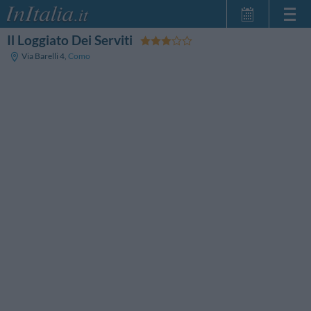
Il Loggiato Dei Serviti
Inicio
Via Barelli 4
,
Como
Mis reservas
InItalia Club
Idioma