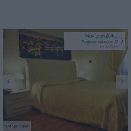
Muy bien
8.4
/
10
Puntuación basada en
40
comentarios
Foto principal