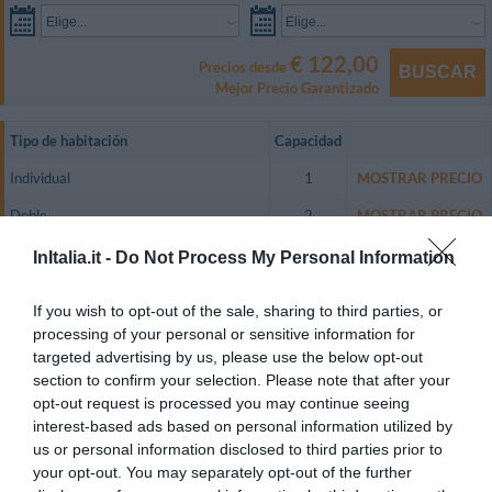
Elige...
Elige...
€ 122,00
Precios desde
BUSCAR
Mejor Precio Garantizado
Tipo de habitación
Capacidad
Individual
1
MOSTRAR PRECIO
Doble
2
MOSTRAR PRECIO
Matrimonial
2
MOSTRAR PRECIO
InItalia.it -
Do Not Process My Personal Information
Triple
3
MOSTRAR PRECIO
If you wish to opt-out of the sale, sharing to third parties, or
Matrimonial Economy
2
MOSTRAR PRECIO
processing of your personal or sensitive information for
targeted advertising by us, please use the below opt-out
Las habitaciones, bonitas y confortables, se caracterizan por una
section to confirm your selection. Please note that after your
decoración sobria y disponen de un baño privado con ducha.
opt-out request is processed you may continue seeing
Habitaciones Disponibles: Individual, Doble, Matrimonial, Triple,
interest-based ads based on personal information utilized by
Matrimonial Economy.
us or personal information disclosed to third parties prior to
your opt-out. You may separately opt-out of the further