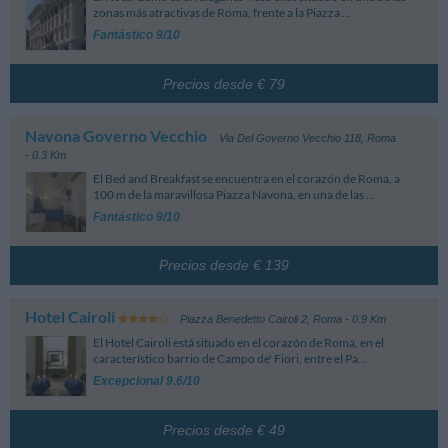
zonas más atractivas de Roma, frente a la Piazza ...
Fantástico 9/10
Precios desde € 79
Navona Governo Vecchio
Via Del Governo Vecchio 118
,
Roma
- 0.3 Km
El Bed and Breakfast se encuentra en el corazón de Roma, a
100 m de la maravillosa Piazza Navona, en una de las ...
Fantástico 9/10
Precios desde € 139
Hotel Cairoli
Piazza Benedetto Cairoli 2
,
Roma
- 0.9 Km
El Hotel Cairoli está situado en el corazón de Roma, en el
característico barrio de Campo de' Fiori, entre el Pa...
Excepcional 9.6/10
Precios desde € 49