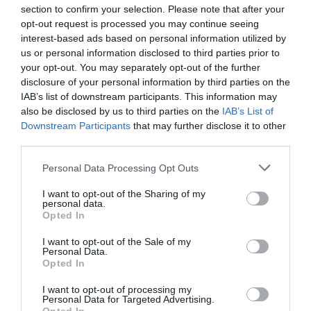
section to confirm your selection. Please note that after your
Pokój bardzo duży przestronny. Hotel położony w centrum- bardzo dobra
opt-out request is processed you may continue seeing
lokalizacja. Jedyny minu to brak recepcji- przez co był problem z dostaniem
się do pokoju.
interest-based ads based on personal information utilized by
us or personal information disclosed to third parties prior to
¿Volverías a este Hotel?
SI
your opt-out. You may separately opt-out of the further
detalles
disclosure of your personal information by third parties on the
IAB’s list of downstream participants. This information may
MUY BIEN
also be disclosed by us to third parties on the
IAB’s List of
Peter
Alemania
8
Downstream Participants
that may further disclose it to other
/10
Octubre 2012
third parties.
Pareja de edad media superior a 35 años
Personal Data Processing Opt Outs
¿Volverías a este Hotel?
SI
I want to opt-out of the Sharing of my
detalles
personal data.
Opted In
EXCEPCIONAL
Nuria
España
10
I want to opt-out of the Sale of my
/10
Personal Data.
Agosto 2012
Opted In
Pareja de edad media superior a 35 años
Excelente ubicación. Hotel muy pintoresco. Recomendable 100%.
I want to opt-out of processing my
Personal Data for Targeted Advertising.
¿Volverías a este Hotel?
SI