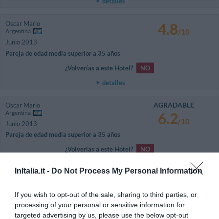
detalles
Oscar Mario
4.8
Argentina
/10
Junio 2013
Pareja de edad media superior a 35 años
¿Volverías a este Hotel?
NO
detalles
AGRADABLE
Oscar Mario
Argentina
6.2
/10
Junio 2013
Pareja de edad media superior a 35 años
¿Volverías a este Hotel?
NO
detalles
InItalia.it -
Do Not Process My Personal Information
MUY BIEN
Agata
Polonia
If you wish to opt-out of the sale, sharing to third parties, or
8.4
/10
processing of your personal or sensitive information for
Febrero 2013
targeted advertising by us, please use the below opt-out
Pareja de edad media inferior a 35 años