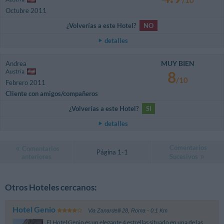
Octubre 2011
¿Volverías a este Hotel?
NO
detalles
MUY BIEN
Andrea
Austria
8
/10
Febrero 2011
Cliente con amigos/compañeros
¿Volverías a este Hotel?
SI
detalles
Comentarios
Comentarios
Página 1-1
anteriores
Sucesivos
Otros Hoteles cercanos:
Hotel Genio
Via Zanardelli 28
,
Roma
- 0.1 Km
El Hotel Genio es un elegante 4 estrellas situado en una de las