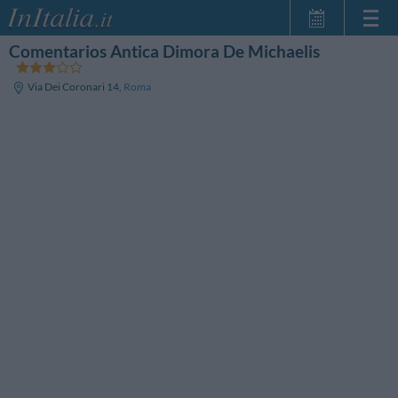
Comentarios Antica Dimora De Michaelis
Inicio
Mis reservas
Via Dei Coronari 14
,
Roma
InItalia Club
Idioma