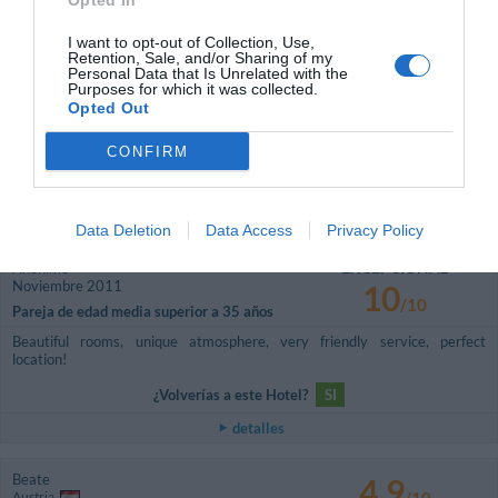
Opted In
detalles
I want to opt-out of Collection, Use,
Retention, Sale, and/or Sharing of my
Personal Data that Is Unrelated with the
EXCEPCIONAL
Friedrich
Purposes for which it was collected.
Austria
10
Opted Out
/10
Mayo 2012
Pareja de edad media superior a 35 años
CONFIRM
¿Volverías a este Hotel?
SI
detalles
Data Deletion
Data Access
Privacy Policy
EXCEPCIONAL
Anónimo
Noviembre 2011
10
/10
Pareja de edad media superior a 35 años
Beautiful rooms, unique atmosphere, very friendly service, perfect
location!
¿Volverías a este Hotel?
SI
detalles
Beate
4.9
Austria
/10