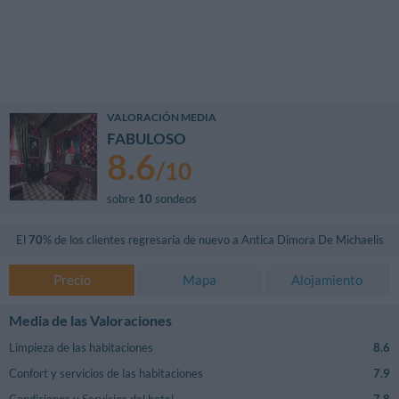
VALORACIÓN MEDIA
FABULOSO
8.6
/
10
sobre
10
sondeos
El
70
% de los clientes regresaría de nuevo a
Antica Dimora De Michaelis
Precio
Mapa
Alojamiento
Media de las Valoraciones
Limpieza de las habitaciones
8.6
Confort y servicios de las habitaciones
7.9
Condiciones y Servicios del hotel
7.8