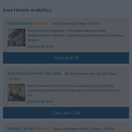
Inne Hotele w okolicy:
Hotel Genio
Via Zanardelli 28
,
Roma
- 0.1 Km
Hotel Genio to elegancki, czterogwiazdkowy obiekt
zlokalizowany w jednym z najbardziej sugestywnych zakątków
Rzymu – ...
Znakomity 9/10
Ceny od € 79
Navona Governo Vecchio
Via Del Governo Vecchio 118
,
Roma
- 0.3 Km
B& B Navona Governo Vecchio znajduje się przy jednej z
najbardziej ekskluzywnych i tętniących życiem ulic Rzymu, w
od...
Znakomity 9/10
Ceny od € 139
Hotel Cairoli
Piazza Benedetto Cairoli 2
,
Roma
- 0.9 Km