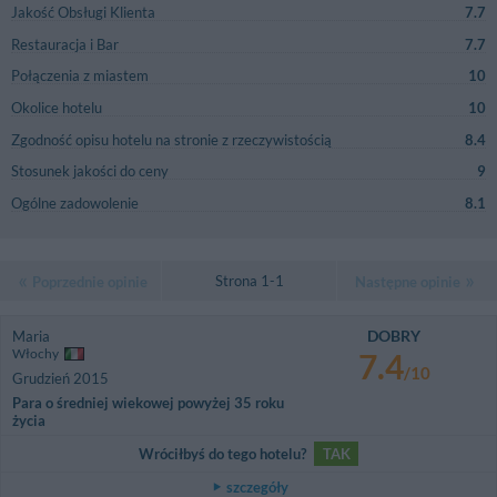
Jakość Obsługi Klienta
7.7
Restauracja i Bar
7.7
Połączenia z miastem
10
Okolice hotelu
10
Zgodność opisu hotelu na stronie z rzeczywistością
8.4
Stosunek jakości do ceny
9
Ogólne zadowolenie
8.1
Strona 1-1
Poprzednie opinie
Następne opinie
DOBRY
Maria
Włochy
7.4
/10
Grudzień 2015
Para o średniej wiekowej powyżej 35 roku
życia
Wróciłbyś do tego hotelu?
TAK
szczegóły