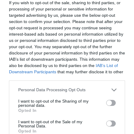
If you wish to opt-out of the sale, sharing to third parties, or
Para o średniej wiekowej poniżej 35 roku
processing of your personal or sensitive information for
życia
targeted advertising by us, please use the below opt-out
Pokój bardzo duży przestronny. Hotel położony w centrum- bardzo dobra
section to confirm your selection. Please note that after your
lokalizacja. Jedyny minu to brak recepcji- przez co był problem z dostaniem
się do pokoju.
opt-out request is processed you may continue seeing
interest-based ads based on personal information utilized by
Wróciłbyś do tego hotelu?
TAK
us or personal information disclosed to third parties prior to
szczegóły
your opt-out. You may separately opt-out of the further
disclosure of your personal information by third parties on the
BARDZO DOBRY
IAB’s list of downstream participants. This information may
Peter
Niemcy
8
also be disclosed by us to third parties on the
IAB’s List of
/10
Październik 2012
Downstream Participants
that may further disclose it to other
Para o średniej wiekowej powyżej 35 roku
third parties.
życia
Personal Data Processing Opt Outs
Wróciłbyś do tego hotelu?
TAK
szczegóły
I want to opt-out of the Sharing of my
personal data.
Opted In
WYJĄTKOWY
Nuria
Hiszpania
10
I want to opt-out of the Sale of my
/10
Sierpień 2012
Personal Data.
Opted In
Para o średniej wiekowej powyżej 35 roku