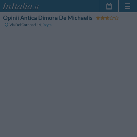
Opinii Antica Dimora De Michaelis
Strona główna
Via Dei Coronari 14
,
Rzym
Moje Rezerwacje
InItalia Klub
Język