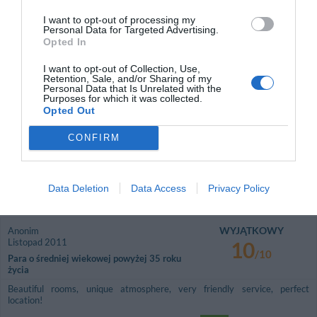
życia
I want to opt-out of processing my
Excelente ubicación. Hotel muy pintoresco. Recomendable 100%.
Personal Data for Targeted Advertising.
Opted In
Wróciłbyś do tego hotelu?
TAK
I want to opt-out of Collection, Use,
szczegóły
Retention, Sale, and/or Sharing of my
Personal Data that Is Unrelated with the
Purposes for which it was collected.
WYJĄTKOWY
Friedrich
Opted Out
Austria
10
/10
Maj 2012
CONFIRM
Para o średniej wiekowej powyżej 35 roku
życia
Wróciłbyś do tego hotelu?
TAK
Data Deletion
Data Access
Privacy Policy
szczegóły
WYJĄTKOWY
Anonim
Listopad 2011
10
/10
Para o średniej wiekowej powyżej 35 roku
życia
Beautiful rooms, unique atmosphere, very friendly service, perfect
location!