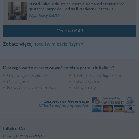
L'Hotel Cairoli è situato nel cuore di Roma, nel caratteristico
quartiere Campo de’ Fiori tra il Pantheon e Piazza Na...
Wyjątkowy 9.6/10
Ceny od € 49
Zobacz więcej
hoteli w mieście Rzym
»
Dlaczego warto zarezerwować hotel na portalu InItalia.it?
Gwarancja oszczędności
Telefoniczna obsługa klienta
Opinie gości
Łatwo i Szybko
Najwyższe bezpieczeństwo
Mapy i trasy
Bezpieczna Rezerwacja
Kliknij tutaj aby sprawdzić
InItalia.it Srl
Copyright © 1997-2026