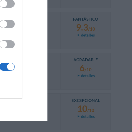
FANTÁSTICO
9.3
/10
detalles
AGRADABLE
6
/10
detalles
EXCEPCIONAL
10
/10
detalles