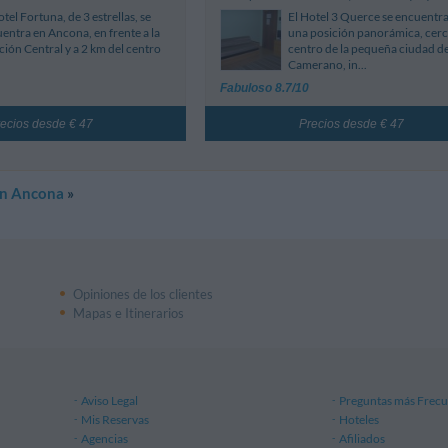
otel Fortuna, de 3 estrellas, se
El Hotel 3 Querce se encuentra
entra en Ancona, en frente a la
una posición panorámica, cerc
ción Central y a 2 km del centro
centro de la pequeña ciudad d
Camerano, in...
Fabuloso 8.7/10
ecios desde € 47
Precios desde € 47
en Ancona
»
Opiniones de los clientes
Mapas e Itinerarios
Aviso Legal
Preguntas más Frecu
Mis Reservas
Hoteles
Agencias
Afiliados