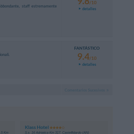
9.8
/10
e abbondante, staff estremamente
detalles
FANTÁSTICO
9.4
onali.
/10
detalles
Comentarios Sucesivos
Klass Hotel
9.5 Km
S.s. 16 Adriatica Km 317
,
Castelfidardo (AN)