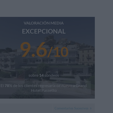
VALORACIÓN MEDIA
EXCEPCIONAL
9.6
/
10
sobre
14
sondeos
El
78
% de los clientes regresaría de nuevo a
Grand
Hotel Passetto
Comentarios Sucesivos