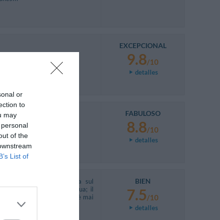
EXCEPCIONAL
9.8
/10
detalles
sonal or
ection to
FABULOSO
ou may
8.8
 personal
/10
out of the
detalles
 downstream
B’s List of
BIEN
n funzionante e gocciolava sul
otto per raccogliere l'acqua; il
7.5
a minerale in camera che non è mai
/10
detalles