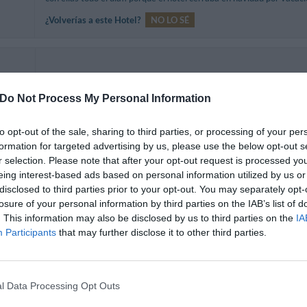
¿Volverías a este Hotel?
NO LO SÉ
¿Volverías a este Hotel?
SI
Do Not Process My Personal Information
edia
to opt-out of the sale, sharing to third parties, or processing of your per
formation for targeted advertising by us, please use the below opt-out s
r selection. Please note that after your opt-out request is processed y
eing interest-based ads based on personal information utilized by us or
¿Volverías a este Hotel?
SI
disclosed to third parties prior to your opt-out. You may separately opt-
losure of your personal information by third parties on the IAB’s list of
os
. This information may also be disclosed by us to third parties on the
IA
Participants
that may further disclose it to other third parties.
Devo purtroppo segnalare: il condizionatore in camera era no
pavimento al punto da richiedere un asciugamano disteso al di s
frigorifero era non funzionante; ho ordinato una bottiglia di acqu
l Data Processing Opt Outs
arrivata, ho trovato nel frigo una bottiglia di acqua aperta.
edia
s