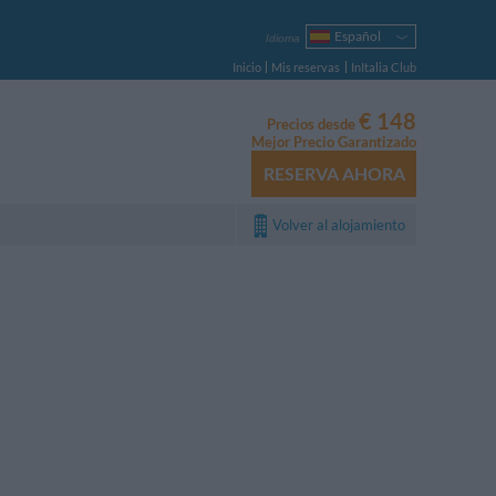
Español
Idioma
Italiano
Inicio
Mis reservas
InItalia Club
English
Français
€ 148
Precios desde
Deutsch
Mejor Precio Garantizado
Русский
RESERVA AHORA
Português
Polski
Volver al alojamiento