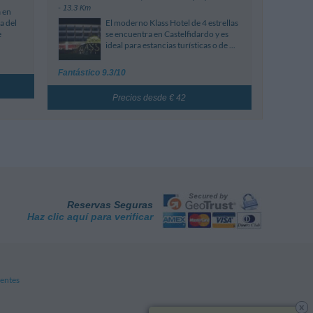
- 13.3 Km
 en
a del
El moderno Klass Hotel de 4 estrellas
e
se encuentra en Castelfidardo y es
ideal para estancias turísticas o de ...
Fantástico 9.3/10
Precios desde € 42
Reservas Seguras
Haz clic aquí para verificar
entes
x