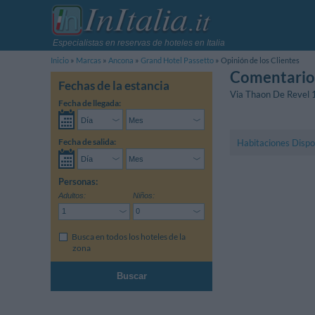
Especialistas en reservas de hoteles en Italia
Inicio
Marcas
Ancona
Grand Hotel Passetto
Opinión de los Clientes
Comentarios
Fechas de la estancia
Via Thaon De Revel 
Fecha de llegada:
Fecha de salida:
Habitaciones Dispo
Personas:
Adultos:
Niños:
Busca en todos los hoteles de la
zona
Buscar