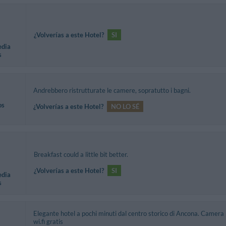
¿Volverías a este Hotel?
SI
edia
s
Andrebbero ristrutturate le camere, sopratutto i bagni.
os
¿Volverías a este Hotel?
NO LO SÉ
Breakfast could a little bit better.
¿Volverías a este Hotel?
SI
edia
s
Elegante hotel a pochi minuti dal centro storico di Ancona. Camera p
wi.fi gratis