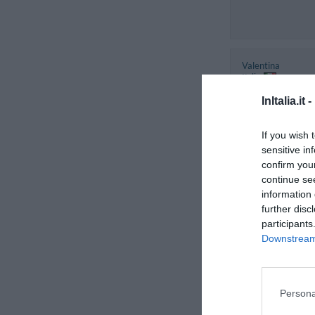
Valentina
Italia
Agosto 2014
InItalia.it -
Pareja de edad m
inferior a 35 años
If you wish 
sensitive in
Vittorio
confirm you
Italia
continue se
Agosto 2014
information 
Cliente con
further disc
amigos/compañer
participants
Downstream 
Giorgio
Italia
Agosto 2014
Persona
Pareja de edad m
superior a 35 año