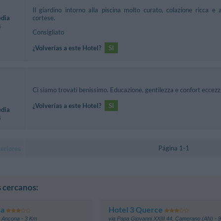
Il giardino intorno alla piscina molto curato, colazione ricca 
edia
cortese.
s
Consigliato
¿Volverías a este Hotel?
SI
Ci siamo trovati benissimo. Educazione, gentilezza e confort eccezzi
¿Volverías a este Hotel?
SI
edia
s
Página 1-1
eriores
 cercanos:
na
Hotel 3 Querce
,
Ancona
- 3 Km
via Papa Giovanni XXIII 44
,
Camerano (AN)
- 