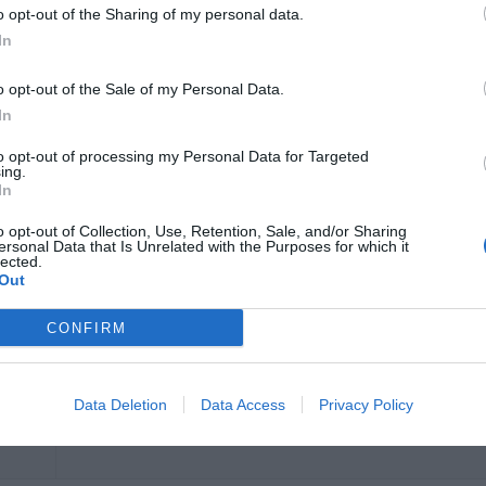
¿Volverías a este Hotel?
SI
o opt-out of the Sharing of my personal data.
In
o opt-out of the Sale of my Personal Data.
Superiore alle aspettative.
In
¿Volverías a este Hotel?
SI
edia
to opt-out of processing my Personal Data for Targeted
ing.
In
o opt-out of Collection, Use, Retention, Sale, and/or Sharing
ersonal Data that Is Unrelated with the Purposes for which it
lected.
¿Volverías a este Hotel?
NO
Out
edia
CONFIRM
Data Deletion
Data Access
Privacy Policy
¿Volverías a este Hotel?
SI