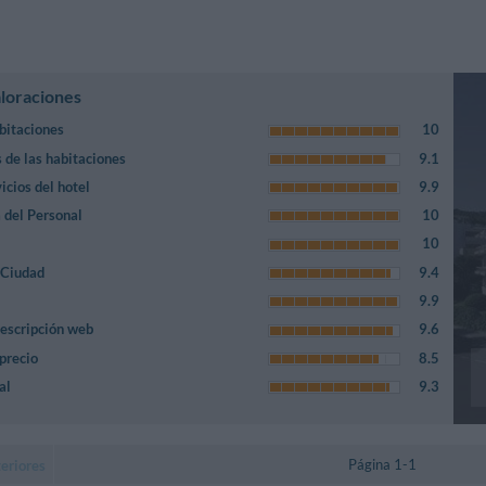
aloraciones
bitaciones
10
s de las habitaciones
9.1
icios del hotel
9.9
 del Personal
10
10
 Ciudad
9.4
9.9
escripción web
9.6
 precio
8.5
al
9.3
Página 1-1
eriores