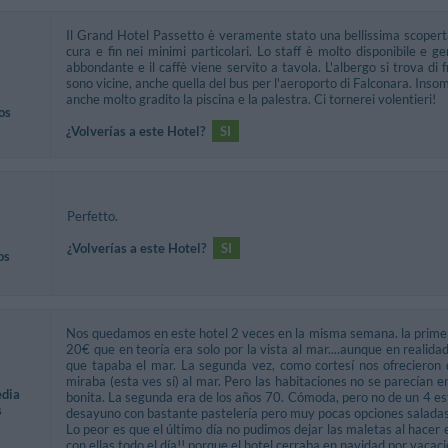
Il Grand Hotel Passetto è veramente stato una bellissima scopert
cura e fin nei minimi particolari. Lo staff è molto disponibile e g
abbondante e il caffè viene servito a tavola. L'albergo si trova di 
sono vicine, anche quella del bus per l'aeroporto di Falconara. Inso
anche molto gradito la piscina e la palestra. Ci tornerei volentieri!
os
¿Volverías a este Hotel?
SI
Perfetto.
¿Volverías a este Hotel?
SI
os
Nos quedamos en este hotel 2 veces en la misma semana. la primer
20€ que en teoría era solo por la vista al mar....aunque en realidad
que tapaba el mar. La segunda vez, como cortesí nos ofrecieron
miraba (esta ves sí) al mar. Pero las habitaciones no se parecían
edia
bonita. La segunda era de los años 70. Cómoda, pero no de un 4 estr
s
desayuno con bastante pastelería pero muy pocas opciones saladas
Lo peor es que el último día no pudimos dejar las maletas al hacer
con ellas todo el día!! porque el hotel cerraba en navidad por vacaci