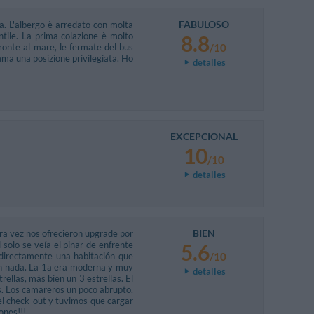
FABULOSO
a. L'albergo è arredato con molta
entile. La prima colazione è molto
8.8
fronte al mare, le fermate del bus
/10
mma una posizione privilegiata. Ho
detalles
EXCEPCIONAL
10
/10
detalles
BIEN
a vez nos ofrecieron upgrade por
 solo se veía el pinar de enfrente
5.6
 directamente una habitación que
/10
 en nada. La 1a era moderna y muy
detalles
ellas, más bien un 3 estrellas. El
. Los camareros un poco abrupto.
 el check-out y tuvimos que cargar
ones!!!