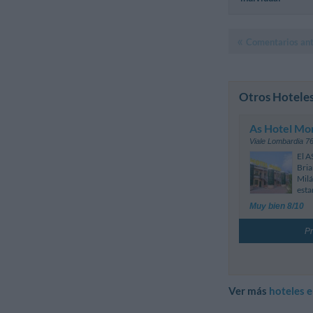
Comentarios ant
Otros Hoteles
As Hotel Mo
Viale Lombardia 7
El A
Bria
Milá
esta
Muy bien 8/10
Pr
Ver más
hoteles 