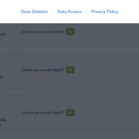
Data Deletion
Data Access
Privacy Policy
La camera puzzava di fumo.
¿Volverías a este Hotel?
SI
edia
s
¿Volverías a este Hotel?
SI
os
¿Volverías a este Hotel?
SI
edia
s