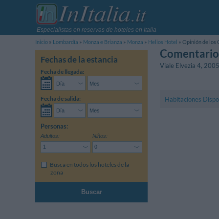
Especialistas en reservas de hoteles en Italia
Inicio
Lombardía
Monza e Brianza
Monza
Helios Hotel
Opinión de los 
Comentarios
Fechas de la estancia
Viale Elvezia 4
,
200
Fecha de llegada:
Fecha de salida:
Habitaciones Dispo
Personas:
Adultos:
Niños:
Busca en todos los hoteles de la
zona
Buscar