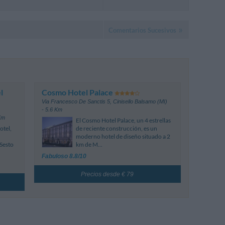
Comentarios Sucesivos
l
Cosmo Hotel Palace
Via Francesco De Sanctis 5
,
Cinisello Balsamo (MI)
- 5.6 Km
Km
El Cosmo Hotel Palace, un 4 estrellas
otel,
de reciente construcción, es un
moderno hotel de diseño situado a 2
 Sesto
km de M...
Fabuloso 8.8/10
Precios desde € 79