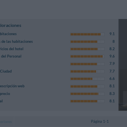
aloraciones
bitaciones
9.1
s de las habitaciones
8
icios del hotel
8.2
 del Personal
9.6
7.9
 Ciudad
7.7
6.6
escripción web
8.1
 precio
8.3
al
8.1
Página 1-1
eriores