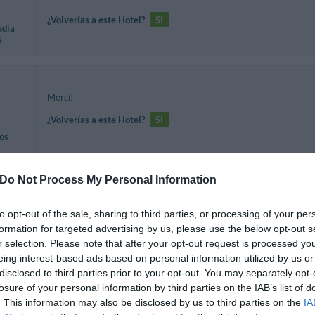
¿Volverías a este Hotel?
SI
edia
s
Merci!
¿Volverías a este Hotel?
SI
os
Do Not Process My Personal Information
¿Volverías a este Hotel?
SI
to opt-out of the sale, sharing to third parties, or processing of your per
os
formation for targeted advertising by us, please use the below opt-out s
r selection. Please note that after your opt-out request is processed y
eing interest-based ads based on personal information utilized by us or
disclosed to third parties prior to your opt-out. You may separately opt-
losure of your personal information by third parties on the IAB’s list of
. This information may also be disclosed by us to third parties on the
IA
¿Volverías a este Hotel?
SI