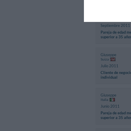
Mario
Italia
Septiembre 2011
Pareja de edad m
superior a 35 año
Giuseppe
Suiza
Julio 2011
Cliente de negoci
individual
Giuseppe
Italia
Junio 2011
Pareja de edad m
superior a 35 año