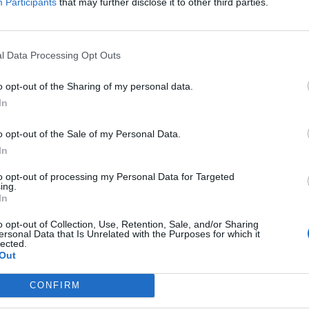
Participants
that may further disclose it to other third parties.
os
l Data Processing Opt Outs
¿Volverías a este Hotel?
NO LO SÉ
o opt-out of the Sharing of my personal data.
os
In
o opt-out of the Sale of my Personal Data.
In
to opt-out of processing my Personal Data for Targeted
¿Volverías a este Hotel?
SI
ing.
In
o opt-out of Collection, Use, Retention, Sale, and/or Sharing
ersonal Data that Is Unrelated with the Purposes for which it
lected.
Out
¿Volverías a este Hotel?
NO LO SÉ
CONFIRM
os