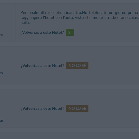
Personale alla reception inadatto.Ho telefonato un giorno prim
raggiungere l'hotel con l'auto, visto che molte strade erano chi
nulla.
¿Volverías a este Hotel?
SI
os
¿Volverías a este Hotel?
NO LO SÉ
os
¿Volverías a este Hotel?
NO LO SÉ
os