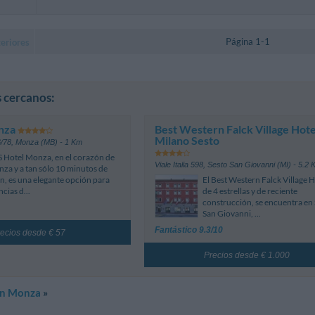
Página 1-1
eriores
 cercanos:
nza
Best Western Falck Village Hote
Milano Sesto
6/78
,
Monza (MB)
- 1 Km
S Hotel Monza, en el corazón de
Viale Italia 598
,
Sesto San Giovanni (MI)
- 5.2 
nza y a tan sólo 10 minutos de
n, es una elegante opción para
El Best Western Falck Village H
ncias d...
de 4 estrellas y de reciente
construcción, se encuentra en
San Giovanni, ...
Fantástico 9.3/10
ecios desde € 57
Precios desde € 1.000
en Monza
»