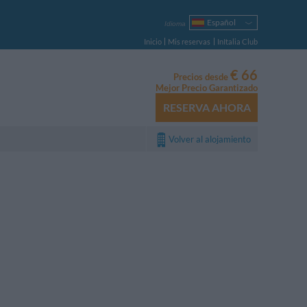
Español
Idioma
Italiano
Inicio
Mis reservas
InItalia Club
English
Français
€ 66
Precios desde
Deutsch
Mejor Precio Garantizado
Русский
RESERVA AHORA
Português
Polski
Volver al alojamiento