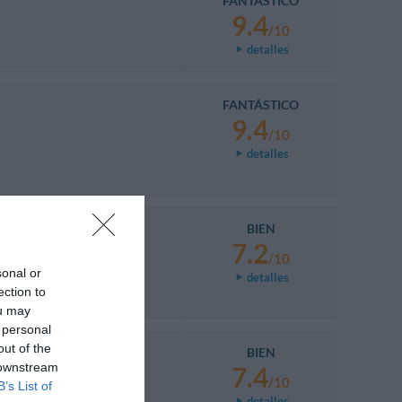
FANTÁSTICO
9.4
/10
detalles
FANTÁSTICO
9.4
/10
detalles
BIEN
7.2
/10
sonal or
detalles
ection to
ou may
 personal
out of the
BIEN
 downstream
7.4
/10
B’s List of
detalles