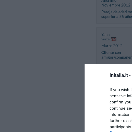
Anónimo
Noviembre 2012
Pareja de edad m
superior a 35 año
Yann
Suiza
Marzo 2012
Cliente con
amigos/compañer
InItalia.it -
Ennio
Italia
Febrero 2012
If you wish 
Cliente de negoci
sensitive in
individual
confirm you
continue se
information 
Juha
further disc
Finlandia
participants
Enero 2012