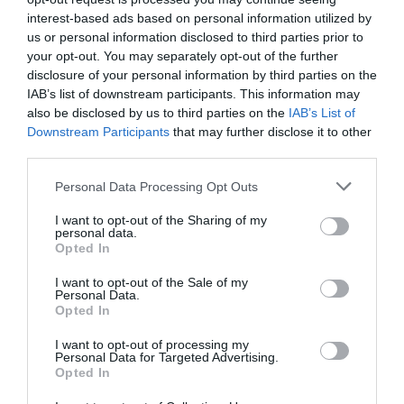
interest-based ads based on personal information utilized by
Habitaciones Disponibles: Doble Superior, Individual Superior, Matrimonial
us or personal information disclosed to third parties prior to
Superior, Doble de uso Individual Superior, Individual Economy, Doble
Economy, Matrimonial Economy, Doble de uso individual Economy.
your opt-out. You may separately opt-out of the further
disclosure of your personal information by third parties on the
IAB’s list of downstream participants. This information may
also be disclosed by us to third parties on the
IAB’s List of
Servicios Incluidos en el precio
Downstream Participants
that may further disclose it to other
third parties.
Aire acondicionado en las zonas
Aparcamiento Interior en garaje
Restaurante y Bar
comunes
Privado
Ascensor
Depósito de equipaje
Personal Data Processing Opt Outs
El restaurante propone menús a la carta y menús del día con variadas
Información Turística
Personal multilingüe
Descripción Sala de Reuniones/Sala de
especialidades regionales.
I want to opt-out of the Sharing of my
Prensa
Recepción 24 h
Congresos
personal data.
Sala de TV
Sala de lectura
Además para comidas rápidas y ligeras ofrece un delicioso bufé.
Opted In
Se aceptan mascotas
Se aceptan mascotas pequeñas
El hotel dispone de numerosas salas de reuniones con instalación de audio
Servicio Fax
Servicios de Pago
y video, traducción simultánea, rotafolio, proyector de diapositivas e
I want to opt-out of the Sale of my
Personal Data.
instalación de micrófonos.
Opted In
Alquiler de bicicletas
Alquiler de coches
Características del Hotel
Alquiler de motos / Scooters
Alquiler equipamiento para
I want to opt-out of processing my
Reuniones / Congresos
Personal Data for Targeted Advertising.
Gay Friendly
Habitaciones Fumadores
Bar
Cafetería
Opted In
Habitaciones No Fumadores
Habitaciones familiares
Cambio de Divisa
Cocina Dietética
Habitaciones insonorizadas
Hotel Business
Cocina Internacional
Cocina local típica