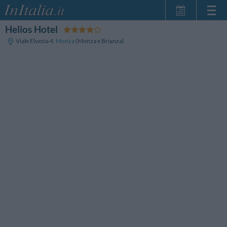
Helios Hotel
Inicio
Viale Elvezia 4
,
Monza
(Monza e Brianza)
Mis reservas
InItalia Club
Idioma