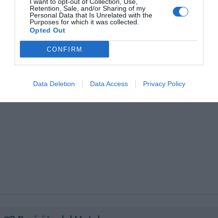
I want to opt-out of Collection, Use,
Recientemente reestructurado
Conexión a Internet
Internet Point
Retention, Sale, and/or Sharing of my
Personal Data that Is Unrelated with the
Lavandería
Recepciones / Banquetes /
Purposes for which it was collected.
Ceremonias
Opted Out
Restaurante
Restaurante para grupos
Sala Banquetes / Recepciones
Servicio Fotocopiadora
CONFIRM
Servicio de Canguro
Servicio de Intérpretes
Servicio de planchado
Servicio limusina
Servicio médico
Tintorería
Traslado desde/hacia Aeropuerto
Traslado desde/hacia Feria
Data Deletion
Data Access
Privacy Policy