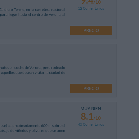
/10
12 Comentarios
Caldiero Terme, en la carretera nacional
para llegar hasta el centro de Verona, al
PRECIO
 minutos en coche de Verona, pero rodeado
 aquellos que desean visitar la ciudad de
PRECIO
MUY BIEN
8.1
/10
45 Comentarios
onese) a aproximadamente 600 m sobre el
aisaje de viñedos y olivares que se unen