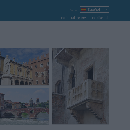
Español
Idioma
Italiano
Inicio
Mis reservas
InItalia Club
English
Français
Deutsch
Русский
Português
Polski