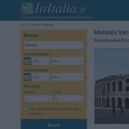
Especialistas en reservas de hoteles en Italia
Inicio
Véneto
Verona
Hoteles Ve
Buscar
Encontrados 8 ho
Fecha de llegada:
Fecha de salida:
Personas:
Adultos:
Niños:
Aún no he decidido las fechas de mi
estancia
Buscar