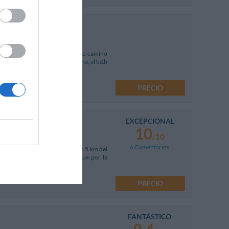
razón de la Valpolicella, a medio camino
amantes del vino y la buena cocina, el b&b
PRECIO
EXCEPCIONAL
10
/10
6 Comentarios
lacer de un cierto nivel, a sólo 5 km del
s de un 4 estrellas, se distingue por la
PRECIO
FANTÁSTICO
9.4