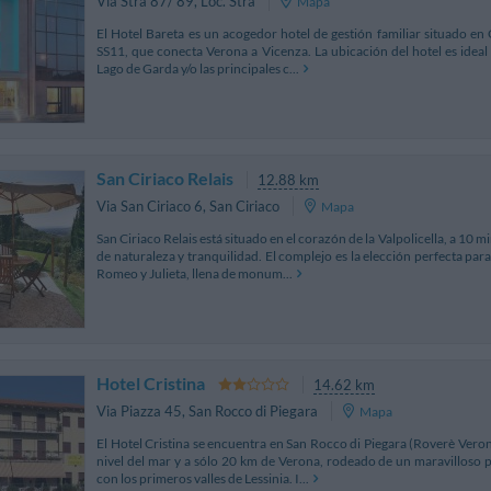
Via Strà 87/ 89
,
Loc. Strà
Mapa
El Hotel Bareta es un acogedor hotel de gestión familiar situado en 
SS11, que conecta Verona a Vicenza. La ubicación del hotel es ideal 
Lago de Garda y/o las principales c...
San Ciriaco Relais
12.88 km
Via San Ciriaco 6
,
San Ciriaco
Mapa
San Ciriaco Relais está situado en el corazón de la Valpolicella, a 10
de naturaleza y tranquilidad. El complejo es la elección perfecta para
Romeo y Julieta, llena de monum...
Hotel Cristina
14.62 km
Via Piazza 45
,
San Rocco di Piegara
Mapa
El Hotel Cristina se encuentra en San Rocco di Piegara (Roverè Ver
nivel del mar y a sólo 20 km de Verona, rodeado de un maravilloso p
con los primeros valles de Lessinia. I...