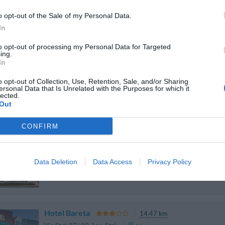
o opt-out of the Sale of my Personal Data.
B&B DolceCasa
8.81 km desde Verona
In
Via Campostrini 13
,
Pedemonte
Mapa
to opt-out of processing my Personal Data for Targeted
El Bed and Breakfast DolceCasa está situado en Pedimonte, en el co
ing.
entre el lago de Garda y el centro histórico de Verona. Ideal para los 
In
dispone de tres dormitorios, dos...
o opt-out of Collection, Use, Retention, Sale, and/or Sharing
ersonal Data that Is Unrelated with the Purposes for which it
lected.
Out
Hotel Expo Verona
12.95 km
CONFIRM
Via Portogallo 1/P
,
Villafranca Di Verona
Mapa
El Hotel Expo Verona es una referencia para el turismo de negocios y p
aeropuerto Valerio Catullo. El hotel, dotado con los mejores confort
Data Deletion
Data Access
Privacy Policy
elegancia de sus ambientes y por...
Hotel Bareta
14.47 km