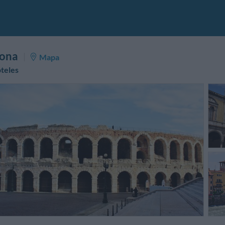
rona
Mapa
teles