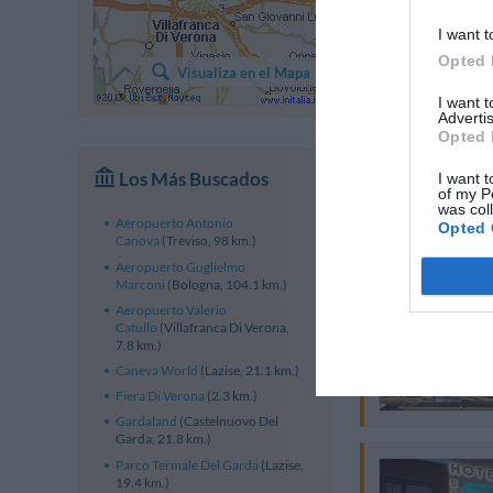
I want t
Opted 
Visualiza en el Mapa
I want 
Advertis
Opted 
Los Más Buscados
I want t
of my P
was col
Aeropuerto Antonio
Opted 
Canova
(Treviso, 98 km.)
Aeropuerto Guglielmo
Marconi
(Bologna, 104.1 km.)
Aeropuerto Valerio
Catullo
(Villafranca Di Verona,
7.8 km.)
Caneva World
(Lazise, 21.1 km.)
Fiera Di Verona
(2.3 km.)
Gardaland
(Castelnuovo Del
Garda, 21.8 km.)
Parco Termale Del Garda
(Lazise,
19.4 km.)