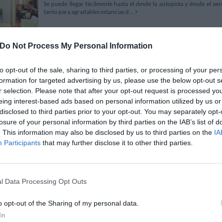
Se puede llegar fácilmente hasta él desde la autopista y desde el aer
tanto para agradables estancias d...
Do Not Process My Personal Information
Relais de Charme Il Sogno di Giulietta
to opt-out of the sale, sharing to third parties, or processing of your per
Via Cappello 23
,
Verona
Mapa
formation for targeted advertising by us, please use the below opt-out s
Il Sogno di Giuletta se encuentra en Verona, en el patio interior de
r selection. Please note that after your opt-out request is processed y
garantiza a sus clientes la posibilidad de contemplar en exclusiva el
eing interest-based ads based on personal information utilized by us or
la noche, y disfrutar de la mágica...
disclosed to third parties prior to your opt-out. You may separately opt-
losure of your personal information by third parties on the IAB’s list of
. This information may also be disclosed by us to third parties on the
IA
Participants
that may further disclose it to other third parties.
Hotel Brandoli
Via Antonio Da Legnano 11
,
Montorio
Mapa
l Data Processing Opt Outs
El Hotel Brandoli se encuentra en Montorio, a 4 km del centro de V
transporte público. El hotel se alza en un pequeño suburbio rodea
Montorio, ideal para pasar agradables esta...
o opt-out of the Sharing of my personal data.
In