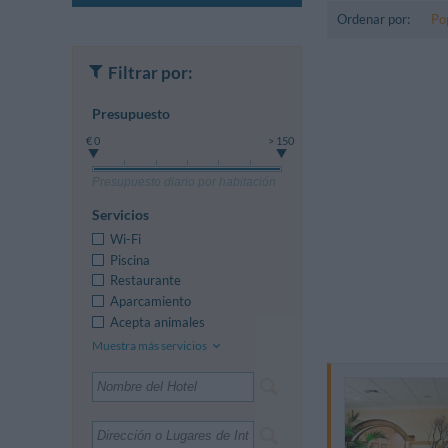
Ordenar por:
Po
Filtrar por:
Presupuesto
€ 0
> 150
Presupuesto diario por habitación
Servicios
Wi-Fi
Piscina
Restaurante
Aparcamiento
Acepta animales
Muestra más servicios