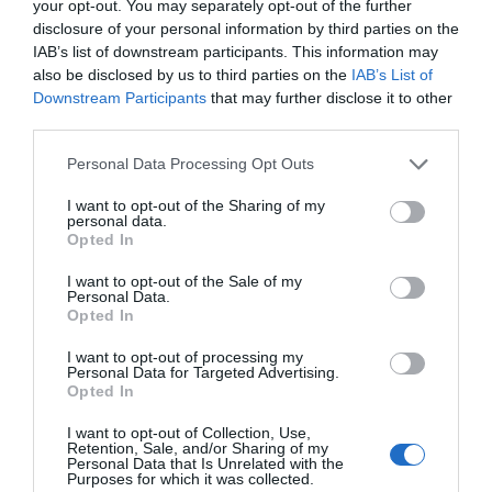
your opt-out. You may separately opt-out of the further
Matrimonial Economy, Triple Economy.
disclosure of your personal information by third parties on the
IAB’s list of downstream participants. This information may
also be disclosed by us to third parties on the
IAB’s List of
Servicios Incluidos en el precio
Downstream Participants
that may further disclose it to other
third parties.
Aire acondicionado en las zonas
Ascensor
Restaurante y Bar
comunes
Caja fuerte
Personal Data Processing Opt Outs
Conexión a Internet
Depósito de equipaje
La ciudada cocina, a cargo directamente de los propietarios y con un
Hidromasaje
Información Turística
I want to opt-out of the Sharing of my
Servicios de Pago
servicio impecable, ofrece los mejores platos de la tradición romañola junto
personal data.
Ping-pong
Piscina descubierta
a excelentes vinos locales.
Opted In
Prensa
Sala de TV
Bar
Bar de la piscina
Cada día se propone un delicioso menú a la carta con pasta casera,
Características del Hotel
Sala de lectura
Se aceptan mascotas
Billetería Avión
Billetería Barco
deliciosas "piadinas", pescado fresco del mar Adriático, sabrosas carnes,
I want to opt-out of the Sale of my
Se aceptan mascotas pequeñas
Servicio Portería
Billetería Hidroplano
Cafetería
dulces caseros, tartas y roscas (para el desayuno) preparadas con cuidado
Personal Data.
Gay Friendly
Habitaciones Fumadores
Solarium
Traslado desde/hacia Aeropuerto
por la señora Maria Grazia.
Opted In
Ciclismo
Cocina Dietética
Habitaciones No Fumadores
Habitaciones familiares
Cocina Internacional
Cocina local típica
Se presta una especial atención a la alimentación de los deportistas, con
Habitaciones insonorizadas
Jardín
I want to opt-out of processing my
Excursiones
Internet Point
platos a base de productos sanos, frescos y energéticos.
Personal Data for Targeted Advertising.
Parque para niños
Recientemente reestructurado
Lavandería
Picnic
Opted In
Previa petición se preparan desayunos para llevar, tentempiés y meriendas
Vistas Panorámicas
Pista de tenis
Recorridos en bicicleta
para después del entrenamiento, en horarios flexibles.
Restaurante
Restaurante para grupos
I want to opt-out of Collection, Use,
Servicio Fax
Servicio Fotocopiadora
Retention, Sale, and/or Sharing of my
Personal Data that Is Unrelated with the
Servicio de Canguro
Servicio médico
Purposes for which it was collected.
Snack bar