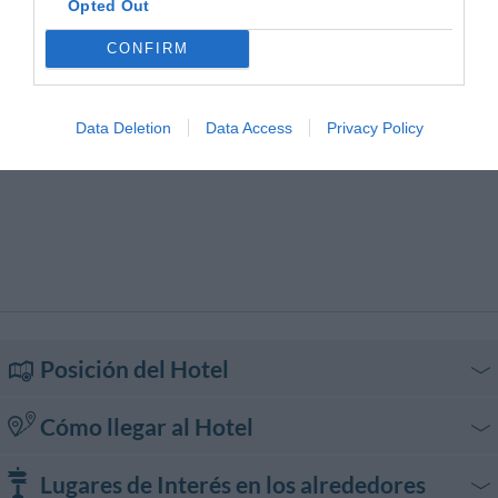
Opted Out
CONFIRM
Data Deletion
Data Access
Privacy Policy
Posición del Hotel
Cómo llegar al Hotel
En coche
Lugares de Interés en los alrededores
Autopista Adriatica A14, salida Cattolica. Continuar en dirección Morciano