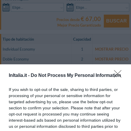
Elige...
Elige...
€ 67,00
Precios desde
BUSCAR
Mejor Precio Garantizado
Tipo de habitación
Capacidad
Individual Economy
1
MOSTRAR PRECIO
Doble Economy
2
MOSTRAR PRECIO
Matrimonial Economy
2
MOSTRAR PRECIO
InItalia.it -
Do Not Process My Personal Information
Triple Economy
3
MOSTRAR PRECIO
If you wish to opt-out of the sale, sharing to third parties, or
El Hotel Centopini ofrece acogedoras habitaciones de categoría Economy y
Comfort (Superior), con un estilo y decoración muy cuidada.
processing of your personal or sensitive information for
targeted advertising by us, please use the below opt-out
- La Habitación Economy dispone de TV en color vía satélite, teléfono,
section to confirm your selection. Please note that after your
balcón y baño privado.
opt-out request is processed you may continue seeing
- La Habitación Comfort dispone de TV en color vía satélite, teléfono,
interest-based ads based on personal information utilized by
balcón y baño privado con albornoz y secador de pelo.
us or personal information disclosed to third parties prior to
Habitaciones Disponibles: Individual Economy, Doble Economy,