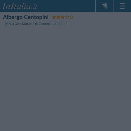
Albergo Centopini
Inicio
Via Don Mariotti 6
,
Gemmano
(Rímini)
Mis reservas
InItalia Club
Idioma