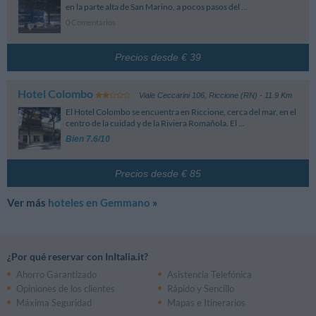
en la parte alta de San Marino, a pocos pasos del ...
0 Comentarios
Precios desde € 39
Hotel Colombo
Viale Ceccarini 106
,
Riccione (RN)
- 11.9 Km
El Hotel Colombo se encuentra en Riccione, cerca del mar, en el
centro de la cuidad y de la Riviera Romañola. El ...
Bien 7.6/10
Precios desde € 85
Ver más
hoteles en Gemmano
»
¿Por qué reservar con InItalia.it?
Ahorro Garantizado
Asistencia Telefónica
Opiniones de los clientes
Rápido y Sencillo
Máxima Seguridad
Mapas e Itinerarios