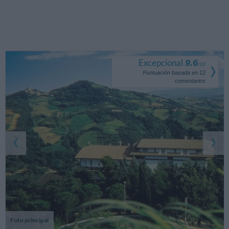
Excepcional
9.6
/
10
Puntuación basada en
12
comentarios
Foto principal