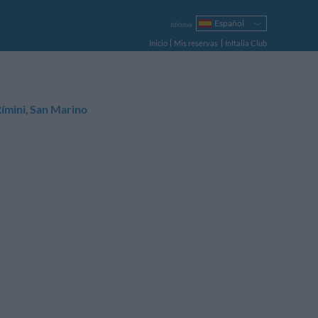
Español
Idioma
Italiano
Inicio
Mis reservas
InItalia Club
English
Français
Deutsch
Русский
ímini
,
San Marino
Português
Polski