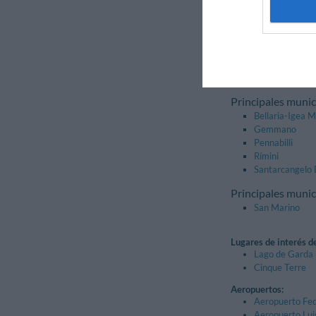
Principales munic
Bagnara Di Ro
Cotignola
Massa Lombar
Rávena
Principales munic
Bellaria-Igea M
Gemmano
Pennabilli
Rímini
Santarcangelo
Principales munic
San Marino
Lugares de interés d
Lago de Garda
Cinque Terre
Aeropuertos:
Aeropuerto Fede
Aeropuerto Luig