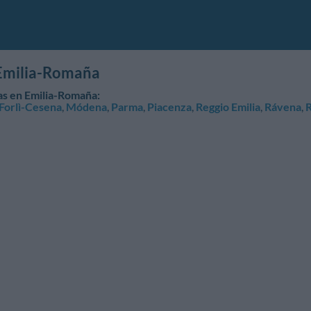
 Emilia-Romaña
ias en Emilia-Romaña:
Forlì-Cesena
,
Módena
,
Parma
,
Piacenza
,
Reggio Emilia
,
Rávena
,
R