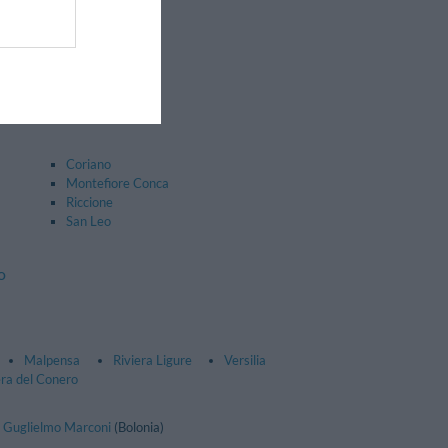
Cervia
Lugo
Russi
Coriano
Montefiore Conca
Riccione
San Leo
o
Malpensa
Riviera Ligure
Versilia
era del Conero
 Guglielmo Marconi
(Bolonia)