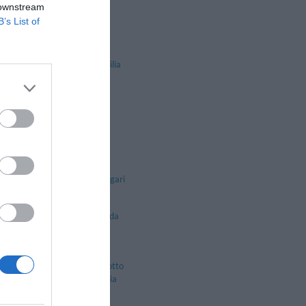
Forlimpopoli
 downstream
Roncofreddo
B’s List of
Castelfranco Emilia
Finale Emilia
Maranello
Sassuolo
Fontevivo
Noceto
Varano De' Melegari
Fiorenzuola D'arda
Pontenure
milia
Castelnovo Di Sotto
Montecchio Emilia
Rubiera