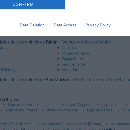
CONFIRM
ipios de la provincia de
Rávena
- Ver los
hoteles en Rávena
magna
Brisighella
Faenza
Data Deletion
Data Access
Privacy Policy
da
Riolo Terme
ipios de la provincia de
Rímini
- Ver los
hoteles en Rímini
arina
Cattolica
Misano Adriatico
Poggio Berni
San Clemente
 Di Romagna
Verucchio
ipios de la provincia de
San Marino
- Ver los
hoteles en San Marin
e la Región:
Lago de Como
Lago Iseo
Lago Maggiore
Lago Trasimeno
Golfo de los Poetas
Riviera Romagnola
Lago de Varese
Rivi
rico Fellini
(Rímini)
Aeropuerto Giuseppe Verdi
(Parma)
Aeropuerto
i Ridolfi
(Forlì-Cesena)
Aeropuerto Reggio Emilia
(Reggio Emilia)