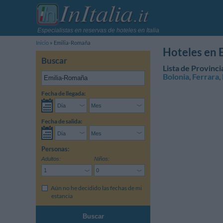
Especialistas en reservas de hoteles en Italia
Inicio
Emilia-Romaña
Hoteles en
Buscar
Lista de Provinc
Bolonia
,
Ferrara
,
Fecha de llegada:
Fecha de salida:
Personas:
Adultos:
Niños:
Aún no he decidido las fechas de mi
estancia
Buscar