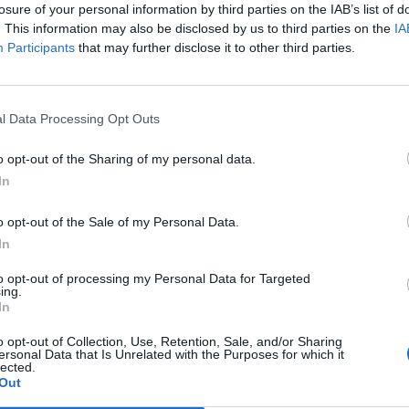
Cesenatico
losure of your personal information by third parties on the IAB’s list of
Gatteo
. This information may also be disclosed by us to third parties on the
IA
oli
Participants
that may further disclose it to other third parties.
ipios de la provincia de
Módena
- Ver los
hoteles en Módena
Carpi
i Modena
Fanano
l Data Processing Opt Outs
ese
Formigine
San Cesario Sul Panaro
Vignola
o opt-out of the Sharing of my personal data.
In
ipios de la provincia de
Parma
- Ver los
hoteles en Parma
Collecchio
o opt-out of the Sale of my Personal Data.
Montechiarugolo
Salsomaggiore Terme
In
ipios de la provincia de
Piacenza
- Ver los
hoteles en Piacenza
to opt-out of processing my Personal Data for Targeted
Cortemaggiore
ing.
Ponte Dell'olio
In
ipios de la provincia de
Reggio Emilia
- Ver los
hoteles en Reggio E
o opt-out of Collection, Use, Retention, Sale, and/or Sharing
ersonal Data that Is Unrelated with the Purposes for which it
ilia
Campegine
lected.
Fabbrico
Out
Reggiolo
za
Scandiano