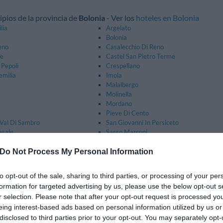
ipios de la provincia de
Bolonia
- Ver los
hoteles en Bolonia
lia
Argelato
Bolonia
eno
Casalecchio Di Reno
re
Castel San Pietro Terme
 Pepoli
Crespellano
emilia
Imola
Malalbergo
Molinella
Mordano
Pieve Di Cento
Val Di Sambro
San Giovanni In Persiceto
asale
Sasso Marconi
Do Not Process My Personal Information
ipios de la provincia de
Ferrara
- Ver los
hoteles en Ferrara
Codigoro
to opt-out of the sale, sharing to third parties, or processing of your per
Lagosanto
formation for targeted advertising by us, please use the below opt-out s
Sant'agostino
r selection. Please note that after your opt-out request is processed y
ipios de la provincia de
Forlì-Cesena
- Ver los
hoteles en Forlì-Ce
eing interest-based ads based on personal information utilized by us or
agna
Bertinoro
disclosed to third parties prior to your opt-out. You may separately opt-