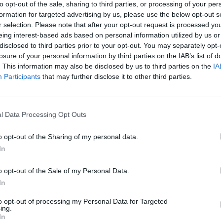
to opt-out of the sale, sharing to third parties, or processing of your per
os han sido renovados recientemente, tanto los muebles como la decoración pa
formation for targeted advertising by us, please use the below opt-out s
ibles: Apartamento de 2 habitaciones para 4 personas, Apartamento de 2 hab
r selection. Please note that after your opt-out request is processed y
udio para 4 Personas, Apartamento de 2 habitaciones para 6 Personas.
eing interest-based ads based on personal information utilized by us or
disclosed to third parties prior to your opt-out. You may separately opt-
losure of your personal information by third parties on the IAB’s list of
 Incluidos en el precio
. This information may also be disclosed by us to third parties on the
IA
Participants
that may further disclose it to other third parties.
 Exterior en la calle
Caja fuerte
tilingüe
l Data Processing Opt Outs
 de Pago
Restaurante para grupos
o opt-out of the Sharing of my personal data.
mascotas pequeñas
In
o opt-out of the Sale of my Personal Data.
sticas del Hotel
In
rico
Gay Friendly
to opt-out of processing my Personal Data for Targeted
 familiares
Jardín
ing.
órica
In