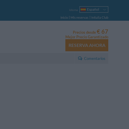
Español
Idioma
Italiano
Inicio
Mis reservas
InItalia Club
English
Français
€ 67
Precios desde
Deutsch
Mejor Precio Garantizado
Русский
RESERVA AHORA
Português
Polski
Comentarios