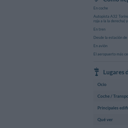
En coche
Autopista A32 Torino
roja a la la derecha) 
En tren
Desde la estación de t
En avión
El aeropuerto más cer
Lugares d
Ocio
Coche / Transp
Centro deportivo
Palazzetto De
Principales edif
Área de servicio
Viale Della Vit
Area Di Servi
Estación de Esquí
Qué ver
Ayuntamiento
Bardonecchia
Municipio Di