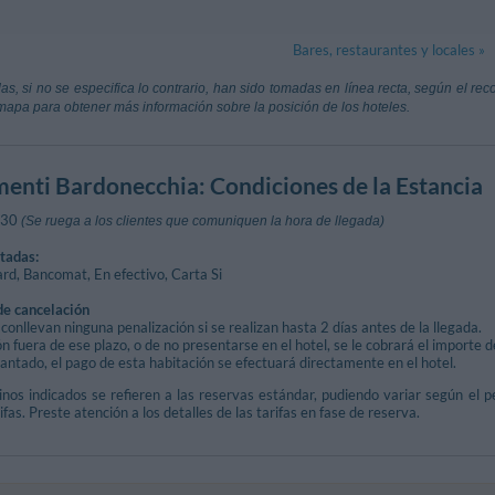
 - Bardonecchia
Strada Della S
ica
e Gasperi, 1 - Bardonecchia
Di Susa
2.63 km
azioni Turistiche
610 m
ala - Melezet
Bares, restaurantes y locales »
toria, 4 - Bardonecchia
à Di Torino
74.89 km
Aeroporto Co
as, si no se especifica lo contrario, han sido tomadas en línea recta, según el re
e (Turín)
Saint-Christop
mapa para obtener más información sobre la posición de los hoteles.
 I Ginepri
4.47 km
Levaldigi
93.42 km
neo)
enti Bardonecchia
: Condiciones de la Estancia
600 m
:30
(Se ruega a los clientes que comuniquen la hora de llegada)
 Bardonecchia
tadas:
rd, Bancomat, En efectivo, Carta Si
de cancelación
conllevan ninguna penalización si se realizan hasta 2 días antes de la llegada.
n fuera de ese plazo, o de no presentarse en el hotel, se le cobrará el importe 
ntado, el pago de esta habitación se efectuará directamente en el hotel.
nos indicados se refieren a las reservas estándar, pudiendo variar según el pe
ifas. Preste atención a los detalles de las tarifas en fase de reserva.