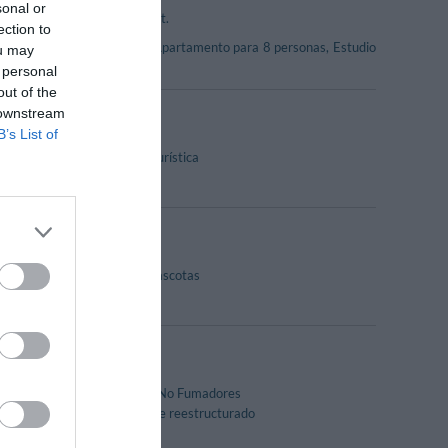
sonal or
ra ofrecer el máximo confort.
ection to
itaciones para 5 personas, Apartamento para 8 personas, Estudio
ou may
 personal
out of the
 downstream
B’s List of
Información Turística
Se aceptan mascotas
Habitaciones No Fumadores
Recientemente reestructurado