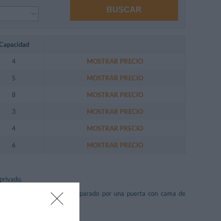
BUSCAR
Capacidad
4
MOSTRAR PRECIO
5
MOSTRAR PRECIO
8
MOSTRAR PRECIO
3
MOSTRAR PRECIO
4
MOSTRAR PRECIO
6
MOSTRAR PRECIO
privado.
de matrimonio, dormitorio separado por una puerta con cama de
baño privado.