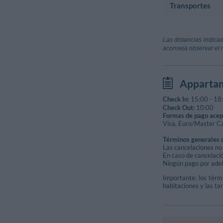
Piazza Suspize
Transportes
Información Turíst
Piazza Alcide D
Melezet/Val 
Ufficio Inform
Strada Della Sc
Aeropuerto
Viale Della Vit
Campo de Golf
Aeroporto Citt
Las distancias indicad
Caselle Torines
aconseja observar el 
Campo Pratica
Aeroporto Di 
Savigliano (Cu
Appartam
Estación
Bardonecchia
Check In:
15:00
-
18
Via Stazione -
Check Out:
10:00
Formas de pago acep
Visa, Euro/Master Ca
Términos generales 
Las cancelaciones no 
En caso de cancelació
Ningún pago por adela
Importante: los térmi
habitaciones y las tar