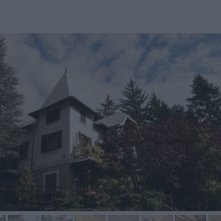
ry helpful staff and we had a
pour la remise des clés personne
Bel app
eat stay. Just be aware of the
n'était présent sur place et rien
les ust
tra cost for the kitchen, which is
n'indique l'emplacement de
éventu
plied at the end. Hopefully...
l'appartement. il a fallu se déplacer
cuisiner
à un ...
Neil,
Fausto,
Reino Unido
Francia