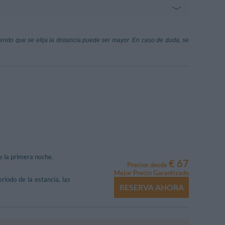
cala - Les Arnauds
rrado Gex
89.66 km
corrido que se elija la distancia puede ser mayor. En caso de duda, se
he (Aosta)
de la primera noche.
€ 67
Precios desde
Mejor Precio Garantizado
riodo de la estancia, las
RESERVA AHORA