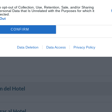
o opt-out of Collection, Use, Retention, Sale, and/or Sharing
ersonal Data that Is Unrelated with the Purposes for which it
lected.
Out
CONFIRM
Data Deletion
Data Access
Privacy Policy
n del Hotel
ar al Hotel