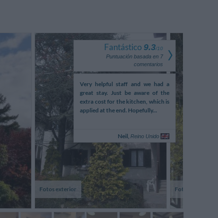
Fantástico
9.3
/
10
Puntuación basada en
7
comentarios
artement bien équipé, dans
Very helpful staff and we had a
pour la remis
ensiles de cuisine, manque
great stay. Just be aware of the
n'était prése
ellement un plat pour
extra cost for the kitchen, which is
n'indique 
 au four.
applied at the end. Hopefully...
l'appartement. 
à un ...
Robert,
Neil,
Francia
Reino Unido
Fotos exterior
Fotos exterior