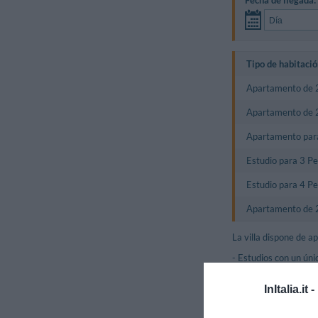
Tipo de habitació
Apartamento de 2
Apartamento de 2
Apartamento par
Estudio para 3 P
Estudio para 4 P
Apartamento de 2
La villa dispone de a
- Estudios con un úni
- Apartamento de do
InItalia.it -
matrimonio y cama in
- Apartamento de cuat