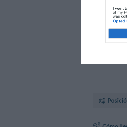
I want t
of my P
was col
Opted 
Posició
Cómo lleg