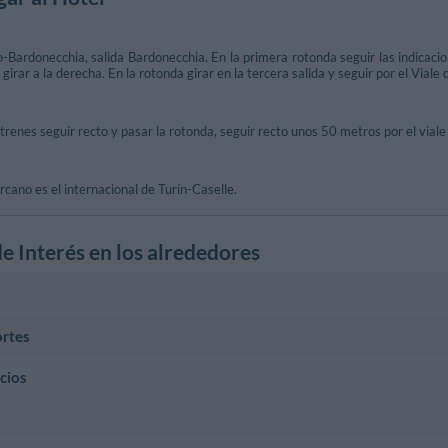
-Bardonecchia, salida Bardonecchia. En la primera rotonda seguir las indicacio
y girar a la derecha. En la rotonda girar en la tercera salida y seguir por el Viale 
renes seguir recto y pasar la rotonda, seguir recto unos 50 metros por el viale de
cano es el internacional de Turín-Caselle.
e Interés en los alrededores
ortes
llo Sport
940 m
icios
toria - Bardonecchia
zio
620 m
/Val Di Susa
320 m
Les Arnauds/
 Bardonecchia
160 m