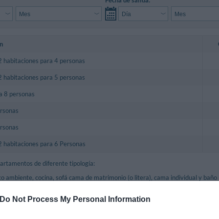
n
 habitaciones para 4 personas
 habitaciones para 5 personas
a 8 personas
ersonas
ersonas
 habitaciones para 6 Personas
partamentos de diferente tipología:
co ambiente, cocina, sofá cama de matrimonio (o litera), cama individual y baño 
s habitaciones para 4-5 personas con sala de estar, cocina y sofá cama 
Do Not Process My Personal Information
dividual, baño privado.
ro habitaciones para 8 personas con sala de estar, cocina, tres dormitorios y 