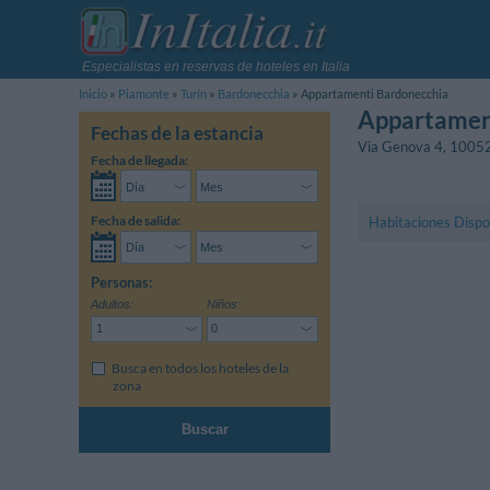
Especialistas en reservas de hoteles en Italia
Inicio
Piamonte
Turín
Bardonecchia
Appartamenti Bardonecchia
Appartamen
Fechas de la estancia
Via Genova 4
,
1005
Fecha de llegada:
Fecha de salida:
Habitaciones Dispo
Personas:
Adultos:
Niños:
Busca en todos los hoteles de la
zona
Buscar