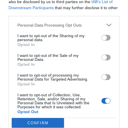
Restaurante y Bar
comunes
Aparcamiento Interior en garaje
also be disclosed by us to third parties on the
IAB’s List of
Privado
Downstream Participants
that may further disclose it to other
El restaurante panorámico del hotel ofrece todos los días lo mejor de la
Ascensor
Caja fuerte
third parties.
Servicios de Pago
gastronomía italiana, con deliciosas recetas de pescado, pasta fresca
Check In y Check Out rápidos
Cocina Internacional
casera y abundantes bufés de verduras y dulces.
Cocina local típica
Conexión a Internet
Personal Data Processing Opt Outs
Bar
Cafetería
Dardos
Información Turística
Características del Hotel
Excursiones
Internet Point
Karaoke
Lounge Bar
I want to opt-out of the Sharing of my
Sala de juegos
Se aceptan mascotas pequeñas
personal data.
Personal multilingüe
Piano Bar
Frente al mar
Gay Friendly
Servicio Fax
Servicio Fotocopiadora
Opted In
Picnic
Ping-pong
Habitaciones familiares
Jardín
Snack bar
Playa privada
Prensa
Terraza
Vistas Panorámicas
I want to opt-out of the Sale of my
Recepción 24 h
Restaurante
Personal Data.
Restaurante para grupos
Sala de TV
Opted In
Sala de juegos para niños
Sala de lectura
Stand excursiones
I want to opt-out of processing my
Personal Data for Targeted Advertising.
Opted In
I want to opt-out of Collection, Use,
Retention, Sale, and/or Sharing of my
Personal Data that Is Unrelated with the
Purposes for which it was collected.
Opted Out
CONFIRM