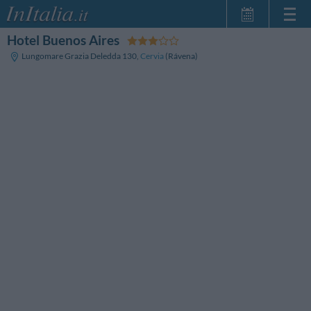
Hotel Buenos Aires
Inicio
Lungomare Grazia Deledda 130
,
Cervia
(Rávena)
Mis reservas
InItalia Club
Idioma