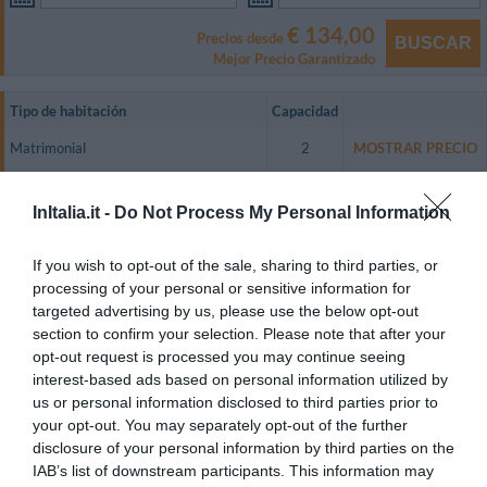
€ 134,00
Precios desde
BUSCAR
Mejor Precio Garantizado
Tipo de habitación
Capacidad
Matrimonial
2
MOSTRAR PRECIO
Triple con vistas al mar
3
MOSTRAR PRECIO
InItalia.it -
Do Not Process My Personal Information
Cuádruple con vistas al mar
4
MOSTRAR PRECIO
Luminosas y panorámicas, las habitaciones del hotel Buenos Aires,
If you wish to opt-out of the sale, sharing to third parties, or
disponen de televisión en color vía satélite, teléfono, caja fuerte y baño
processing of your personal or sensitive information for
privado.
targeted advertising by us, please use the below opt-out
Habitaciones Disponibles: Matrimonial, Triple con vistas al mar, Cuádruple
section to confirm your selection. Please note that after your
con vistas al mar.
opt-out request is processed you may continue seeing
interest-based ads based on personal information utilized by
us or personal information disclosed to third parties prior to
your opt-out. You may separately opt-out of the further
Servicios Incluidos en el precio
disclosure of your personal information by third parties on the
Aire acondicionado en las zonas
Alquiler de bicicletas
IAB’s list of downstream participants. This information may