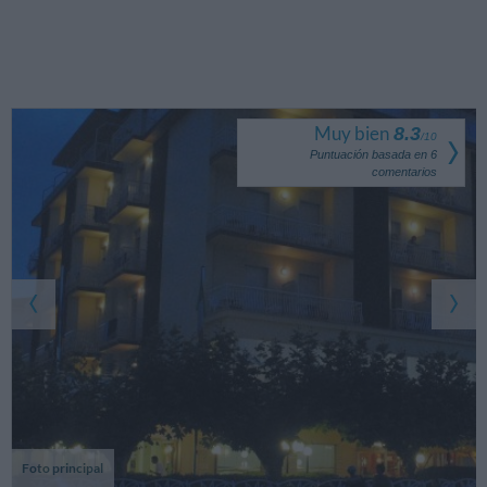
Muy bien
8.3
/
10
Puntuación basada en
6
comentarios
Foto principal