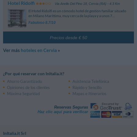
Hotel Ridolfi
Viale Dei Mille - Cervia
Via Anello Del Pino 18
,
Cervia (RA)
- 4.3 Km
El Hotel Ridolfi es un cómodo hotel de gestión familiar situado
en Milano Marittima, muy cerca de la playa y a unos 7...
Fabuloso 8.7/10
Precios desde € 50
Ver más
hoteles en Cervia
»
¿Por qué reservar con InItalia.it?
Ahorro Garantizado
Asistencia Telefónica
Opiniones de los clientes
Rápido y Sencillo
Máxima Seguridad
Mapas e Itinerarios
Reservas Seguras
Haz clic aquí para verificar
InItalia.it Srl