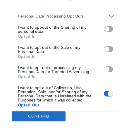
Bar
Picnic
La elegante área bar es un cómodo punto de encuentro para tomar una
third parties.
Se aceptan mascotas pequeñas
Características del Hotel
Restaurante
Servicio Fax
copa o aperitivo en compañía.
Servicio Fotocopiadora
Servicio médico
Personal Data Processing Opt Outs
Habitaciones No Fumadores
Jardín
Recientemente reestructurado
I want to opt-out of the Sharing of my
personal data.
Opted In
I want to opt-out of the Sale of my
Personal Data.
Opted In
I want to opt-out of processing my
Personal Data for Targeted Advertising.
Opted In
I want to opt-out of Collection, Use,
Retention, Sale, and/or Sharing of my
Personal Data that Is Unrelated with the
Purposes for which it was collected.
Opted Out
CONFIRM