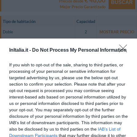
€ 46,00
Precios desde
BUSCAR
Mejor Precio Garantizado
Tipo de habitación
Capacidad
Doble
2
MOSTRAR PRECIO
Doble de uso individual
1
MOSTRAR PRECIO
InItalia.it -
Do Not Process My Personal Information
Las habitaciones, amplias y luminosas, son de estilo moderno y disponen de
televisión en color, teléfono, minibar, instalación de climatización autónoma,
conexión wi-fi a Internet y baño privado con secador.
If you wish to opt-out of the sale, sharing to third parties, or
processing of your personal or sensitive information for
Habitaciones Disponibles: Doble, Doble de uso individual.
targeted advertising by us, please use the below opt-out
section to confirm your selection. Please note that after your
opt-out request is processed you may continue seeing
Servicios Incluidos en el precio
interest-based ads based on personal information utilized by
us or personal information disclosed to third parties prior to
Aire acondicionado en las zonas
Aparcamiento Interior en garaje
your opt-out. You may separately opt-out of the further
Restaurante y Bar
comunes
Privado
disclosure of your personal information by third parties on the
Ascensor
Caja fuerte
IAB’s list of downstream participants. This information may
El restaurante, joya del hotel, ofrece un ambiente privado y confortable,
Check In y Check Out rápidos
Conexión a Internet
Servicios de Pago
ideal para degustar las mejores especialidades regionales junto a deliciosos
also be disclosed by us to third parties on the
IAB’s List of
Depósito de equipaje
Personal multilingüe
platos de la cocina internacional.
Downstream Participants
that may further disclose it to other
Prensa
Sala de TV