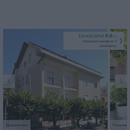
Excepcional
9.8
/
10
Puntuación basada en
3
comentarios
Foto principal
Fotos exter