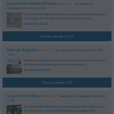
Las cancelaciones no conllevan ninguna penalización si se realizan hasta 2
Grosseto
Grand Hotel Admiral Palace
días antes de la llegada.
Via Umbria 12
,
Aeroporto Amerigo Vespucci
97.27 km
En caso de cancelación fuera de ese plazo, o de no presentarse en el hotel,
Chianciano Terme (SI)
- 0.7 Km
Florencia
se le cobrará el importe de la primera noche.
El Grand Hotel Admiral Palace es un exclusivo hotel situado en
Ningún pago por adelantado, el pago de esta habitación se efectuará
Chianciano Terme, ideal para quien desea pasar una...
directamente en el hotel.
Fantástico 9.2/10
Importante: los términos indicados se refieren a las reservas estándar,
pudiendo variar según el periodo de la estancia, las habitaciones y las
tarifas. Preste atención a los detalles de las tarifas en fase de reserva.
Precios desde € 179
Albergo Angiolino
Via Sabatini 43
,
Chianciano Terme (SI)
- 1 Km
El Albergo Angiolino se encuentra en Chianciano Terme, cerca
de los principales balnearios, en una tranquila y...
Excepcional 9.8/10
Precios desde € 55
Grand Hotel Milano
Viale Roma 46
,
Chianciano Terme (SI)
- 1 Km
El Grand Hotel Milano se sitúa en el corazón del centro termal
de Chianciano, a 100 m del Parque Acqua Santa y del S...