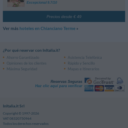
Excepcional 9.7/10
Precios desde € 49
Ver más
hoteles en Chianciano Terme
»
¿Por qué reservar con InItalia.it?
Ahorro Garantizado
Asistencia Telefónica
Opiniones de los clientes
Rápido y Sencillo
Máxima Seguridad
Mapas e Itinerarios
Reservas Seguras
Haz clic aquí para verificar
InItalia.it Srl
Copyright © 1997-2026
VAT 08320750964
Todos los derechos reservados