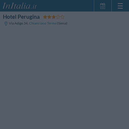
Hotel Perugina
Inicio
Via Adige 34
,
Chianciano Terme
(Siena)
Mis reservas
InItalia Club
Idioma