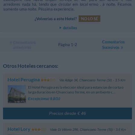
arredores nada há, tendo que circular em local ermo , à noite. Ficamos
somente uma noite. Péssima experiencia.
¿Volverías a este Hotel?
NO LO SÉ
detalles
Comentarios
Comentarios
Página 1-2
anteriores
Sucesivos
Otros Hoteles cercanos:
Hotel Perugina
Via Adige 34
,
Chianciano Terme (SI)
- 3.5 Km
El Hotel Perugina es la elección ideal para estancias de corta o
larga duración en Chianciano Terme, en un ambiente c...
Excepcional 9.8/10
Precios desde € 46
Hotel Lory
Viale Di Vittorio 286
,
Chianciano Terme (SI)
- 3.6 Km