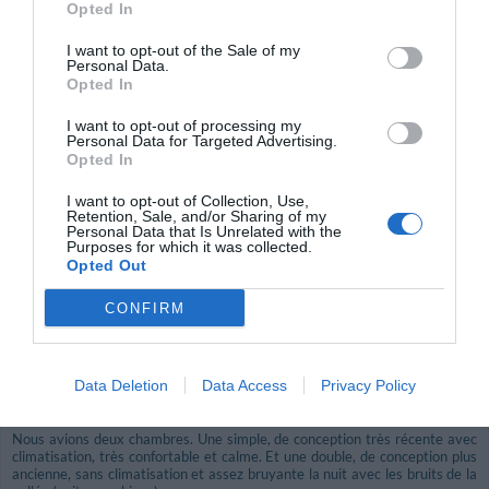
Opted In
très vieillot, des chiens en meute hurlent une grande partie de la nuit. Seul
point positif : le site sur la colline faisant face à Montepulciano. Hôtel à
déconseiller.
I want to opt-out of the Sale of my
Personal Data.
¿Volverías a este Hotel?
NO
Opted In
detalles
I want to opt-out of processing my
Personal Data for Targeted Advertising.
Opted In
AGRADABLE
Hans-dieter
Alemania
6.5
/10
I want to opt-out of Collection, Use,
Septiembre 2011
Retention, Sale, and/or Sharing of my
Pareja de edad media superior a 35 años
Personal Data that Is Unrelated with the
Purposes for which it was collected.
¿Volverías a este Hotel?
SI
Opted Out
detalles
CONFIRM
FABULOSO
Sylvie
Francia
8.8
/10
Agosto 2011
Data Deletion
Data Access
Privacy Policy
Cliente con amigos/compañeros
Nous avions deux chambres. Une simple, de conception très récente avec
climatisation, très confortable et calme. Et une double, de conception plus
ancienne, sans climatisation et assez bruyante la nuit avec les bruits de la