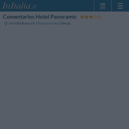
Comentarios Hotel Panoramic
Inicio
Via Villa Bianca 8
,
Montepulciano
(Siena)
Mis reservas
InItalia Club
Idioma