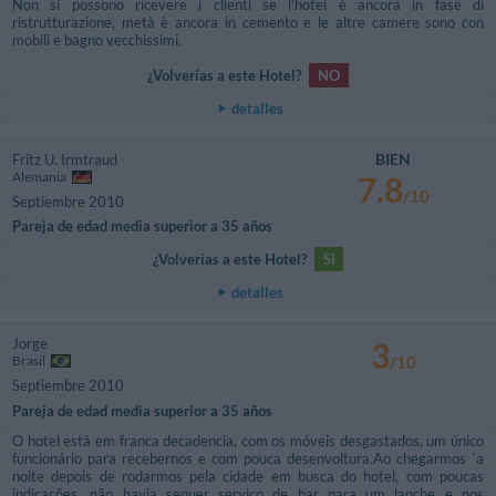
Non si possono ricevere i clienti se l'hotel è ancora in fase di
ristrutturazione, metà è ancora in cemento e le altre camere sono con
mobili e bagno vecchissimi.
¿Volverías a este Hotel?
NO
detalles
BIEN
Fritz U. Irmtraud
Alemania
7.8
/10
Septiembre 2010
Pareja de edad media superior a 35 años
¿Volverías a este Hotel?
SI
detalles
Jorge
3
Brasil
/10
Septiembre 2010
Pareja de edad media superior a 35 años
O hotel está em franca decadencia, com os móveis desgastados, um único
funcionário para recebernos e com pouca desenvoltura.Ao chegarmos `a
noite depois de rodarmos pela cidade em busca do hotel, com poucas
indicações, não havia sequer serviço de bar para um lanche e nos