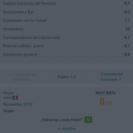
Calidad Asistencia del Personal
8.7
Restaurante y Bar
8.3
Conexiones con la Ciudad
7.7
Alrededores
10
Correspondencia descripción web
8.7
Relación calidad / precio
8.7
Satisfacción general
8.8
Comentarios
Comentarios
Página 1-2
anteriores
Sucesivos
MUY BIEN
Mario
Italia
8
/10
Noviembre 2019
Grupo
¿Volverías a este Hotel?
SI
detalles