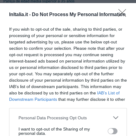
Pareja de edad media superior a 35 años
¿Volverías a este Hotel?
SI
InItalia.it -
Do Not Process My Personal Information
detalles
If you wish to opt-out of the sale, sharing to third parties, or
FABULOSO
Mia
processing of your personal or sensitive information for
Dinamarca
8.8
targeted advertising by us, please use the below opt-out
/10
Octubre 2011
section to confirm your selection. Please note that after your
Pareja de edad media superior a 35 años
opt-out request is processed you may continue seeing
I suggest the hotel to make more clear that you depend on own car to go
interest-based ads based on personal information utilized by
to town. Sad that there is no restaurant in the hotel then we would have
us or personal information disclosed to third parties prior to
stayed there all the time. The hotel in itself with pool and park is just
your opt-out. You may separately opt-out of the further
wonderful!
disclosure of your personal information by third parties on the
¿Volverías a este Hotel?
SI
IAB’s list of downstream participants. This information may
also be disclosed by us to third parties on the
IAB’s List of
detalles
Downstream Participants
that may further disclose it to other
third parties.
Christine
3.8
Francia
/10
Personal Data Processing Opt Outs
Septiembre 2011
Pareja de edad media superior a 35 años
I want to opt-out of the Sharing of my
personal data.
Personnel totalement désimpliqué, désagréable, pas de climatisation, hôtel