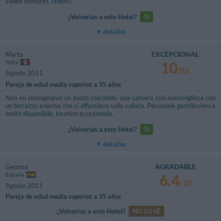
vallée (voitures, chiens).
¿Volverías a este Hotel?
SI
detalles
EXCEPCIONAL
Marta
Italia
10
/10
Agosto 2011
Pareja de edad media superior a 35 años
Non mi immaginavo un posto così bello, una camera così meravigliosa con
un terrazzo enorme che si affacciava sulla vallata. Personale gentilissimo e
molto disponibile, location eccezionale.
¿Volverías a este Hotel?
SI
detalles
AGRADABLE
Gemma
España
6.4
/10
Agosto 2011
Pareja de edad media superior a 35 años
¿Volverías a este Hotel?
NO LO SÉ