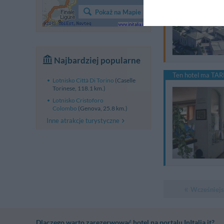
Pokaż na Mapie
Najbardziej popularne
Ten hotel ma TARI
Lotnisko Città Di Torino
(Caselle
Torinese, 118.1 km.)
Lotnisko Cristoforo
Colombo
(Genova, 25.8 km.)
Inne atrakcje turystyczne
Wcześniejs
Dlaczego warto zarezerwować hotel na portalu InItalia.it?