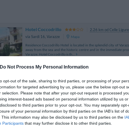
Hotel Coccodrillo
2.26 km od Celle Ligure
via Sardi 16
,
Varazze
Mapa
Residence Coccodrillo Hotel is located in the splendid city of Varazz
away from the sea and the historic centre and in the immediate prox
Varazze. Hotel Coccodrillo is th...
Do Not Process My Personal Information
to opt-out of the sale, sharing to third parties, or processing of your per
Hotel Serena
2.66 km
formation for targeted advertising by us, please use the below opt-out s
Via L. Fazio 5
,
Varazze
Mapa
r selection. Please note that after your opt-out request is processed y
eing interest-based ads based on personal information utilized by us or
The Serena Hotel is a comfortable, family run hotel located only 5
rooms' simple style creates the perfect atmosphere for relaxing afte
disclosed to third parties prior to your opt-out. You may separately opt-
local sites. The bright dining room o...
losure of your personal information by third parties on the IAB’s list of
. This information may also be disclosed by us to third parties on the
IA
Participants
that may further disclose it to other third parties.