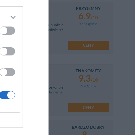
PRZYJEMNY
6.9
/10
553 Opinie
iczce, położonej w atrakcyjnym punkcie
ści Varazze w odległości zaledwie 17
CENY
ZNAKOMITY
9.3
/10
60 Opinie
sach w Vado Ligure i oferuje doskonałe
a pięknym wybrzeżu Riwiery Ponente.
CENY
BARDZO DOBRY
8