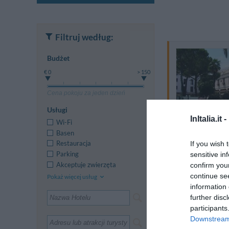
Filtruj według:
Budżet
€ 0
> 150
Cena pokoju za jeden dzień
Usługi
InItalia.it -
Wi-Fi
Basen
Restauracja
If you wish 
Parking
sensitive in
Akceptuje zwierzęta
confirm you
continue se
Pokaż więcej usług
information 
further disc
participants
Downstream 