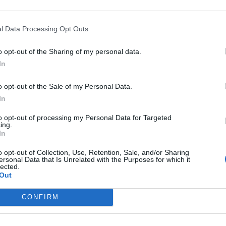
Hotel Puntabella
4.72 km
Via Genova 149
,
Varazze
Mapa
l Data Processing Opt Outs
Hotel Puntabella mieści się w niezależnej, trzypiętrowej kamien
Wybrzeża Liguryjskiego zwanego Riviera di Ponente w miejscowo
o opt-out of the Sharing of my personal data.
kilometrów od Savony i 25 kilometrów od Genui. Dogodne...
In
o opt-out of the Sale of my Personal Data.
In
FFE PRIVATE Klubu InItalia!
to opt-out of processing my Personal Data for Targeted
Sea Art Hotel
11.93 km
ing.
Via Aurelia 454
,
Vado Ligure
Mapa
In
Sea Art Hotel jest punktem odniesienia dla podróżujących w intere
o opt-out of Collection, Use, Retention, Sale, and/or Sharing
usługi oraz nienaganną obsługę także turystom na urlopie n
ersonal Data that Is Unrelated with the Purposes for which it
Dwuosobowe pokoje (63), w tym dwa typu Suite, są zaopatr...
lected.
Out
CONFIRM
Hotel Punta San Martino
12.71 km
Punta San Martino 4
,
Arenzano
Mapa