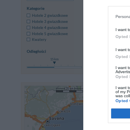
Kategorie
Hotele 2 gwiazdkowe
Persona
Hotele 3 gwiazdkowe
Hotele 4 gwiazdkowe
I want t
Hotele 5 gwiazdkowe
Opted 
Kwatery
I want t
Odległości
Opted 
Ten hotel ma TARI
15 km
I want 
Advertis
Opted 
I want t
of my P
was col
Opted 