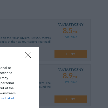
FANTASTYCZNY
8.5
/10
73 Opinie
e on the Italian Riviera, just 200 metres
imity of the new tourist port, Marina di
CENY
sonal or
FANTASTYCZNY
ection to
8.9
/10
ou may
19 Opinie
 personal
0 metres from the beach at Varazze. The
r a day at the beach or a tour around the
out of the
 downstream
B’s List of
CENY