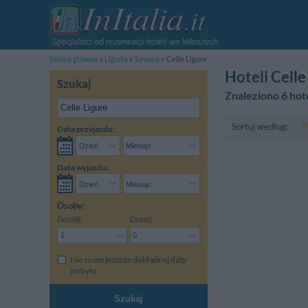
Specjaliści od rezerwacji hoteli we Włoszech
Strona główna
Liguria
Savona
Celle Ligure
Hoteli Celle
Szukaj
Znaleziono 6 hote
Sortuj według:
P
Data przyjazdu:
Data wyjazdu:
Osoby:
Dorośli:
Dzieci:
Nie znam jeszcze dokładnej daty
pobytu
Szukaj