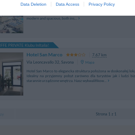
Data Deletion
Data Access
Privacy Policy
Hotel Punta San Martino is found in Arenzano in a panoramic locati
Riviera di Ponente (the Riviera of the Setting Sun) sheltered by a cliff,
modern and spacious, both ins...
FFE PRIVATE Klubu InItalia!
Hotel San Marco
7.67 km
Via Leoncavallo 32
,
Savona
Mapa
Hotel San Marco to elegancka struktura położona w doskonałej lokal
Idealny na przyjemny pobyt zarówno dla turystów jak i ludzi bi
starannie urządzone wnętrza. Nasz wykwalifikow...
Strona 1 z 1
zy