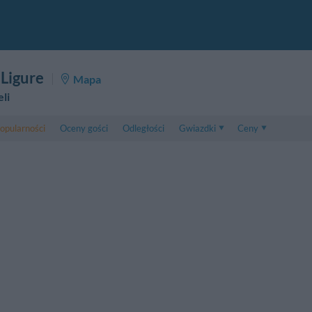
 Ligure
Mapa
li
opularności
Oceny gości
Odległości
Gwiazdki
Ceny
Ceny
5 . . 1
Ceny Pokoju Dwuos
1 . . 5
Ceny Pokoju Trzyos