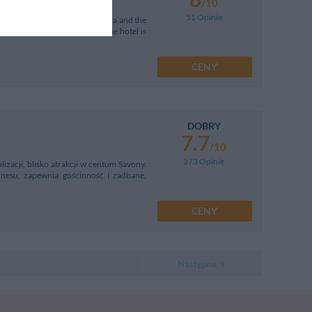
/10
51 Opinie
on overlooking the Gulf of Genoa and the
 just a short walk to the sea. The hotel is
CENY
DOBRY
7.7
/10
373 Opinie
izacji, blisko atrakcji w centum Savony.
znesu, zapewnia gościnność i zadbane,
CENY
Następna