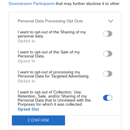
statystykami o rezerwacjach pochodzących z Twojej strony.
Downstream Participants
that may further disclose it to other
Wszelkie płatności są dokonywane miesięcznie w postaci przelewu
third parties.
na konto bankowe i odnoszą się do rezerwacji zrealizowanych w
Personal Data Processing Opt Outs
poprzednim miesiącu: płatności dokonuje się po osiągnięciu kwoty
100 euro + IVA.
I want to opt-out of the Sharing of my
personal data.
Opted In
Zarejestruj się gratis! Nie zwlekaj!
I want to opt-out of the Sale of my
Personal Data.
Opted In
Imię
:
Nazwisko
:
I want to opt-out of processing my
Personal Data for Targeted Advertising.
Telefon:
Opted In
(opcjonalnie)
I want to opt-out of Collection, Use,
Retention, Sale, and/or Sharing of my
E-mail
:
Personal Data that Is Unrelated with the
Purposes for which it was collected.
Hasło
:
Opted Out
Potwierdź hasło
:
CONFIRM
Strona Internetowa
: