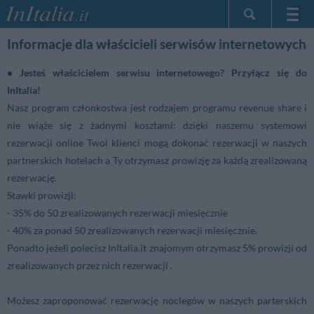
Strona główna
Informacje dla właścicieli serwisów internetowych
Moje Rezerwacje
• Jesteś właścicielem serwisu internetowego? Przyłącz się do
InItalia Klub
InItalia!
Język
Nasz program członkostwa jest rodzajem programu revenue share i
nie wiąże się z żadnymi kosztami: dzięki naszemu systemowi
rezerwacji online Twoi klienci mogą dokonać rezerwacji w naszych
partnerskich hotelach a Ty otrzymasz prowizję za każdą zrealizowaną
rezerwację.
Stawki prowizji:
- 35% do 50 zrealizowanych rezerwacji miesięcznie
- 40% za ponad 50 zrealizowanych rezerwacji miesięcznie.
Ponadto jeżeli polecisz InItalia.it znajomym otrzymasz 5% prowizji od
zrealizowanych przez nich rezerwacji .
Możesz zaproponować rezerwację noclegów w naszych parterskich