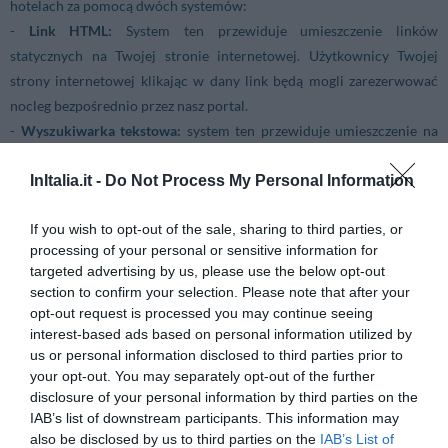
hotelach za pomocą dwóch systemów:
-
Link HTML:
System ten przewiduje umieszczenie linków
statycznych na Twojej stronie internetowej. Użytkownicy Twojej
strony internetowej klikając w dany link będą mogli zarezerwować
nocleg bezpośrednio przez nasz portal.
-
Wyszukiwarka tekstowa:
system ten przewiduje umieszczenie na
Twojej stronie internetowej wyszukiwarki tekstowej, w której
InItalia.it -
Do Not Process My Personal Information
użytkownicy wpisując nazwę miejscowości i datę pobytu (lub tylko
nazwę miejscowości) zostaną bezpośrednio przekierowani na stronę
If you wish to opt-out of the sale, sharing to third parties, or
InItalia, gdzie będą mogli się zapoznać z listą dostępnych hoteli w
processing of your personal or sensitive information for
wybranej miejscowości.
targeted advertising by us, please use the below opt-out
section to confirm your selection. Please note that after your
W obydwóch przypadkach wszystkie rezerwacje pochodzące z Twojej
opt-out request is processed you may continue seeing
strony internetowej będą rozpoznawane po numerze
interest-based ads based on personal information utilized by
us or personal information disclosed to third parties prior to
identyfikacyjnym.
your opt-out. You may separately opt-out of the further
disclosure of your personal information by third parties on the
W każdej chwili będziesz mógł sprawdzić ilość dokonanych
IAB’s list of downstream participants. This information may
rezerwacji logując się na stronie naszego portalu i zapoznając się ze
also be disclosed by us to third parties on the
IAB’s List of