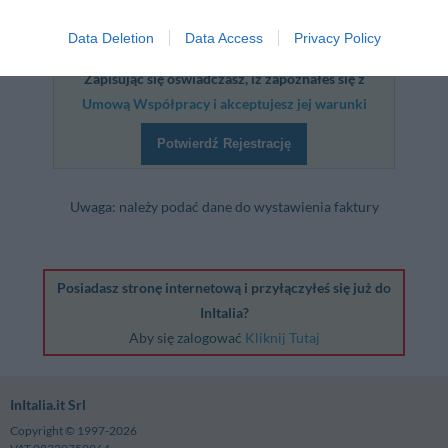
Ilość wizyt na
Data Deletion
Data Access
Privacy Policy
stronie w miesiącu:
Zapisując się oświadczasz, iż zapoznałeś się z
Umową Współpracy i akceptujesz jej warunki
Potwierdź Rejestrację
Uwaga: należy podać dane do wystawienia faktury
Posiadasz stronę internetową i przyłączyłeś się już do
InItalia?
Aby się zalogować
Kliknij Tutaj
InItalia.it Srl
Copyright © 1997-2026