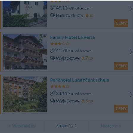
48.13 km
od centrum
Bardzo dobry
8
/10
CENY
Family Hotel La Perla
41.78 km
od centrum
Wyjątkowy
9.7
/10
CENY
Parkhotel Luna Mondschein
38.11 km
od centrum
Wyjątkowy
9.5
/10
CENY
Strona 1 z 1
Wcześniejszy
Następna