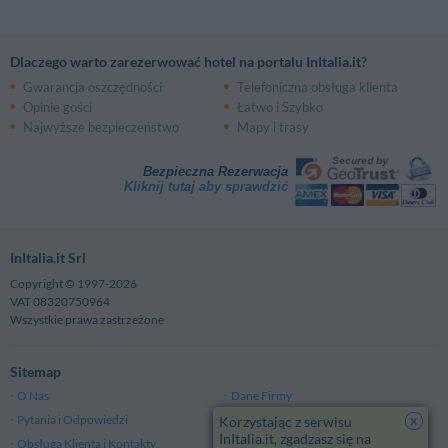
Dlaczego warto zarezerwować hotel na portalu InItalia.it?
Gwarancja oszczędności
Telefoniczna obsługa klienta
Opinie gości
Łatwo i Szybko
Najwyższe bezpieczeństwo
Mapy i trasy
Bezpieczna Rezerwacja
Kliknij tutaj aby sprawdzić
InItalia.it Srl
Copyright © 1997-2026
VAT 08320750964
Wszystkie prawa zastrzeżone
Sitemap
O Nas
Dane Firmy
x
Pytania i Odpowiedzi
Polityka Prywatności
Korzystając z serwisu
InItalia.it, zgadzasz się na
Obsługa Klienta i Kontakty
Ogólne Warunki Handlowe