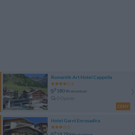
Romantik Art Hotel Cappella
180 m
od centrum
0 Opinie
CENY
Hotel Garnì Enrosadira
19.79 km
od centrum