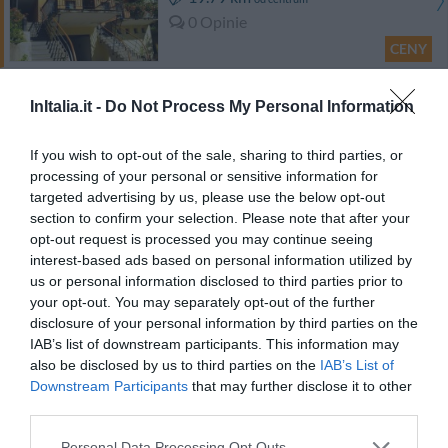
0 Opinie
CENY
Abinea Dolomiti Romantic SPA Hotel
InItalia.it -
Do Not Process My Personal Information
21.70 km
od centrum
If you wish to opt-out of the sale, sharing to third parties, or
0 Opinie
processing of your personal or sensitive information for
CENY
targeted advertising by us, please use the below opt-out
section to confirm your selection. Please note that after your
opt-out request is processed you may continue seeing
Więcej Propozycji
interest-based ads based on personal information utilized by
us or personal information disclosed to third parties prior to
Gasthof Zur Sonne
your opt-out. You may separately opt-out of the further
disclosure of your personal information by third parties on the
IAB’s list of downstream participants. This information may
32.19 km
od centrum
also be disclosed by us to third parties on the
IAB’s List of
Znakomity
9.3
/10
Downstream Participants
that may further disclose it to other
CENY
third parties.
Hotel Villa Groff
Personal Data Processing Opt Outs