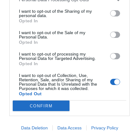
I want to opt-out of the Sharing of my
47.60 km
od centrum
personal data.
Wyjątkowy
9.8
Opted In
/10
CENY
I want to opt-out of the Sale of my
Personal Data.
Opted In
Alphotel Stocker
I want to opt-out of processing my
41.54 km
Personal Data for Targeted Advertising.
od centrum
Opted In
0 Opinie
CENY
I want to opt-out of Collection, Use,
Retention, Sale, and/or Sharing of my
Personal Data that Is Unrelated with the
Hotel Elefant
Purposes for which it was collected.
Opted Out
48.03 km
od centrum
CONFIRM
Fantastyczny
8.5
/10
CENY
Data Deletion
Data Access
Privacy Policy
Hotel Tyrol