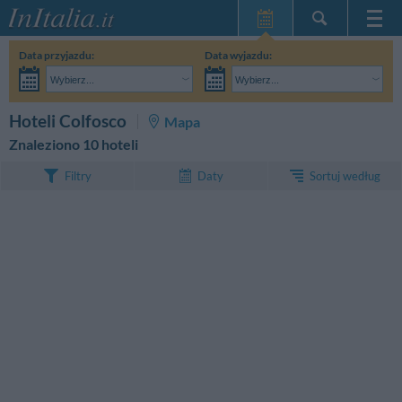
Strona główna
Data przyjazdu:
Data wyjazdu:
Moje Rezerwacje
Wybierz...
Wybierz...
InItalia Klub
Dorośli:
Nie znam jeszcze dokładnej daty pobytu
Dzieci:
SZUKAJ
Hoteli Colfosco
Mapa
Język
Znaleziono 10 hoteli
Sortuj według
Filtry
Daty