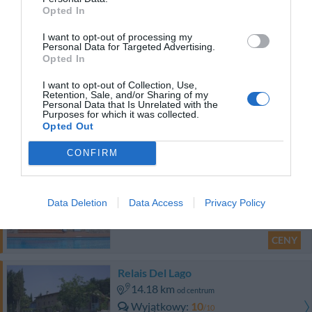
1.12 km
od centrum
Opted In
Bardzo dobry
8.2
/10
I want to opt-out of processing my
CENY
Personal Data for Targeted Advertising.
Opted In
Hotel Arnolfo e Aqua Laetitia Spa & Beauty
I want to opt-out of Collection, Use,
Retention, Sale, and/or Sharing of my
530 m
Personal Data that Is Unrelated with the
od centrum
Purposes for which it was collected.
Bardzo dobry
8.4
/10
Opted Out
CENY
CONFIRM
I Sette Borghi
4.33 km
od centrum
Data Deletion
Data Access
Privacy Policy
Wyjątkowy
10
/10
CENY
Relais Del Lago
14.18 km
od centrum
Wyjątkowy
10
/10