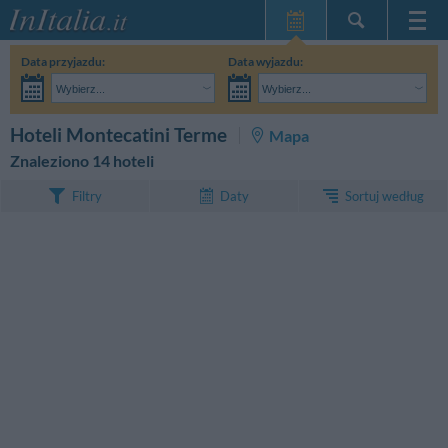
Strona główna
Data przyjazdu:
Data wyjazdu:
Moje Rezerwacje
Wybierz...
Wybierz...
InItalia Klub
Dorośli:
Nie znam jeszcze dokładnej daty pobytu
Dzieci:
SZUKAJ
Hoteli Montecatini Terme
Mapa
Język
Znaleziono 14 hoteli
Sortuj według
Filtry
Daty