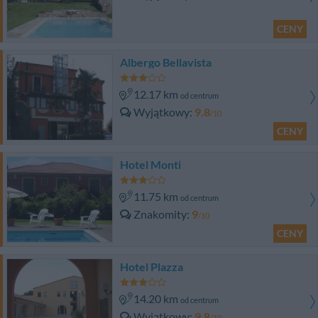
CENY
Albergo Bellavista
12.17 km
od centrum
Wyjątkowy
9.8
/10
CENY
Hotel Monti
11.75 km
od centrum
Znakomity
9
/10
CENY
Hotel Plazza
14.20 km
od centrum
Wyjątkowy
9.8
/10