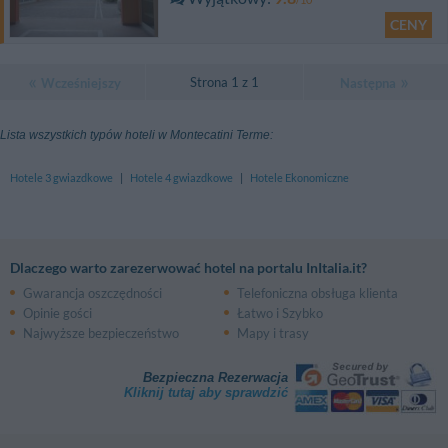
CENY
Strona 1 z 1
Wcześniejszy
Następna
Lista wszystkich typów hoteli w Montecatini Terme:
Hotele 3 gwiazdkowe
|
Hotele 4 gwiazdkowe
|
Hotele Ekonomiczne
Dlaczego warto zarezerwować hotel na portalu InItalia.it?
Gwarancja oszczędności
Telefoniczna obsługa klienta
Opinie gości
Łatwo i Szybko
Najwyższe bezpieczeństwo
Mapy i trasy
Bezpieczna Rezerwacja
Kliknij tutaj aby sprawdzić