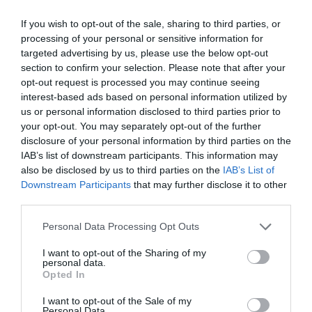
0 Opinie
CENY
If you wish to opt-out of the sale, sharing to third parties, or
processing of your personal or sensitive information for
Ten hotel ma TARIFFE PRIVATE Klubu InItalia!
targeted advertising by us, please use the below opt-out
section to confirm your selection. Please note that after your
Albergo Le Ruote
opt-out request is processed you may continue seeing
interest-based ads based on personal information utilized by
2.22 km
od centrum
us or personal information disclosed to third parties prior to
0 Opinie
your opt-out. You may separately opt-out of the further
CENY
disclosure of your personal information by third parties on the
IAB’s list of downstream participants. This information may
Ten hotel ma TARIFFE PRIVATE Klubu InItalia!
also be disclosed by us to third parties on the
IAB’s List of
Hotel Torretta
Downstream Participants
that may further disclose it to other
third parties.
1.37 km
od centrum
Personal Data Processing Opt Outs
0 Opinie
CENY
I want to opt-out of the Sharing of my
personal data.
Opted In
Hotel San Marco
I want to opt-out of the Sale of my
Personal Data.