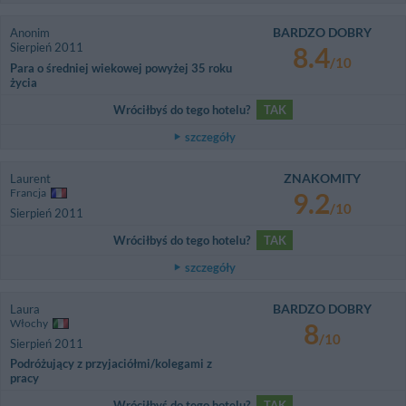
BARDZO DOBRY
Anonim
Sierpień 2011
8.4
/10
Para o średniej wiekowej powyżej 35 roku
życia
Wróciłbyś do tego hotelu?
TAK
szczegóły
ZNAKOMITY
Laurent
Francja
9.2
/10
Sierpień 2011
Wróciłbyś do tego hotelu?
TAK
szczegóły
BARDZO DOBRY
Laura
Włochy
8
/10
Sierpień 2011
Podróżujący z przyjaciółmi/kolegami z
pracy
Wróciłbyś do tego hotelu?
TAK