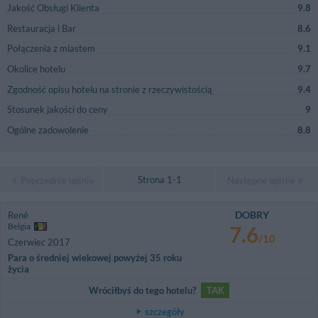
Jakość Obsługi Klienta
9.8
Restauracja i Bar
8.6
Połączenia z miastem
9.1
Okolice hotelu
9.7
Zgodność opisu hotelu na stronie z rzeczywistością
9.4
Stosunek jakości do ceny
9
Ogólne zadowolenie
8.8
Strona 1-1
Poprzednie opinie
Następne opinie
DOBRY
René
Belgia
7.6
/10
Czerwiec 2017
Para o średniej wiekowej powyżej 35 roku
życia
Wróciłbyś do tego hotelu?
TAK
szczegóły