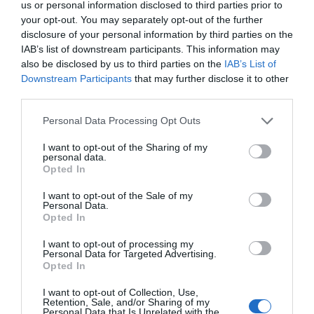
8.6
/10
us or personal information disclosed to third parties prior to
Kwiecień 2012
your opt-out. You may separately opt-out of the further
Para o średniej wiekowej powyżej 35 roku
disclosure of your personal information by third parties on the
życia
IAB’s list of downstream participants. This information may
Wróciłbyś do tego hotelu?
TAK
also be disclosed by us to third parties on the
IAB’s List of
szczegóły
Downstream Participants
that may further disclose it to other
third parties.
PRZYJEMNY
Valentina
Personal Data Processing Opt Outs
Włochy
6.4
/10
Listopad 2011
I want to opt-out of the Sharing of my
Podróżujący z przyjaciółmi/kolegami z
personal data.
pracy
Opted In
La distanza dalla stazione ferroviaria si è rivelata scomoda con valige da
trascinare di sera tardi con la città simideserta.
I want to opt-out of the Sale of my
Personal Data.
Wróciłbyś do tego hotelu?
NIE WIEM
Opted In
szczegóły
I want to opt-out of processing my
Personal Data for Targeted Advertising.
Opted In
ZNAKOMITY
Chiara
Włochy
9.3
/10
I want to opt-out of Collection, Use,
Listopad 2011
Retention, Sale, and/or Sharing of my
Personal Data that Is Unrelated with the
Para o średniej wiekowej powyżej 35 roku