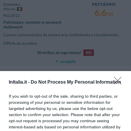
PRZYJEMNY
Domenico
Włochy
6.6
/10
Maj 2012
Podróżujący samotnie w sprawach
służbowych
Camera rumorosissima da motore aria conidizionata o riscaldamento.
Difficile da accedere.
Wróciłbyś do tego hotelu?
NIE
szczegóły
FANTASTYCZNY
Claudio
Włochy
8.6
InItalia.it -
Do Not Process My Personal Information
/10
Maj 2012
Grupa
If you wish to opt-out of the sale, sharing to third parties, or
Wróciłbyś do tego hotelu?
TAK
processing of your personal or sensitive information for
targeted advertising by us, please use the below opt-out
szczegóły
section to confirm your selection. Please note that after your
opt-out request is processed you may continue seeing
FANTASTYCZNY
Gianfranco
interest-based ads based on personal information utilized by
Włochy