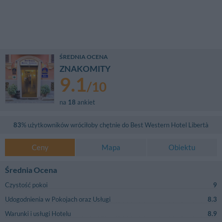
ŚREDNIA OCENA
ZNAKOMITY
9.1
/
10
na
18
ankiet
83
% użytkowników wróciłoby chętnie do
Best Western Hotel Libertà
Ceny
Mapa
Obiektu
Średnia Ocena
Czystość pokoi
9
Udogodnienia w Pokojach oraz Usługi
8.3
Warunki i usługi Hotelu
8.9