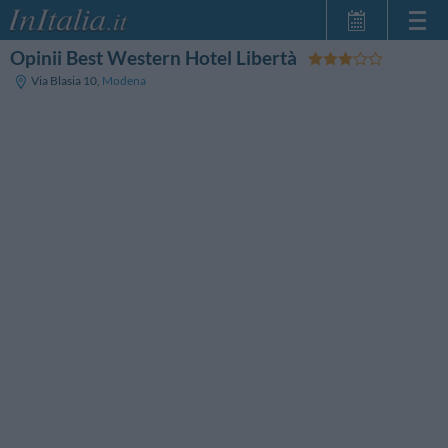
Opinii Best Western Hotel Libertà
Strona główna
Via Blasia 10
,
Modena
Moje Rezerwacje
InItalia Klub
Język