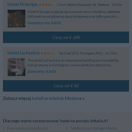
Hotel Principe
Corso Vittorio Emanuele 94
,
Modena
- 0.6 Km
Hotel Principe znajduje się w samym sercu Modeny, zaledwie
200 metrów od głównej stacji kolejowej oraz tylko parę kro...
Fantastyczny 8.6/10
Ceny od € 189
Hotel La Fenice
Via Gatti 3/73
,
Formigine (MO)
- 11.3 Km
The Hotel La Fenice is an impressive building surrounded by
lush greenery in Formigine, conveniently located close...
Znakomity 9.4/10
Ceny od € 56
Zobacz więcej
hoteli w mieście Modena
»
Dlaczego warto zarezerwować hotel na portalu InItalia.it?
Gwarancja oszczędności
Telefoniczna obsługa klienta