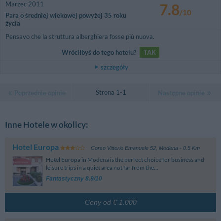
Marzec 2011
7.8
/10
Para o średniej wiekowej powyżej 35 roku
życia
Pensavo che la struttura alberghiera fosse più nuova.
Wróciłbyś do tego hotelu?
TAK
szczegóły
Strona 1-1
Poprzednie opinie
Następne opinie
Inne Hotele w okolicy:
Hotel Europa
Corso Vittorio Emanuele 52
,
Modena
- 0.5 Km
Hotel Europa in Modena is the perfect choice for business and
leisure trips in a quiet area not far from the...
Fantastyczny 8.9/10
Ceny od € 1.000