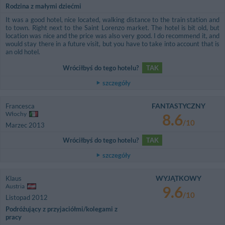
Rodzina z małymi dziećmi
It was a good hotel, nice located, walking distance to the train station and
to town. Right next to the Saint Lorenzo market. The hotel is bit old, but
location was nice and the price was also very good. I do recommend it, and
would stay there in a future visit, but you have to take into account that is
an old hotel.
Wróciłbyś do tego hotelu?
TAK
szczegóły
FANTASTYCZNY
Francesca
Włochy
8.6
/10
Marzec 2013
Wróciłbyś do tego hotelu?
TAK
szczegóły
WYJĄTKOWY
Klaus
Austria
9.6
/10
Listopad 2012
Podróżujący z przyjaciółmi/kolegami z
pracy