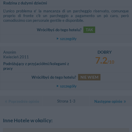
Rodzina z dużymi dziećmi
L'unico problema e' la mancanza di un parcheggio riservato, comunque
proprio di fronte c'è un parcheggio a pagamento un pò caro, però
comodissimo con personale gentile e disponibile.
Wróciłbyś do tego hotelu?
TAK
szczegóły
DOBRY
Anonim
Kwiecień 2011
7.2
/10
Podróżujący z przyjaciółmi/kolegami z
pracy
Wróciłbyś do tego hotelu?
NIE WIEM
szczegóły
Strona 1-3
Poprzednie opinie
Następne opinie
Inne Hotele w okolicy: