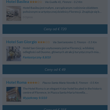
Hotel Basilea
Via Guelfa 41
,
Firenze
- 0.2 Km
Hotel Basilea jest małym, zarządzanym rodzinnie obiektem
położonym w artystycznej dzielnicy Florencji. Znajduje się b...
0 Opinie
Ceny od € 720
Hotel San Giorgio
Via Sant'antonino 3
,
Firenze
- 0.3 Km
Hotel San Giorgio usytuowany jest w Florencji, w bliskiej
odległości od Duomo, głównych atrakcji turystycznych mia...
Fantastyczny 8.8/10
Ceny od € 49
Hotel Roma
Piazza Santa Maria Novella 8
,
Firenze
- 0.5 Km
The Hotel Roma is an elegant 4 star hotel located in the historic
centre of Florence, in Piazza Santa Maria Novella....
Wyjątkowy 9.5/10
Ceny od € 315