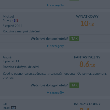
szczegóły
WYJĄTKOWY
Mickael
Francja
10
/10
Sierpień 2011
Rodzina z małymi dziećmi
Wróciłbyś do tego hotelu?
TAK
szczegóły
FANTASTYCZNY
Anonim
Lipiec 2011
8.6
/10
Rodzina z dużymi dziećmi
Удобно расположен,доброжелательный персонал.Остались довольны
отелем.
Wróciłbyś do tego hotelu?
TAK
szczegóły
BARDZO DOBRY
Gil
Izrael