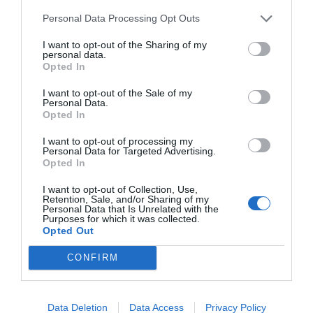
inseguros, a diferencia del resto de la ciudad. El desayuno en el hotel es
muy agradable, por el lugar y por los productos que ofrecen.
Personal Data Processing Opt Outs
Wróciłbyś do tego hotelu?
TAK
I want to opt-out of the Sharing of my
personal data.
szczegóły
Opted In
ZNAKOMITY
Bruno
I want to opt-out of the Sale of my
Personal Data.
Włochy
9.3
Opted In
/10
Czerwiec 2012
Podróżujący samotnie w sprawach
I want to opt-out of processing my
służbowych
Personal Data for Targeted Advertising.
Opted In
Wróciłbyś do tego hotelu?
TAK
szczegóły
I want to opt-out of Collection, Use,
Retention, Sale, and/or Sharing of my
Personal Data that Is Unrelated with the
Purposes for which it was collected.
FANTASTYCZNY
Georg
Opted Out
Austria
8.8
/10
Maj 2012
CONFIRM
Para o średniej wiekowej powyżej 35 roku
życia
Wróciłbyś do tego hotelu?
TAK
Data Deletion
Data Access
Privacy Policy