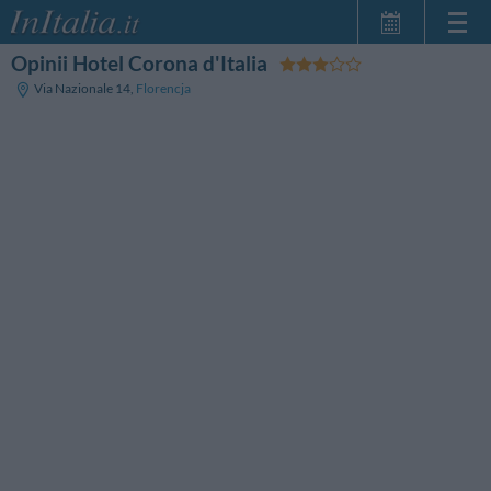
Opinii Hotel Corona d'Italia
Strona główna
Via Nazionale 14
,
Florencja
Moje Rezerwacje
InItalia Klub
Język