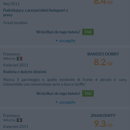
8.4
/10
Maj 2011
Podróżujący z przyjaciółmi/kolegami z
pracy
Great location.
Wróciłbyś do tego hotelu?
TAK
szczegóły
BARDZO DOBRY
Francesco
Włochy
8.2
/10
Kwiecień 2011
Rodzina z dużymi dziećmi
Manca il parcheggio e quello esistente di fronte è piccolo e caro.
Gioverebbe una convenzione seria a bassa tariffa!
Wróciłbyś do tego hotelu?
TAK
szczegóły
ZNAKOMITY
Francesco
Włochy
9.3
/10
Kwiecień 2011