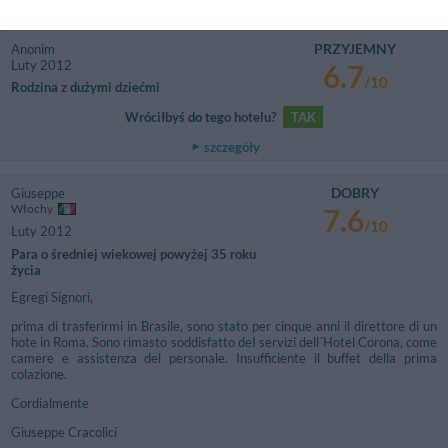
szczegóły
PRZYJEMNY
Anonim
Luty 2012
6.7
/10
Rodzina z dużymi dziećmi
Wróciłbyś do tego hotelu?
TAK
szczegóły
DOBRY
Giuseppe
Włochy
7.6
/10
Luty 2012
Para o średniej wiekowej powyżej 35 roku
życia
Egregi Signori,
prima di trasferirmi in Brasile, sono stato per cinque anni il direttore di un
hote in Roma. Sono rimasto soddisfatto deI servizi dell´Hotel Corona, come
camere e assistenza del personale. Insufficiente il buffet della prima
colazione.
Cordialmente
Giuseppe Cracolici