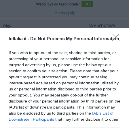
Wróciłbyś do tego hotelu?
TAK
szczegóły
WYJĄTKOWY
Olga
Rosja
9.6
/10
Październik 2012
InItalia.it -
Do Not Process My Personal Information
Podróżujący z przyjaciółmi/kolegami z
pracy
If you wish to opt-out of the sale, sharing to third parties, or
Wróciłbyś do tego hotelu?
TAK
processing of your personal or sensitive information for
targeted advertising by us, please use the below opt-out
szczegóły
section to confirm your selection. Please note that after your
opt-out request is processed you may continue seeing
DOBRY
Libia Denise
interest-based ads based on personal information utilized by
Kolumbia
7
/10
us or personal information disclosed to third parties prior to
Sierpień 2012
your opt-out. You may separately opt-out of the further
Rodzina z dużymi dziećmi
disclosure of your personal information by third parties on the
El acceso a Internet debería estar incluido en las habitaciones y con un
IAB’s list of downstream participants. This information may
mejor ancho de banda. Con cobro, el precio de internet para 9 días es una
opción buena, pero el costo por hora es muy alto, dada la importancia que
also be disclosed by us to third parties on the
IAB’s List of
tiene hoy este servicio en forma permanente, incluso si se está en plan de
Downstream Participants
that may further disclose it to other
turismo. El hotel no está mal, pero pueden mejorarlo y hacerlo más
third parties.
acogedor. Los alrededores en la noche son desagradables, parecen