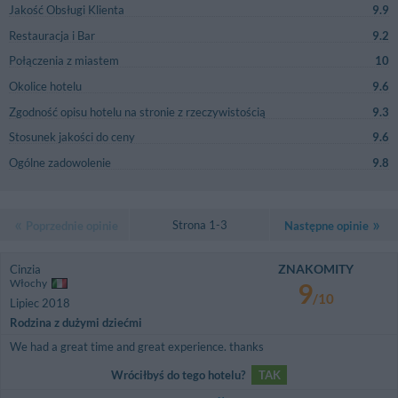
Jakość Obsługi Klienta
9.9
Restauracja i Bar
9.2
Połączenia z miastem
10
Okolice hotelu
9.6
Zgodność opisu hotelu na stronie z rzeczywistością
9.3
Stosunek jakości do ceny
9.6
Ogólne zadowolenie
9.8
Strona 1-3
Poprzednie opinie
Następne opinie
ZNAKOMITY
Cinzia
Włochy
9
/10
Lipiec 2018
Rodzina z dużymi dziećmi
We had a great time and great experience. thanks
Wróciłbyś do tego hotelu?
TAK