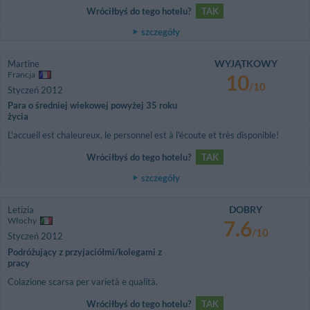
Wróciłbyś do tego hotelu?
TAK
szczegóły
WYJĄTKOWY
Martine
Francja
10
/10
Styczeń 2012
Para o średniej wiekowej powyżej 35 roku
życia
L'accueil est chaleureux, le personnel est à l'écoute et très disponible!
Wróciłbyś do tego hotelu?
TAK
szczegóły
DOBRY
Letizia
Włochy
7.6
/10
Styczeń 2012
Podróżujący z przyjaciółmi/kolegami z
pracy
Colazione scarsa per varietà e qualità.
Wróciłbyś do tego hotelu?
TAK