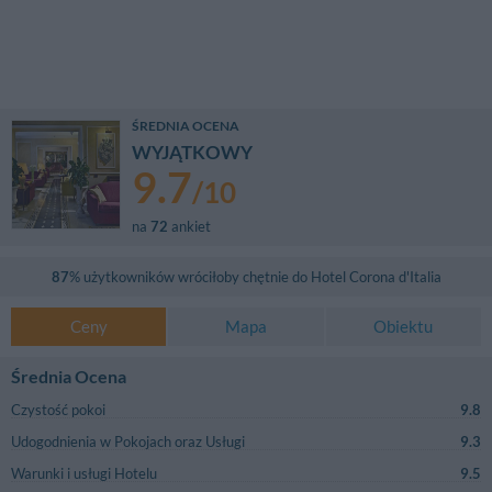
ŚREDNIA OCENA
WYJĄTKOWY
9.7
/
10
na
72
ankiet
87
% użytkowników wróciłoby chętnie do
Hotel Corona d'Italia
Ceny
Mapa
Obiektu
Średnia Ocena
Czystość pokoi
9.8
Udogodnienia w Pokojach oraz Usługi
9.3
Warunki i usługi Hotelu
9.5