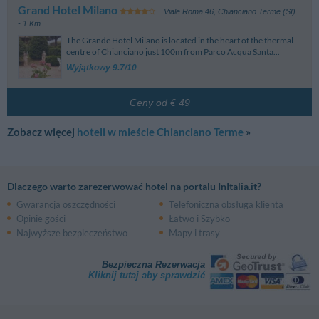
Grand Hotel Milano
Viale Roma 46
,
Chianciano Terme (SI)
- 1 Km
The Grande Hotel Milano is located in the heart of the thermal
centre of Chianciano just 100m from Parco Acqua Santa...
Wyjątkowy 9.7/10
Ceny od € 49
Zobacz więcej
hoteli w mieście Chianciano Terme
»
Dlaczego warto zarezerwować hotel na portalu InItalia.it?
Gwarancja oszczędności
Telefoniczna obsługa klienta
Opinie gości
Łatwo i Szybko
Najwyższe bezpieczeństwo
Mapy i trasy
Bezpieczna Rezerwacja
Kliknij tutaj aby sprawdzić