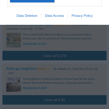
Inne Hotele w okolicy:
Data Deletion
Data Access
Privacy Policy
Grand Hotel Admiral Palace
Via Umbria 12
,
Chianciano Terme (SI)
- 0.7 Km
The Grand Hotel Admiral Palace is an exclusive hotel in
Chianciano Terme, perfect for those looking to spend a...
Znakomity 9.2/10
Ceny od € 179
Albergo Angiolino
Via Sabatini 43
,
Chianciano Terme (SI)
- 1 Km
The Angiolino Hotel is located in Chianciano Terme, just a
stone’s throw from the main spas, enjoying a quiet and f...
Wyjątkowy 9.8/10
Ceny od € 55