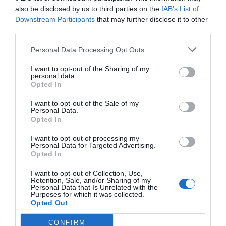
also be disclosed by us to third parties on the
IAB’s List of
WYJĄTKOWY
Paolo Roberto
Downstream Participants
that may further disclose it to other
Włochy
10
third parties.
/10
Październik 2018
Para o średniej wiekowej powyżej 35 roku
Personal Data Processing Opt Outs
życia
I want to opt-out of the Sharing of my
Mi sono trovato molto bene.E' stata la prima volta all' Hotel Perugina
personal data.
Opted In
Wróciłbyś do tego hotelu?
TAK
szczegóły
I want to opt-out of the Sale of my
Personal Data.
Opted In
ZNAKOMITY
Giuseppe
Włochy
9.2
I want to opt-out of processing my
/10
Lipiec 2012
Personal Data for Targeted Advertising.
Opted In
Para o średniej wiekowej powyżej 35 roku
życia
I want to opt-out of Collection, Use,
Wróciłbyś do tego hotelu?
TAK
Retention, Sale, and/or Sharing of my
Personal Data that Is Unrelated with the
Purposes for which it was collected.
szczegóły
Opted Out
Strona 1-1
Poprzednie opinie
Następne opinie
CONFIRM