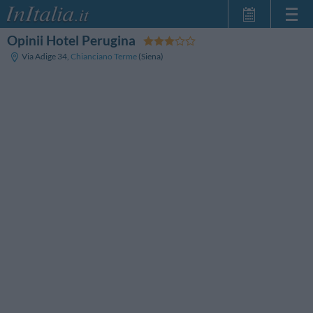
Opinii Hotel Perugina
Strona główna
Via Adige 34
,
Chianciano Terme
(Siena)
Moje Rezerwacje
InItalia Klub
Język