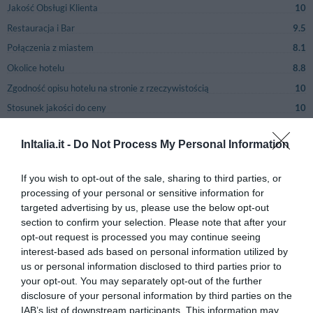
Jakość Obsługi Klienta
10
Restauracja i Bar
9.5
Połączenia z miastem
8.1
Okolice hotelu
8.8
Zgodność opisu hotelu na stronie z rzeczywistością
10
Stosunek jakości do ceny
10
Ogólne zadowolenie
10
InItalia.it -
Do Not Process My Personal Information
Strona 1-1
Poprzednie opinie
Następne opinie
If you wish to opt-out of the sale, sharing to third parties, or
processing of your personal or sensitive information for
targeted advertising by us, please use the below opt-out
DOBRY
Federico
section to confirm your selection. Please note that after your
Włochy
7.4
/10
opt-out request is processed you may continue seeing
Listopad 2018
interest-based ads based on personal information utilized by
Para o średniej wiekowej poniżej 35 roku
życia
us or personal information disclosed to third parties prior to
your opt-out. You may separately opt-out of the further
Wróciłbyś do tego hotelu?
TAK
disclosure of your personal information by third parties on the
szczegóły
IAB’s list of downstream participants. This information may