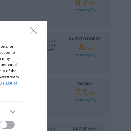
8.7
/10
szczegóły
BARDZO DOBRY
. Molto apprezzato il parcheggio
8
ella in servizio al nostro arrivo e
sonal or
/10
"delucitato" sulla storia del palio,
ection to
szczegóły
ou may
 personal
out of the
 downstream
B’s List of
DOBRY
7.1
/10
szczegóły
PRZYJEMNY
llés dans cet hôtel puisque il y a