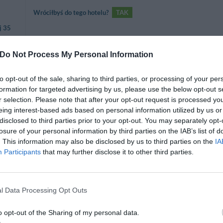
Wróciłbyś do tego hotelu?
TAK
j 35
Do Not Process My Personal Information
Hotel molto carino, buona e comoda posizione per visitare Siena
privato e soprattutto complimenti alle due ragazze alla reception (qu
to opt-out of the sale, sharing to third parties, or processing of your per
l'altra del turno serale): molto gentili,simpatiche, cordiali. Ci hanno 
formation for targeted advertising by us, please use the below opt-out s
delle loro tradizioni e ci hanno spiegato la storia della loro città.
r selection. Please note that after your opt-out request is processed y
j 35
Wróciłbyś do tego hotelu?
TAK
eing interest-based ads based on personal information utilized by us or
disclosed to third parties prior to your opt-out. You may separately opt-
losure of your personal information by third parties on the IAB’s list of
. This information may also be disclosed by us to third parties on the
IA
Participants
that may further disclose it to other third parties.
Wróciłbyś do tego hotelu?
NIE WIEM
j 35
l Data Processing Opt Outs
o opt-out of the Sharing of my personal data.
Nous avons eu froid car le chauffage ne fonctionnait pas. On est a