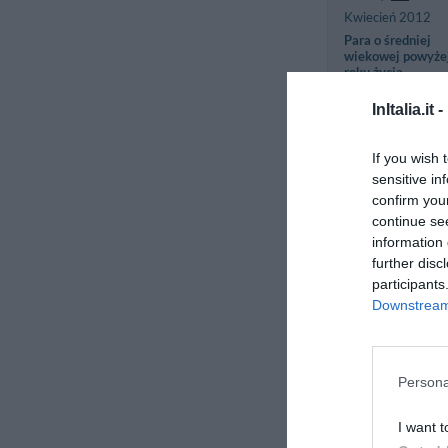
Kwiecień 2012
Para o średniej
wiekowej powyże
roku życia
InItalia.it -
Domenico
Włochy
If you wish 
Marzec 2012
sensitive in
Para o średniej
confirm you
wiekowej powyże
continue se
roku życia
information 
further disc
participants
Mario
Włochy
Downstream 
Luty 2012
Para o średniej
wiekowej powyże
roku życia
Persona
I want t
Sara