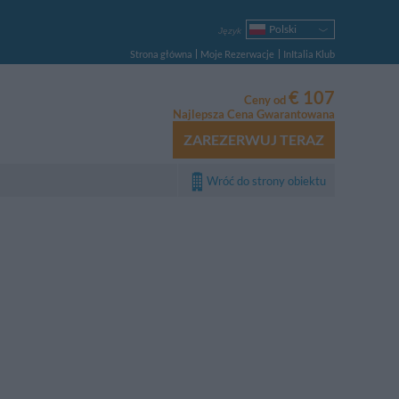
Polski
Język
Italiano
Strona główna
Moje Rezerwacje
InItalia Klub
English
Français
€ 107
Ceny od
Deutsch
Najlepsza Cena Gwarantowana
Español
ZAREZERWUJ TERAZ
Русский
Português
Wróć do strony obiektu