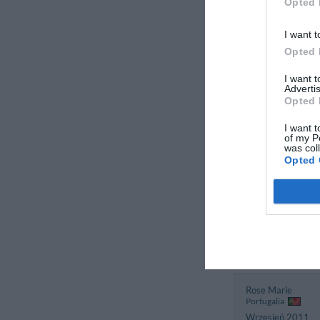
Opted 
Szwajcaria
Październik 2011
I want t
Rodzina z małymi
dziećmi
Opted 
I want 
Advertis
Opted 
Miriam
Włochy
I want t
Październik 2011
of my P
was col
Podróżujący samo
Opted 
w sprawach służ
Simone
Włochy
Październik 2011
Rose Marie
Portugalia
Wrzesień 2011