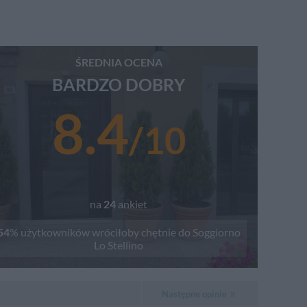
ŚREDNIA OCENA
BARDZO DOBRY
8.4
/
10
na
24
ankiet
54
% użytkowników wróciłoby chętnie do
Soggiorno
Lo Stellino
Następne opinie