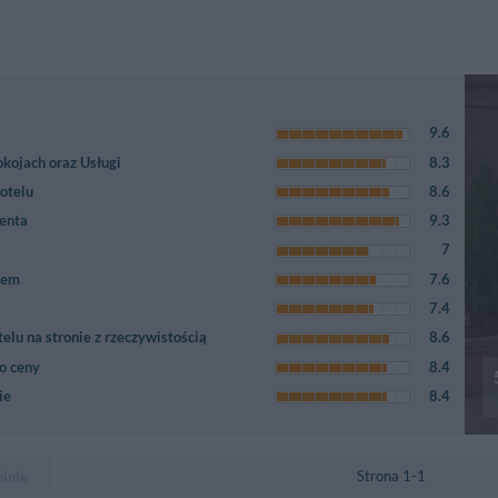
9.6
kojach oraz Usługi
8.3
otelu
8.6
ienta
9.3
7
tem
7.6
7.4
elu na stronie z rzeczywistością
8.6
o ceny
8.4
ie
8.4
Strona 1-1
pinie