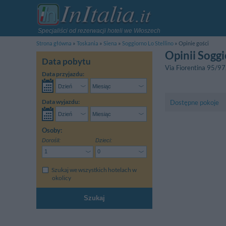
Specjaliści od rezerwacji hoteli we Włoszech
Strona główna
Toskania
Siena
Soggiorno Lo Stellino
Opinie gości
Opinii Soggi
Data pobytu
Via Fiorentina 95/97
Data przyjazdu:
Data wyjazdu:
Dostępne pokoje
Osoby:
Dorośli:
Dzieci:
Szukaj we wszystkich hotelach w
okolicy
Szukaj