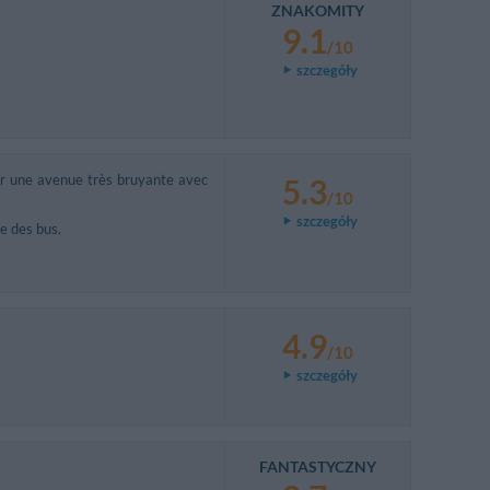
ZNAKOMITY
9.1
/10
szczegóły
sur une avenue très bruyante avec
5.3
/10
szczegóły
re des bus.
4.9
/10
szczegóły
FANTASTYCZNY