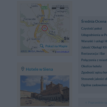
Średnia Ocena
Czystość pokoi
Udogodnienia w Po
Warunki i usługi H
Pokaż na Mapie
Jakość Obsługi Kl
Restauracja i Bar
Połączenia z mias
Okolice hotelu
Hotele w Siena
Zgodność opisu hot
Stosunek jakości d
Ogólne zadowolen
Poprzednie o