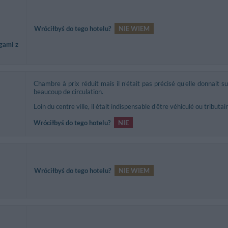
Wróciłbyś do tego hotelu?
NIE WIEM
gami z
Chambre à prix réduit mais il n'était pas précisé qu'elle donnait 
beaucoup de circulation.
Loin du centre ville, il était indispensable d'être véhiculé ou tributai
Wróciłbyś do tego hotelu?
NIE
Wróciłbyś do tego hotelu?
NIE WIEM