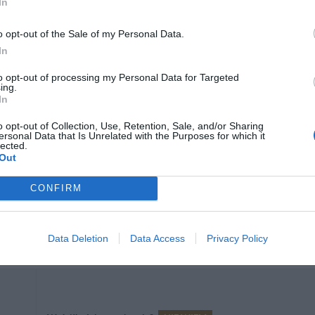
In
avait la possibilité de se servir d'une cuisine, important pour no
repas de mon fils de un an. Mais l'utiliser c'était pas possible
pitoyable! Alors que c'est tellement facile d'offrir un bon petit
o opt-out of the Sale of my Personal Data.
l'arrivée ! Conclusion l'hôtel a envie de faire de l'argent, mais il n'aim
In
Wróciłbyś do tego hotelu?
NIE
to opt-out of processing my Personal Data for Targeted
ing.
In
o opt-out of Collection, Use, Retention, Sale, and/or Sharing
Wróciłbyś do tego hotelu?
TAK
ersonal Data that Is Unrelated with the Purposes for which it
lected.
tnie
Out
bowych
CONFIRM
Wróciłbyś do tego hotelu?
NIE WIEM
Data Deletion
Data Access
Privacy Policy