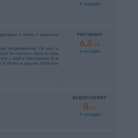
szczegóły
PRZYJEMNY
ggiungere il centro è necessario
6.8
/10
ché frequentemente. Gli orari si
szczegóły
ta! Se si arriva a Siena in treno
ché a piedi è faticosissimo (è in
de è stretto e passano tantissime
BARDZO DOBRY
8
/10
szczegóły