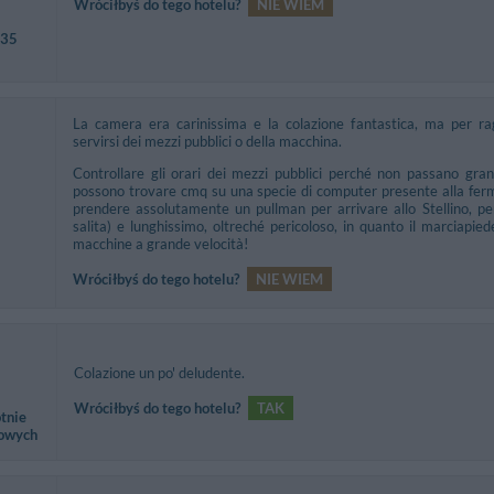
Wróciłbyś do tego hotelu?
NIE WIEM
 35
La camera era carinissima e la colazione fantastica, ma per ra
servirsi dei mezzi pubblici o della macchina.
Controllare gli orari dei mezzi pubblici perché non passano gran
possono trovare cmq su una specie di computer presente alla ferma
prendere assolutamente un pullman per arrivare allo Stellino, per
salita) e lunghissimo, oltreché pericoloso, in quanto il marciapie
macchine a grande velocità!
Wróciłbyś do tego hotelu?
NIE WIEM
Colazione un po' deludente.
Wróciłbyś do tego hotelu?
TAK
tnie
bowych