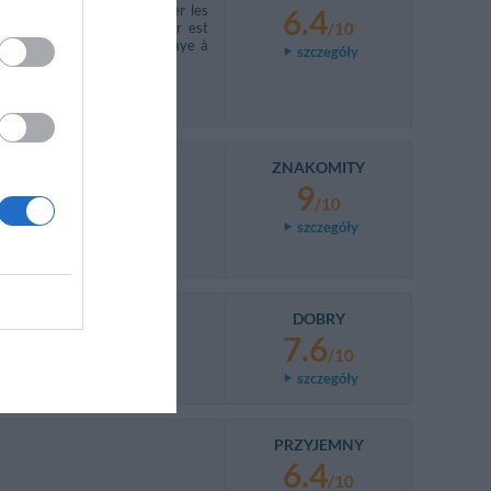
us puisque je devais préparer les
6.4
 d'avance! Le petit déjeuner est
/10
 déjeuner. Depuis quand on paye à
szczegóły
e pas faire plaisir le client.
ZNAKOMITY
9
/10
szczegóły
DOBRY
7.6
/10
szczegóły
PRZYJEMNY
6.4
/10