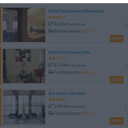
Hotel Residence Miramonti
3.62 km
od centrum
Bardzo dobry
8.1
/10
CENY
Hotel Montevecchio
2.71 km
od centrum
Fantastyczny
8.8
/10
CENY
Art Hotel Olympic
3.94 km
od centrum
Fantastyczny
8.7
/10
CENY