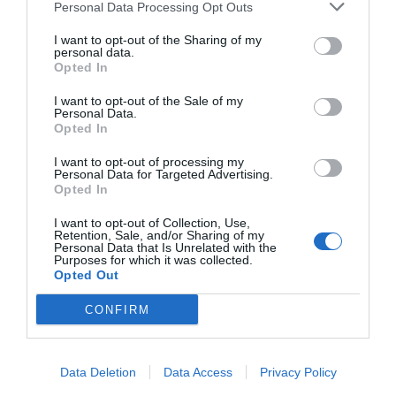
CENY
Personal Data Processing Opt Outs
I want to opt-out of the Sharing of my
Hotel Napoleon
personal data.
Opted In
2.17 km
od centrum
I want to opt-out of the Sale of my
Dobry
7.8
/10
Personal Data.
Opted In
CENY
I want to opt-out of processing my
Hotel Royal Torino
Personal Data for Targeted Advertising.
Opted In
4.10 km
od centrum
I want to opt-out of Collection, Use,
Retention, Sale, and/or Sharing of my
Bardzo dobry
8.4
/10
Personal Data that Is Unrelated with the
Purposes for which it was collected.
CENY
Opted Out
Hotel Continental
CONFIRM
3.96 km
od centrum
Fantastyczny
8.7
/10
Data Deletion
Data Access
Privacy Policy
CENY