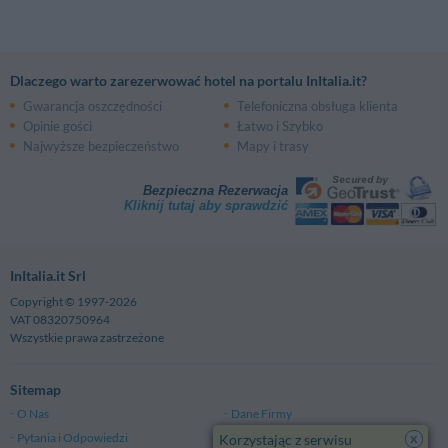
Dlaczego warto zarezerwować hotel na portalu InItalia.it?
Gwarancja oszczędności
Telefoniczna obsługa klienta
Opinie gości
Łatwo i Szybko
Najwyższe bezpieczeństwo
Mapy i trasy
Bezpieczna Rezerwacja
Kliknij tutaj aby sprawdzić
InItalia.it Srl
Copyright © 1997-2026
VAT 08320750964
Wszystkie prawa zastrzeżone
Sitemap
O Nas
Dane Firmy
x
Pytania i Odpowiedzi
Polityka Prywatności
Korzystając z serwisu