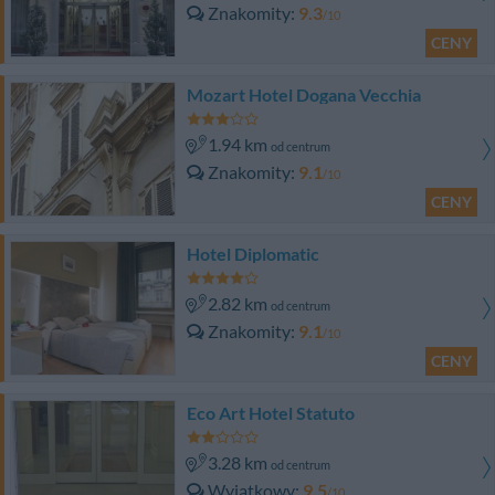
Znakomity
9.3
/10
CENY
Mozart Hotel Dogana Vecchia
1.94 km
od centrum
Znakomity
9.1
/10
CENY
Hotel Diplomatic
2.82 km
od centrum
Znakomity
9.1
/10
CENY
Eco Art Hotel Statuto
3.28 km
od centrum
Wyjątkowy
9.5
/10