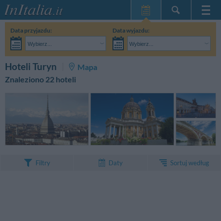
Strona główna
Data przyjazdu:
Data wyjazdu:
Moje Rezerwacje
Wybierz...
Wybierz...
InItalia Klub
Dorośli:
Nie znam jeszcze dokładnej daty pobytu
Dzieci:
SZUKAJ
Hoteli Turyn
Mapa
Język
Znaleziono 22 hoteli
Sortuj według
Filtry
Daty