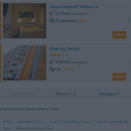
Appartamenti Valdocco
2.50 km
od centrum
Znakomity
9
/10
CENY
Sharing Torino
5.00 km
od centrum
Ok
5.7
/10
CENY
Strona 1 z 2
Wcześniejszy
Następna
Lista wszystkich typów hoteli w Turyn:
Hotele 2 gwiazdkowe Turyn
|
Hotele 3 gwiazdkowe Turyn
|
Hotele 4 gwiazdkowe
Turyn
|
Hotele Ekonomiczne Turyn