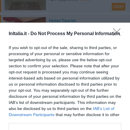
CENY
Hotel Tourist
4.23 km
InItalia.it -
Do Not Process My Personal Information
od centrum
Fantastyczny
8.9
/10
If you wish to opt-out of the sale, sharing to third parties, or
CENY
processing of your personal or sensitive information for
targeted advertising by us, please use the below opt-out
Hotel Adriano
section to confirm your selection. Please note that after your
opt-out request is processed you may continue seeing
4.86 km
od centrum
interest-based ads based on personal information utilized by
Znakomity
9
/10
us or personal information disclosed to third parties prior to
CENY
your opt-out. You may separately opt-out of the further
disclosure of your personal information by third parties on the
IAB’s list of downstream participants. This information may
Hotel Antico Distretto
also be disclosed by us to third parties on the
IAB’s List of
Downstream Participants
that may further disclose it to other
2.50 km
od centrum
third parties.
Fantastyczny
8.9
/10