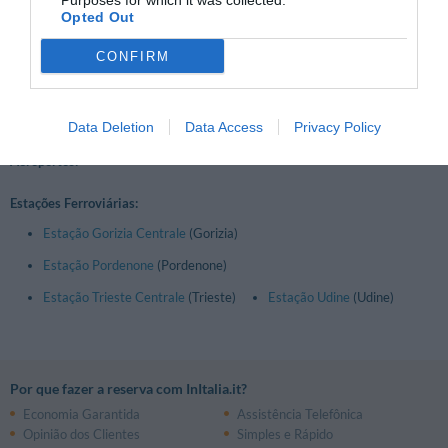
Purposes for which it was collected.
Opted Out
Tarvisio
Udine
CONFIRM
Zonas de Interesse na Região:
Dolomiti
Data Deletion
Data Access
Privacy Policy
Aeroportos:
Estações Ferroviárias:
Estação Gorizia Centrale
(Gorizia)
Estação Pordenone
(Pordenone)
Estação Trieste Centrale
(Trieste)
Estação Udine
(Udine)
Por que fazer a reserva com InItalia.it?
Economia Garantida
Assistência Telefônica
Opinião dos Clientes
Simples e Rápido