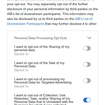
your opt-out. You may separately opt-out of the further
Pordenone
Prata Di Pordenone
disclosure of your personal information by third parties on the
San Vito Al Tagliamento
Spilimbergo
IAB’s list of downstream participants. This information may
also be disclosed by us to third parties on the
IAB’s List of
Downstream Participants
that may further disclose it to other
Principais cidades na província de
Trieste
- Ver os
hotel em
Trieste
third parties.
Duino-Aurisina
Muggia
Personal Data Processing Opt Outs
San Dorligo Della Valle
Trieste
I want to opt-out of the Sharing of my
personal data.
Principais cidades na província de
Udine
- Ver os
hotel em
Opted In
Udine
I want to opt-out of the Sale of my
Arta Terme
Buttrio
Personal Data.
Opted In
Cividale Del Friuli
Codroipo
I want to opt-out of processing my
Forni Di Sopra
Latisana
Personal Data for Targeted Advertising.
Opted In
Lignano Sabbiadoro
Palmanova
I want to opt-out of Collection, Use,
Pontebba
Pradamano
Retention, Sale, and/or Sharing of my
Personal Data that Is Unrelated with the
Rivignano
Sutrio