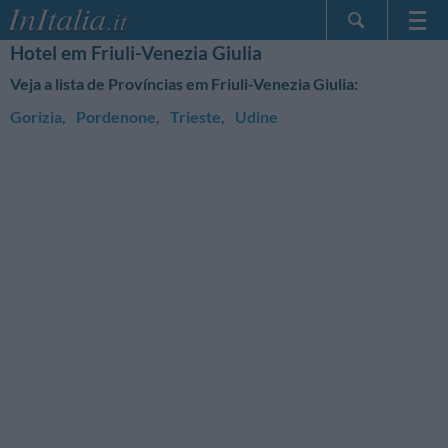
Hotel em Friuli-Venezia Giulia
Home Page
Veja a lista de Províncias em Friuli-Venezia Giulia:
Minhas reservas
Gorizia
,
Pordenone
,
Trieste
,
Udine
InItalia Club
Língua