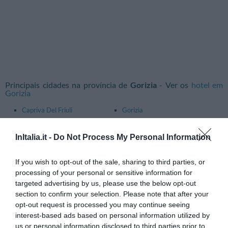
Principais cidades na província de
Gorizia
- Ver os
hotel em
Gorizia
Capriva Del Friuli
Gorizia
Gradisca D'isonzo
Grado
InItalia.it -
Do Not Process My Personal Information
Monfalcone
Ronchi Dei Legionari
If you wish to opt-out of the sale, sharing to third parties, or
Principais cidades na província de
Pordenone
- Ver os
hotel
processing of your personal or sensitive information for
em Pordenone
targeted advertising by us, please use the below opt-out
Aviano
Azzano Decimo
section to confirm your selection. Please note that after your
opt-out request is processed you may continue seeing
Brugnera
Casarsa Della Delizia
interest-based ads based on personal information utilized by
Maniago
Porcia
us or personal information disclosed to third parties prior to