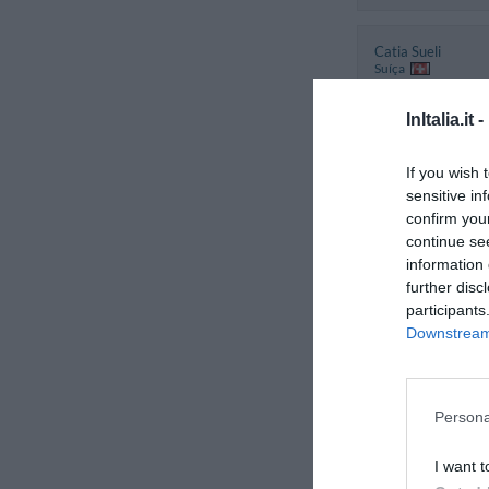
Catia Sueli
Suíça
Abril 2013
Família com filho
InItalia.it -
pequenos
If you wish 
sensitive in
Patrick
confirm you
Suíça
continue se
Outubro 2012
information 
Casal com média 
idade superior a 
further disc
anos
participants
Downstream 
Michel
França
Setembro 2012
Persona
Casal com média 
idade superior a 
I want t
anos