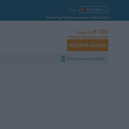
Português
Língua
Italiano
Home Page
Minhas reservas
InItalia Club
English
Français
€ 100
Preços de
Deutsch
Melhor Preço Garantido
Español
RESERVE AGORA
Русский
Polski
Voltar para propriedade