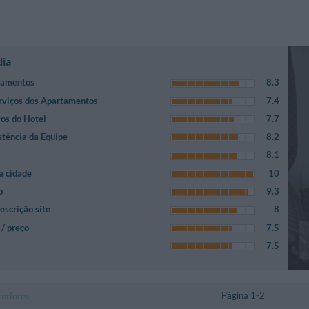
dia
tamentos
8.3
rviços dos Apartamentos
7.4
ços do Hotel
7.7
stência da Equipe
8.2
8.1
a cidade
10
o
9.3
escrição site
8
/ preço
7.5
7.5
Página 1-2
eriores