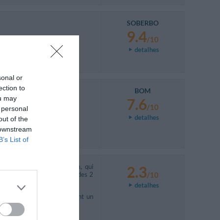
SOBERBO
9.4
/10
detalhes
sonal or
ection to
BOM
ou may
7.6
/10
 personal
detalhes
out of the
 downstream
B’s List of
és dans un réduit de 2m/4m, qui
2.3
hile". Un lit de 1,20 au lieu des 2
/10
detalhes
 sauf, peut-être..., en payant un