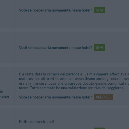
Você se hospedaria novamente nesse hotel?
SIM
s
Você se hospedaria novamente nesse hotel?
SIM
C'è stata data la camera del personale! La mia camera affacciava s
materassi ed altro ed in camera si avvertivano anche gli odori proveni
era alla francese, cosa che ci sarebbe dovuta essere comunicata 
meno. Tutto sommato ho una valutazione positiva del soggiorno.
de
5 anos
Você se hospedaria novamente nesse hotel?
NÃO SEI
Bellissimo week-end!