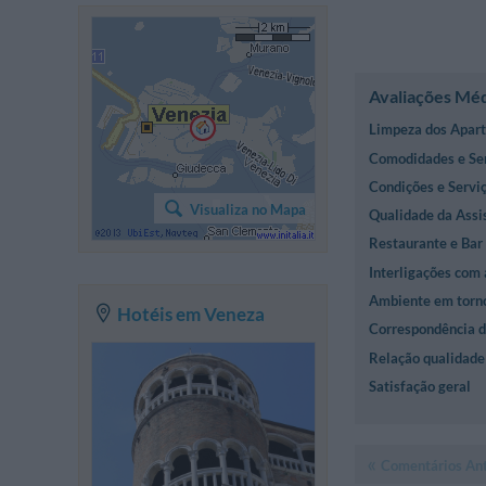
Avaliações Mé
Limpeza dos Apar
Comodidades e Se
Condições e Servi
Visualiza no Mapa
Qualidade da Assi
Restaurante e Bar
Interligações com 
Ambiente em torn
Hotéis em Veneza
Correspondência d
Relação qualidade 
Satisfação geral
Comentários Ant