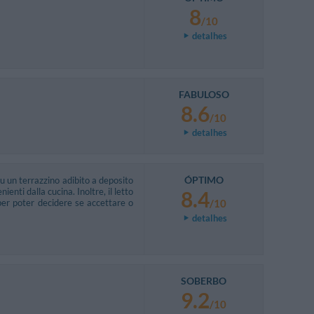
8
/10
detalhes
FABULOSO
8.6
/10
detalhes
ÓPTIMO
u un terrazzino adibito a deposito
enti dalla cucina. Inoltre, il letto
8.4
per poter decidere se accettare o
/10
detalhes
SOBERBO
9.2
/10