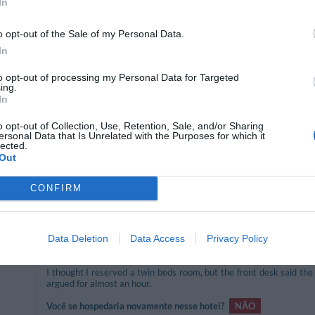
In
Você se hospedaria novamente nesse hotel?
NÃO
o opt-out of the Sale of my Personal Data.
In
Suffisant pour une recherche tardive et le prix souhaité mais la 
to opt-out of processing my Personal Data for Targeted
correspondait pas à mon avis au descriptif: un lit double au lieu de 2
ing.
de 10 m2. La "chambre" étant située au dernier étage de l’hôtel
In
gamme très très différente des autres semble une chambre "joker".
de
35
Você se hospedaria novamente nesse hotel?
SIM
o opt-out of Collection, Use, Retention, Sale, and/or Sharing
ersonal Data that Is Unrelated with the Purposes for which it
lected.
Out
CONFIRM
Você se hospedaria novamente nesse hotel?
SIM
Data Deletion
Data Access
Privacy Policy
I thought I reserved a twin beds room, but the front desk said th
argued for almost an hour.
Você se hospedaria novamente nesse hotel?
NÃO