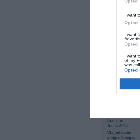
Opted 
I want t
Opted 
Sylvie
França
I want 
Advertis
Setembro 2012
Opted 
Casal com média 
idade superior a 
I want t
anos
of my P
was col
Opted 
Carlina
Estados Unidos
Agosto 2012
Viajante com
amigos/colegas
Anônimo
Junho 2012
Viajante com
amigos/colegas