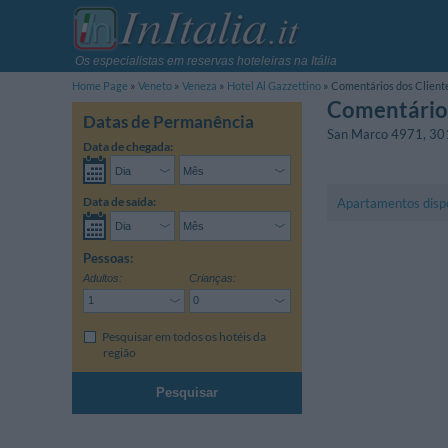
Os especialistas em reservas hoteleiras na Itália
Home Page
Veneto
Veneza
Hotel Al Gazzettino
Comentários dos Client
Comentários
Datas de Permanência
San Marco 4971
,
30
Data de chegada:
Data de saída:
Apartamentos disp
Pessoas:
Adultos:
Crianças:
Pesquisar em todos os hotéis da
região
Pesquisar