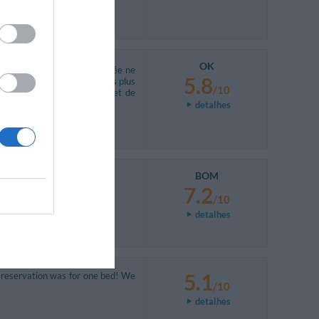
OK
chambre qui nous a été allouée ne
5.8
 lits simples pour environ pas plus
/10
, sans numéro sur la porte et de
detalhes
BOM
7.2
/10
detalhes
5.1
e reservation was for one bed! We
/10
detalhes