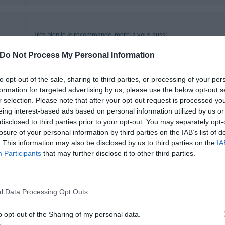
Très bien je le recommande, merci à vous aussi.
Você se hospedaria novamente nesse hotel?
SIM
s
Do Not Process My Personal Information
to opt-out of the sale, sharing to third parties, or processing of your per
formation for targeted advertising by us, please use the below opt-out s
r selection. Please note that after your opt-out request is processed y
eing interest-based ads based on personal information utilized by us or
Você se hospedaria novamente nesse hotel?
SIM
disclosed to third parties prior to your opt-out. You may separately opt-
de
35
losure of your personal information by third parties on the IAB’s list of
. This information may also be disclosed by us to third parties on the
IA
Participants
that may further disclose it to other third parties.
En guise de chambre (hôtel 3 etoiles), nous avons été héberg
portait, sur le plan affiché sur le palier le nom de "spogliatoio masc
lits.
l Data Processing Opt Outs
de
Aucun dialogue constructif avec la réception (responsable absent),
35
supplement et nous n'avons pas accepté.
o opt-out of the Sharing of my personal data.
Mécontentement rageur.