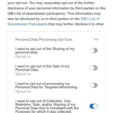
Você se hospedaria novamente nesse hotel?
SIM
your opt-out. You may separately opt-out of the further
detalhes
disclosure of your personal information by third parties on the
IAB’s list of downstream participants. This information may
also be disclosed by us to third parties on the
IAB’s List of
ÓPTIMO
Volha
Bielorússia
8.2
Downstream Participants
that may further disclose it to other
/10
Agosto 2014
third parties.
Você se hospedaria novamente nesse hotel?
NÃO SEI
Personal Data Processing Opt Outs
detalhes
I want to opt-out of the Sharing of my
personal data.
SOBERBO
Violetta
Opted In
Rússia
9.2
/10
Julho 2014
I want to opt-out of the Sale of my
Personal Data.
Família com filhos pequenos
Opted In
Você se hospedaria novamente nesse hotel?
SIM
I want to opt-out of processing my
detalhes
Personal Data for Targeted Advertising.
Opted In
SOBERBO
Anônimo
I want to opt-out of Collection, Use,
Abril 2013
9
Retention, Sale, and/or Sharing of my
/10
Casal com média de idade inferior a 35
Personal Data that Is Unrelated with the
anos
Purposes for which it was collected.