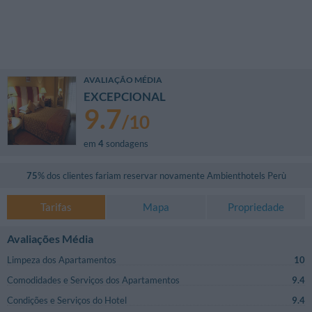
AVALIAÇÃO MÉDIA
EXCEPCIONAL
9.7
/
10
em
4
sondagens
75
% dos clientes fariam reservar novamente
Ambienthotels Perù
Tarifas
Mapa
Propriedade
Avaliações Média
Limpeza dos Apartamentos
10
Comodidades e Serviços dos Apartamentos
9.4
Condições e Serviços do Hotel
9.4