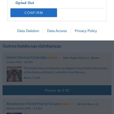
Opted Out
Você se hospedaria novamente nesse hotel?
SIM
CONFIRM
detalhes
Comentários
Comentários
Página 1-1
Anteriores
Sucessivos
Data Deletion
Data Access
Privacy Policy
Outros hotéis nas vizinhanças:
Hotel Vienna Ostenda
Viale Regina Elena 11
,
Marina
Centro (RN)
- 0.5 Km
The Hotel Vienna Ostenda is an elegant 4 star hotel in the centre
of the Marina di Rimini, only 40m from the sea....
Bom 7.1/10
Preços de € 60
Residence Hotel Maria Grazia
Via Don Bosco 11
,
Marina Centro (RN)
- 0.5 Km