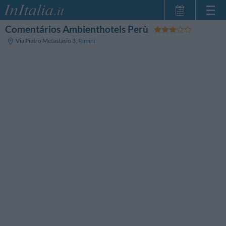
Comentários Ambienthotels Perù
Home Page
Via Pietro Metastasio 3
,
Rimini
Minhas reservas
InItalia Club
Língua