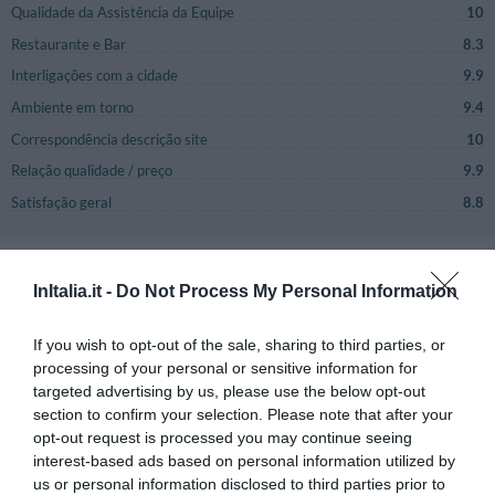
Qualidade da Assistência da Equipe
10
Restaurante e Bar
8.3
Interligações com a cidade
9.9
Ambiente em torno
9.4
Correspondência descrição site
10
Relação qualidade / preço
9.9
Satisfação geral
8.8
Comentários
Comentários
Página 1-1
InItalia.it -
Do Not Process My Personal Information
Anteriores
Sucessivos
SOBERBO
If you wish to opt-out of the sale, sharing to third parties, or
Gian Franco
Itália
9
processing of your personal or sensitive information for
/10
Agosto 2014
targeted advertising by us, please use the below opt-out
Família com filhos adultos
section to confirm your selection. Please note that after your
opt-out request is processed you may continue seeing
Buona la scelta di prodotti biologici e vegetariani ma aumentare l'offerta di
questi prodotti a costi vantaggiosi sarebbe un ottimo risultato.
interest-based ads based on personal information utilized by
us or personal information disclosed to third parties prior to