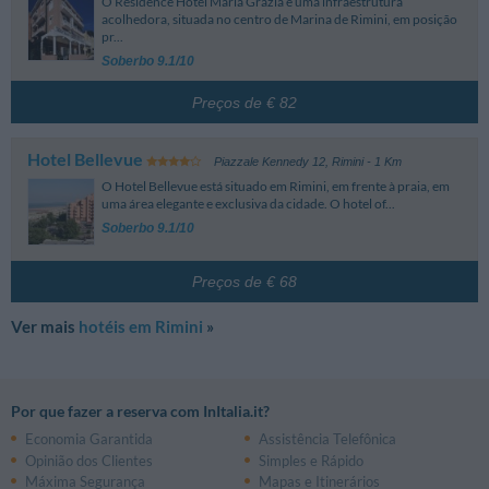
O Residence Hotel Maria Grazia é uma infraestrutura
acolhedora, situada no centro de Marina de Rimini, em posição
pr...
Soberbo 9.1/10
Preços de € 82
Hotel Bellevue
Piazzale Kennedy 12
,
Rimini
- 1 Km
O Hotel Bellevue está situado em Rimini, em frente à praia, em
uma área elegante e exclusiva da cidade. O hotel of...
Soberbo 9.1/10
Preços de € 68
Ver mais
hotéis em Rimini
»
Por que fazer a reserva com InItalia.it?
Economia Garantida
Assistência Telefônica
Opinião dos Clientes
Simples e Rápido
Máxima Segurança
Mapas e Itinerários