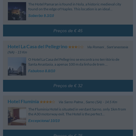
The Hotel Pamaran is found in Nola, a historic medieval city
found on the edge of Naples. This location is an ideal...
Soberbo 9.3/10
Preços de € 45
Hotel La Casa del Pellegrino
Via Romani
,
Sant'anastasia
(NA)
- 13 Km
O Hotel La Casa del Pellegrino se encontra no território de
Santa Anastasia, a apenas 100 m da linha de trem ...
Fabuloso 8.8/10
Preços de € 32
Hotel Fluminia
Via Sarno Palma
,
Sarno (SA)
- 14.5 Km
The Fluminia Hotel is situated in verdant Sarno, only 1km from
the A30 motorway exit. The Hotel is the perfect...
Excepcional 10/10
Preços de € 75