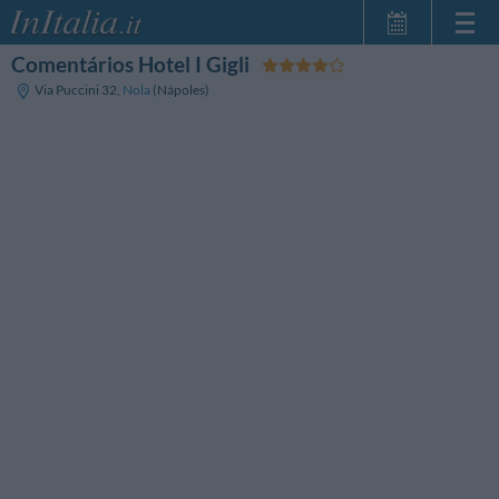
Comentários Hotel I Gigli
Home Page
Via Puccini 32
,
Nola
(Nápoles)
Minhas reservas
InItalia Club
Língua