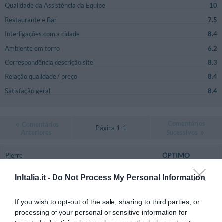
Qualidade da Assistência da Equipe
10
Restaurante e Bar
7.5
Interligações com a cidade
8.4
Ambiente em torno
6.2
Correspondência descrição site
8.3
Relação qualidade / preço
8.4
Satisfação geral
8.4
Comentários
Comentários
Página 1-1
Anteriores
Sucessivos
ÓPTIMO
Pierre
França
8
/10
Agosto 2017
InItalia.it -
Do Not Process My Personal Information
Família com filhos adultos
Você se hospedaria novamente nesse hotel?
SIM
If you wish to opt-out of the sale, sharing to third parties, or
processing of your personal or sensitive information for
detalhes