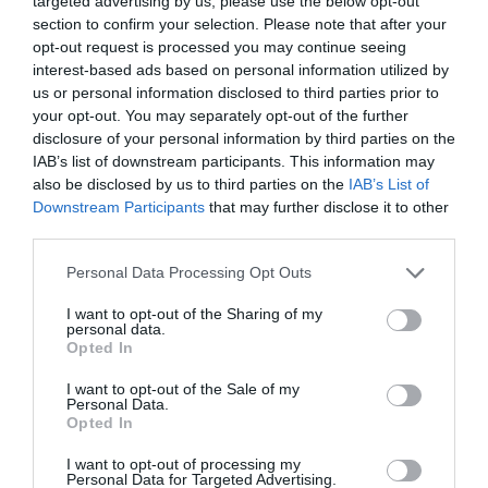
targeted advertising by us, please use the below opt-out
section to confirm your selection. Please note that after your
ÓPTIMO
Tiziano
opt-out request is processed you may continue seeing
Itália
8.4
/10
interest-based ads based on personal information utilized by
Dezembro 2015
us or personal information disclosed to third parties prior to
Viajante Desacompanhado Business
your opt-out. You may separately opt-out of the further
Você se hospedaria novamente nesse hotel?
SIM
disclosure of your personal information by third parties on the
IAB’s list of downstream participants. This information may
detalhes
also be disclosed by us to third parties on the
IAB’s List of
Downstream Participants
that may further disclose it to other
BOM
Vincenzo
third parties.
Itália
7
/10
Junho 2015
Personal Data Processing Opt Outs
Viajante Desacompanhado Business
I want to opt-out of the Sharing of my
Você se hospedaria novamente nesse hotel?
SIM
personal data.
detalhes
Opted In
I want to opt-out of the Sale of my
BOM
Giuseppe
Personal Data.
Itália
7.8
Opted In
/10
Outubro 2011
Viajante Desacompanhado Business
I want to opt-out of processing my
Personal Data for Targeted Advertising.