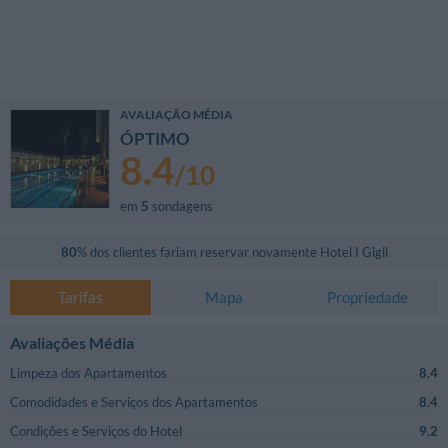
AVALIAÇÃO MÉDIA
ÓPTIMO
8.4
/
10
em
5
sondagens
80
% dos clientes fariam reservar novamente
Hotel I Gigli
Tarifas
Mapa
Propriedade
Avaliações Média
Limpeza dos Apartamentos
8.4
Comodidades e Serviços dos Apartamentos
8.4
Condições e Serviços do Hotel
9.2