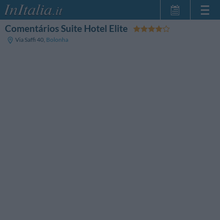
Comentários Suite Hotel Elite
Home Page
Via Saffi 40
,
Bolonha
Minhas reservas
InItalia Club
Língua