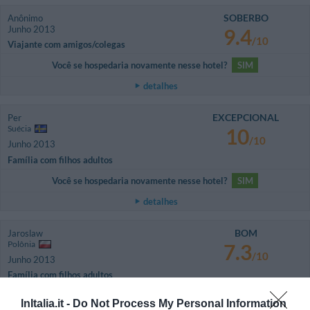
SOBERBO
Anônimo
Junho 2013
9.4
/10
Viajante com amigos/colegas
Você se hospedaria novamente nesse hotel?
SIM
detalhes
EXCEPCIONAL
Per
Suécia
10
/10
Junho 2013
Família com filhos adultos
Você se hospedaria novamente nesse hotel?
SIM
detalhes
BOM
Jaroslaw
Polônia
7.3
/10
Junho 2013
Família com filhos adultos
W pokoju nie można było bezproblemowo pracować z internetem za
InItalia.it -
Do Not Process My Personal Information
pośrednictwem wifi.