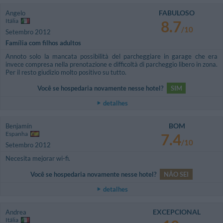
FABULOSO
Angelo
Itália
8.7
/10
Setembro 2012
Família com filhos adultos
Annoto solo la mancata possibilità del parcheggiare in garage che era
invece compresa nella prenotazione e difficoltà di parcheggio libero in zona.
Per il resto giudizio molto positivo su tutto.
Você se hospedaria novamente nesse hotel?
SIM
detalhes
BOM
Benjamín
Espanha
7.4
/10
Setembro 2012
Necesita mejorar wi-fi.
Você se hospedaria novamente nesse hotel?
NÃO SEI
detalhes
EXCEPCIONAL
Andrea
Itália