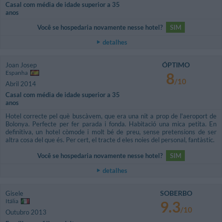
Casal com média de idade superior a 35
anos
Você se hospedaria novamente nesse hotel?
SIM
detalhes
ÓPTIMO
Joan Josep
Espanha
8
/10
Abril 2014
Casal com média de idade superior a 35
anos
Hotel correcte pel què buscàvem, que era una nit a prop de l'aeroport de
Bolonya. Perfecte per fer parada i fonda. Habitació una mica petita. En
definitiva, un hotel còmode i molt bé de preu, sense pretensions de ser
altra cosa del que és. Per cert, el tracte d eles noies del personal, fantàstic.
Você se hospedaria novamente nesse hotel?
SIM
detalhes
SOBERBO
Gisele
Itália
9.3
/10
Outubro 2013