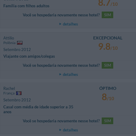
8.7
/10
Família com filhos adultos
Você se hospedaria novamente nesse hotel?
SIM
detalhes
EXCEPCIONAL
Attilio
Polônia
9.8
/10
Setembro 2012
Viajante com amigos/colegas
Você se hospedaria novamente nesse hotel?
SIM
detalhes
ÓPTIMO
Rachel
França
8
/10
Setembro 2012
Casal com média de idade superior a 35
anos
Você se hospedaria novamente nesse hotel?
SIM
detalhes