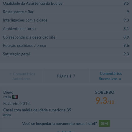
Qualidade da Assistência da Equipe
9.5
Restaurante e Bar
9
Interligações com a cidade
9.3
Ambiente em torno
8.1
Correspondência descrição site
8.9
Relação qualidade / preço
9.6
Satisfação geral
9.3
Comentários
Comentários
Página 1-7
Anteriores
Sucessivos
SOBERBO
Diego
Itália
9.3
/10
Fevereiro 2018
Casal com média de idade superior a 35
anos
Você se hospedaria novamente nesse hotel?
SIM