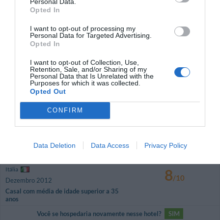
Personal Data.
Família com filhos pequenos
Opted In
Posto auto scarso.
I want to opt-out of processing my
Você se hospedaria novamente nesse hotel?
NÃO SEI
Personal Data for Targeted Advertising.
Opted In
detalhes
I want to opt-out of Collection, Use,
Retention, Sale, and/or Sharing of my
ÓPTIMO
Andrea
Personal Data that Is Unrelated with the
Itália
8
Purposes for which it was collected.
/10
Dezembro 2012
Opted Out
Casal com média de idade superior a 35
anos
CONFIRM
Você se hospedaria novamente nesse hotel?
NÃO SEI
detalhes
Data Deletion
Data Access
Privacy Policy
ÓPTIMO
Andrea
Itália
8
/10
Dezembro 2012
Casal com média de idade superior a 35
anos
Você se hospedaria novamente nesse hotel?
SIM