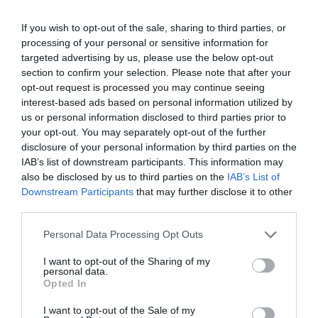
Połączenie tylko w jednym miejscu w pokoju - w innych miejscach
nastepowalo rozłączenie.
If you wish to opt-out of the sale, sharing to third parties, or
processing of your personal or sensitive information for
Nie działała klimatyzacja.
targeted advertising by us, please use the below opt-out
Você se hospedaria novamente nesse hotel?
SIM
section to confirm your selection. Please note that after your
opt-out request is processed you may continue seeing
detalhes
interest-based ads based on personal information utilized by
us or personal information disclosed to third parties prior to
ÓPTIMO
Michał
your opt-out. You may separately opt-out of the further
Polônia
8.2
/10
disclosure of your personal information by third parties on the
Março 2013
IAB’s list of downstream participants. This information may
Viajante com amigos/colegas
also be disclosed by us to third parties on the
IAB’s List of
Very poor quality of internet connection provided by the hotel!!!!
Downstream Participants
that may further disclose it to other
third parties.
Delicious breakfast.
Você se hospedaria novamente nesse hotel?
SIM
Personal Data Processing Opt Outs
detalhes
I want to opt-out of the Sharing of my
personal data.
AGRADÁVEL
Opted In
Clea
Itália
6.8
/10
I want to opt-out of the Sale of my
Março 2013