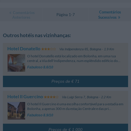
Comentários
Comentários
Página 1-7
Anteriores
Sucessivos
Outros hotéis nas vizinhanças:
Hotel Donatello
Via Indipendenza 65
,
Bologna
- 1.9 Km
O hotel Donatello está localizado em Bolonha, em uma rua
central, a Via dell'Indipendenza, num esplêndido edifício do...
Fabuloso 8.6/10
Preços de € 71
Hotel Il Guercino
Via Luigi Serra 7
,
Bologna
- 2.2 Km
O hotel Il Guercino é uma escolha confortável para a estadia em
Bolonha, a apenas 300 m da estação Centrale e das pri...
Fabuloso 8.9/10
Preços de € 1.000