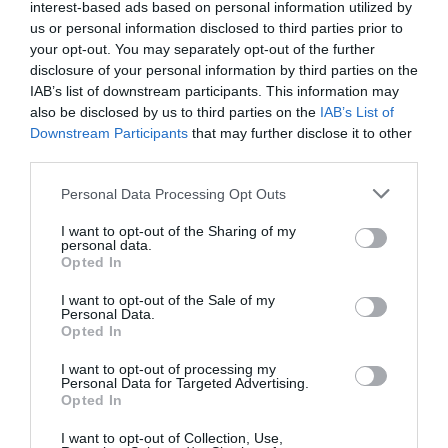
0 Comentários
interest-based ads based on personal information utilized by
us or personal information disclosed to third parties prior to
your opt-out. You may separately opt-out of the further
TARIFAS
disclosure of your personal information by third parties on the
IAB’s list of downstream participants. This information may
B&B CasAnsaldo
also be disclosed by us to third parties on the
IAB’s List of
3.80 km
do centro
Downstream Participants
that may further disclose it to other
0 Comentários
third parties.
Personal Data Processing Opt Outs
TARIFAS
I want to opt-out of the Sharing of my
Hotel La Terra dei Sogni
personal data.
Opted In
5.67 km
do centro
I want to opt-out of the Sale of my
Excepcional
10
Personal Data.
/10
Opted In
TARIFAS
I want to opt-out of processing my
Personal Data for Targeted Advertising.
Casa Vacanze Samira
Opted In
4.11 km
do centro
0 Comentários
I want to opt-out of Collection, Use,