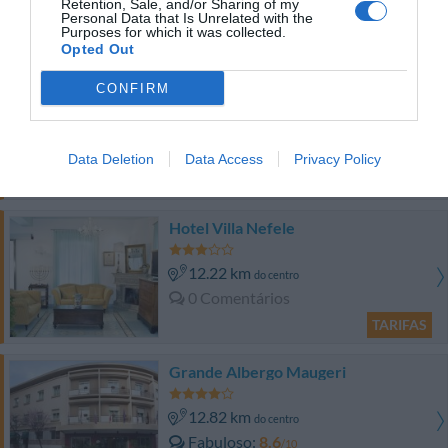
Retention, Sale, and/or Sharing of my
Personal Data that Is Unrelated with the
Purposes for which it was collected.
TARIFAS
Opted Out
Fiumefreddo Hotel
CONFIRM
7.18 km
do centro
0 Comentários
Data Deletion
Data Access
Privacy Policy
TARIFAS
Hotel Villa Nefele
12.22 km
do centro
0 Comentários
TARIFAS
Grande Albergo Maugeri
12.82 km
do centro
Fabuloso
8.6
/10