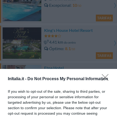
Excepcional
10
/10
TARIFAS
King's House Hotel Resort
4.41 km
do centro
Óptimo
8.1
/10
TARIFAS
Etna Hotel
InItalia.it -
Do Not Process My Personal Information
2.78 km
do centro
Soberbo
9.4
/10
If you wish to opt-out of the sale, sharing to third parties, or
TARIFAS
processing of your personal or sensitive information for
targeted advertising by us, please use the below opt-out
Villa San Leonardo
section to confirm your selection. Please note that after your
4.04 km
do centro
opt-out request is processed you may continue seeing