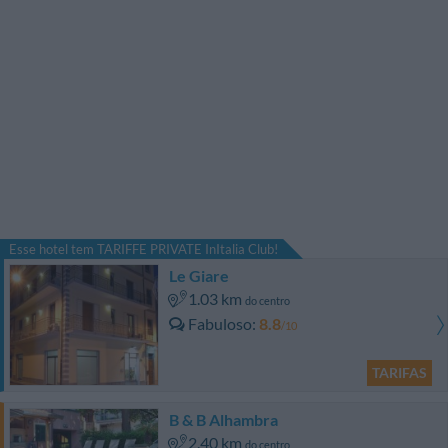
Esse hotel tem TARIFFE PRIVATE InItalia Club!
Le Giare
1.03 km
do centro
Fabuloso
8.8
/10
TARIFAS
B & B Alhambra
2.40 km
do centro