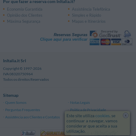
Por que fazer a reserva com InItalia.it?
Economia Garantida
Assistência Telefônica
Opinião dos Clientes
Simples e Rápido
Máxima Segurança
Mapas e Itinerários
Reservas Seguras
Clique aqui para verificar
InItalia.it Srl
Copyright © 1997-2026
IVA 08320750964
Todos os direitos Reservados
Sitemap
Quem Somos
Notas Legais
Perguntas Frequentes
Política de Privacidade
x
Este site utiliza
cookies
. se
Assistência aos Clientes e Contatos
Termos e Condições de Uso
continuar a navegar, vamos
considerar que aceita a sua
utilização.