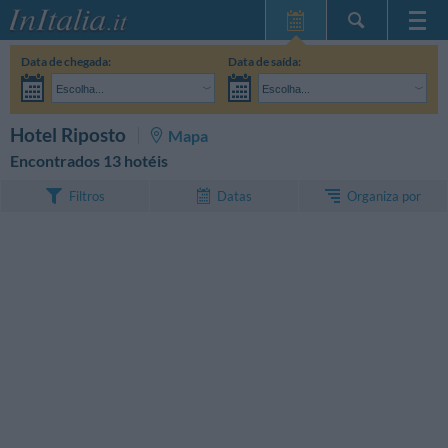
Home Page
Data de chegada:
Data de saída:
Minhas reservas
Escolha...
Escolha...
InItalia Club
Adultos:
Ainda não decidi as datas da minha estadia
Crianças:
PESQUISAR
Hotel Riposto
Mapa
Língua
Encontrados 13 hotéis
Organiza por
Filtros
Datas