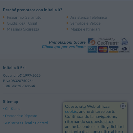
Perché prenotare con InItalia.it?
Risparmio Garantito
Assistenza Telefonica
Giudizi degli Ospiti
Semplice e Veloce
Massima Sicurezza
Mappe e Itinerari
Prenotazioni Sicure
Clicca qui per verificare
InItalia.it Srl
Copyright © 1997-2026
P.iva 08320750964
Tutti i diritti Riservati
Sitemap
x
Questo sito Web utilizza
Chi Siamo
Note Legali
cookie
, anche di terze parti.
Domande e Risposte
Privacy
Continuando la navigazione,
ritornando su questo sito o
Assistenza Clienti e Contatti
Termini e Condizioni generali
anche facendo scrolling dichiari
pertanto di acconsentire al loro