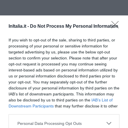
InItalia.it -
Do Not Process My Personal Information
If you wish to opt-out of the sale, sharing to third parties, or
processing of your personal or sensitive information for
targeted advertising by us, please use the below opt-out
section to confirm your selection. Please note that after your
opt-out request is processed you may continue seeing
interest-based ads based on personal information utilized by
Chalet della Guida
us or personal information disclosed to third parties prior to
5.19 km
dal centro
your opt-out. You may separately opt-out of the further
0 Recensioni
disclosure of your personal information by third parties on the
IAB’s list of downstream participants. This information may
also be disclosed by us to third parties on the
IAB’s List of
TARIFFE
Downstream Participants
that may further disclose it to other
third parties.
Residence Villa Frejus
810 m
dal centro
Personal Data Processing Opt Outs
Eccellente
9.2