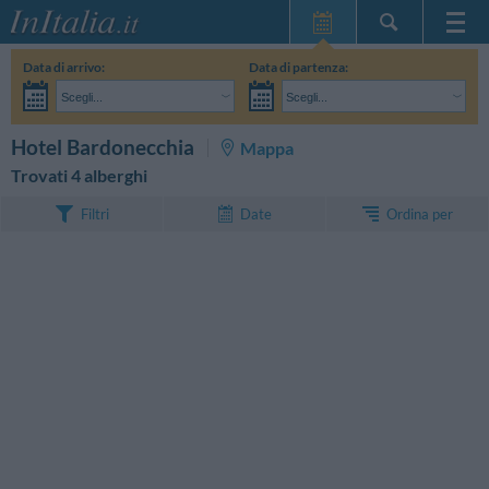
Home Page
Data di arrivo:
Data di partenza:
Le mie Prenotazioni
Scegli...
Scegli...
InItalia Club
Adulti:
Non ho ancora deciso le date del mio soggiorno
Bambini:
CERCA
Hotel Bardonecchia
Mappa
Lingua
Trovati 4 alberghi
Ordina per
Filtri
Date