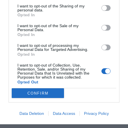
/10
I want to opt-out of the Sharing of my
personal data.
TARIFFE
Opted In
I want to opt-out of the Sale of my
Appartamenti Bardonecchia
Personal Data.
320 m
Opted In
dal centro
Eccellente
9.3
/10
I want to opt-out of processing my
Personal Data for Targeted Advertising.
Opted In
TARIFFE
I want to opt-out of Collection, Use,
Oberje Dla Viere
Retention, Sale, and/or Sharing of my
Personal Data that Is Unrelated with the
Purposes for which it was collected.
11.85 km
Opted Out
dal centro
Eccezionale
10
/10
CONFIRM
TARIFFE
Pagina 1 di 1
Precedente
Successiva
Data Deletion
Data Access
Privacy Policy