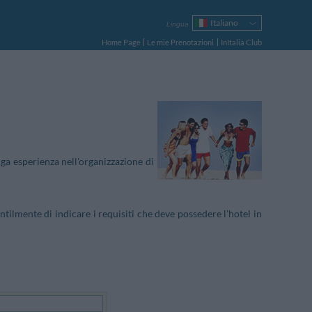
Italiano
Lingua
English
Home Page
Le mie Prenotazioni
InItalia Club
Français
Deutsch
Español
Русский
Português
Polski
a esperienza nell'organizzazione di
ilmente di indicare i requisiti che deve possedere l'hotel in