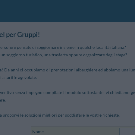
el per Gruppi!
ersone e pensate di soggiornare insieme in qualche località italiana?
un soggiorno turistico, una trasferta oppure organizzare degli stage?
a!
Da anni ci occupiamo di prenotazioni alberghiere ed abbiamo una lung
 a tariffe agevolate.
ventivo senza impegno compilate il modulo sottostante: vi chiediamo gent
are.
proporvi le soluzioni migliori per soddisfare le vostre richieste.
Nome