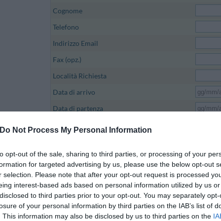
Cognome
Telefono
Indirizzo Email
Fax (opz.)
Località Richiesta
Data di arrivo
Data di partenza
Numero Partecipanti
Do Not Process My Personal Information
to opt-out of the sale, sharing to third parties, or processing of your per
Tipologie Camere
formation for targeted advertising by us, please use the below opt-out s
r selection. Please note that after your opt-out request is processed y
eing interest-based ads based on personal information utilized by us or
Prima
disclosed to third parties prior to your opt-out. You may separately opt-
losure of your personal information by third parties on the IAB’s list of
Trattamenti richiesti
Mezz
. This information may also be disclosed by us to third parties on the
IA
Pens