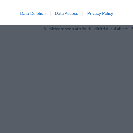
 atto che il trattamento dei propri dati personali è necessario per evadere 
Data Deletion
Data Access
Privacy Policy
enso del mittente. Titolare del trattamento dei dati personali del mittente è 
petto della Direttiva 46/95/CE del 24.10.1995 ed in ogni caso della Legge 
Al mittente sono attribuiti i diritti di cui all'art.13