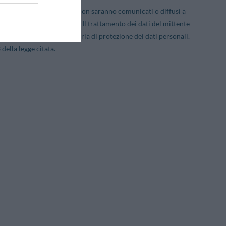
la sua richiesta. Tali dati non saranno comunicati o diffusi a
l'azienda titolare del sito. Il trattamento dei dati del mittente
31.12.1996 N. 675, in materia di protezione dei dati personali.
 della legge citata.