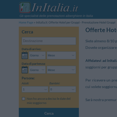
Gli specialisti delle prenotazioni alberghiere in Italia
Home Page
Initalia.it: Offerte Hotel per Gruppi - Prenotazione Hotel Gruppi
Offerte Hot
Cerca
Siete almeno 8/10 p
Dovete organizzare 
Data di arrivo:
Affidatevi ad InItali
Data di partenza:
soggiorni per gruppi
Persone:
Per ricevere un pre
Adulti:
Bambini:
cui volete soggiorn
Non ho ancora deciso le date del
Sarà nostra premura 
mio soggiorno
Cerca