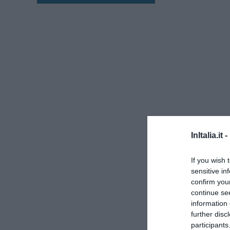
InItalia.it -
If you wish 
sensitive in
confirm you
continue se
information 
further disc
participants