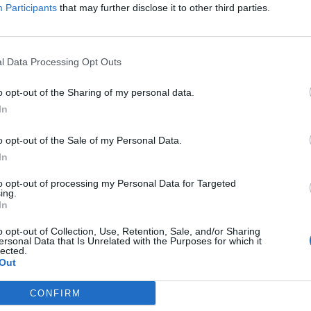
Participants
that may further disclose it to other third parties.
Budget indicativo per persona al giorno (€)
Informazioni più specifiche sulla ric
l Data Processing Opt Outs
o opt-out of the Sharing of my personal data.
In
o opt-out of the Sale of my Personal Data.
In
to opt-out of processing my Personal Data for Targeted
ing.
In
Codice di verifica
(Inserire il codice di 5 caratteri contenuto nell'immagine)
o opt-out of Collection, Use, Retention, Sale, and/or Sharing
ersonal Data that Is Unrelated with the Purposes for which it
lected.
Invia richiesta
Out
CONFIRM