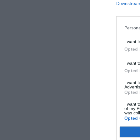
Downstream 
Persona
I want t
Opted 
I want t
Opted 
I want 
Advertis
Opted 
I want t
of my P
was col
Opted 