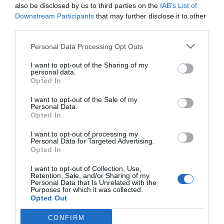
Per l'esercizio dei propri diritti e per ottenere qualsiasi tipo di
also be disclosed by us to third parties on the
IAB’s List of
Downstream Participants
that may further disclose it to other
informazione in relazione ad InItalia.it Srl ai sensi della presente
third parties.
informativa sulla privacy gli utenti potranno inviare una
comunicazione a
privacy@initalia.it
.
Personal Data Processing Opt Outs
I want to opt-out of the Sharing of my
personal data.
Opted In
Cookies
I want to opt-out of the Sale of my
Questo sito web utilizza i "cookie", ovvero piccoli frammenti di dati
Personal Data.
che vengono memorizzati nel browser del pc, tablet o cellulare e volti
Opted In
ad agevolare la navigazione e i servizi offerti agli utenti.
I want to opt-out of processing my
I cookies potranno fornire informazioni sulla navigazione all’interno
Personal Data for Targeted Advertising.
Opted In
del Sito e permettere il funzionamento dei servizi che richiedono
l’identificazione dell’utente sulle pagine del Sito. Questo sito utilizza
I want to opt-out of Collection, Use,
sia cookie di prime parti (es cookie tecnici per gestire il login, per
Retention, Sale, and/or Sharing of my
Personal Data that Is Unrelated with the
ricordare le ultime strutture visualizzate, etc) che di terze parti (es di
Purposes for which it was collected.
Opted Out
Google, Yahoo, Facebook e altre aziende) a fini statistici, pubblicitari
(es remarketing) e social (es utilizzo dei pulsanti Like e Share di
CONFIRM