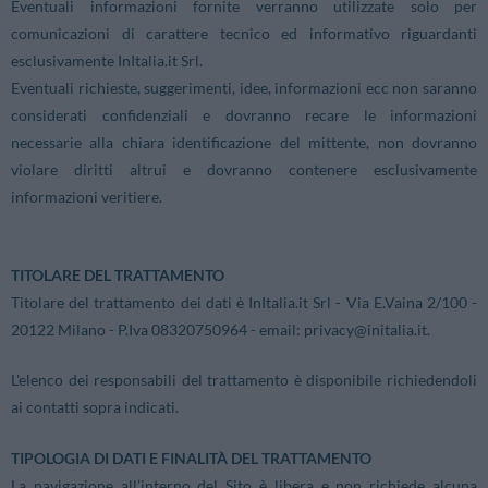
Eventuali informazioni fornite verranno utilizzate solo per
comunicazioni di carattere tecnico ed informativo riguardanti
esclusivamente InItalia.it Srl.
Eventuali richieste, suggerimenti, idee, informazioni ecc non saranno
considerati confidenziali e dovranno recare le informazioni
necessarie alla chiara identificazione del mittente, non dovranno
violare diritti altrui e dovranno contenere esclusivamente
informazioni veritiere.
TITOLARE DEL TRATTAMENTO
Titolare del trattamento dei dati è InItalia.it Srl - Via E.Vaina 2/100 -
20122 Milano - P.Iva 08320750964 - email:
privacy@initalia.it
.
L'elenco dei responsabili del trattamento è disponibile richiedendoli
ai contatti sopra indicati.
TIPOLOGIA DI DATI E FINALITÀ DEL TRATTAMENTO
La navigazione all’interno del Sito è libera e non richiede alcuna