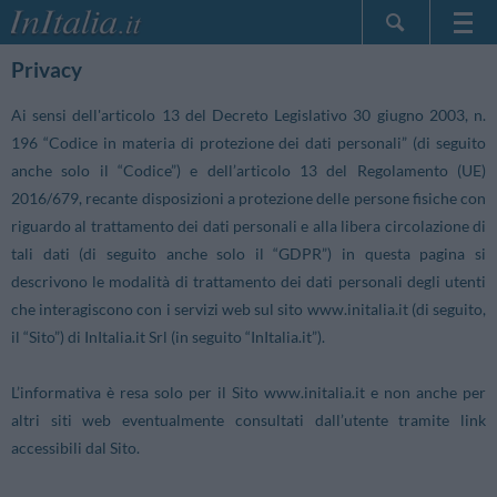
Home Page
Privacy
Le mie Prenotazioni
Ai sensi dell'articolo 13 del Decreto Legislativo 30 giugno 2003, n.
InItalia Club
196 “Codice in materia di protezione dei dati personali” (di seguito
Lingua
anche solo il “Codice”) e dell’articolo 13 del Regolamento (UE)
2016/679, recante disposizioni a protezione delle persone fisiche con
riguardo al trattamento dei dati personali e alla libera circolazione di
tali dati (di seguito anche solo il “GDPR”) in questa pagina si
descrivono le modalità di trattamento dei dati personali degli utenti
che interagiscono con i servizi web sul sito www.initalia.it (di seguito,
il “Sito”) di InItalia.it Srl (in seguito “InItalia.it”).
L’informativa è resa solo per il Sito www.initalia.it e non anche per
altri siti web eventualmente consultati dall’utente tramite link
accessibili dal Sito.