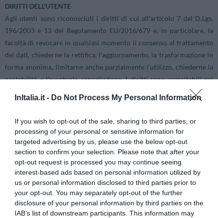
DIRITTI DELL'UTENTE
Agli utenti sono riconosciuti i diritti di cui all'articolo 7 del D.Lgs.
196/2003 e 13 del Regolamento EU/2016/679 e, in particolare, la
facoltà di revocare in qualsiasi momento il consenso al trattamento
dei dati, chiederne la rettifica, l’aggiornamento, la trasformazione in
forma anonima, limitarne anche parzialmente l’utilizzo, chiederne la
portabilità e l’eventuale cancellazione. I diritti sono esercitabili nei
limiti in cui il trattamento non sia obbligatorio per disposizioni di
InItalia.it -
Do Not Process My Personal Information
legge o regolamento.
If you wish to opt-out of the sale, sharing to third parties, or
È possibile consultare il Regolamento (UE) 2016/679 (GDPR) al
processing of your personal or sensitive information for
seguente link:
targeted advertising by us, please use the below opt-out
section to confirm your selection. Please note that after your
opt-out request is processed you may continue seeing
http://eur-lex.europa.eu/legal-content/IT/TXT/PDF/?
interest-based ads based on personal information utilized by
uri=CELEX:32016R0679&from=it
us or personal information disclosed to third parties prior to
your opt-out. You may separately opt-out of the further
disclosure of your personal information by third parties on the
CONTATTI PER L'ESERCIZIO DEI DIRITTI
IAB’s list of downstream participants. This information may