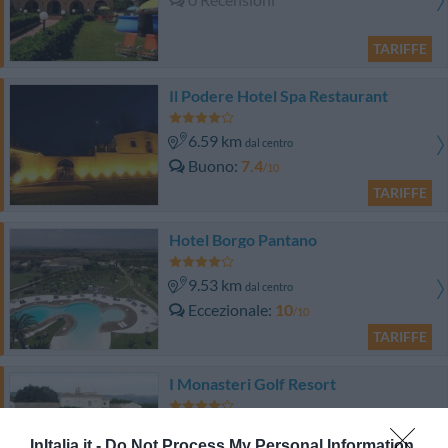
TARIFFE
Il Podere Hotel Spa Restaurant
6.59 km
dal centro
Buono
7.4
/10
TARIFFE
Hotel Borgo Pantano
9.53 km
dal centro
Eccezionale
10
/10
TARIFFE
I Monasteri Golf Resort
9.62 km
dal centro
InItalia.it -
Do Not Process My Personal Information