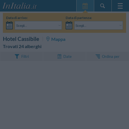
Home Page
Data di arrivo:
Data di partenza:
Le mie Prenotazioni
Scegli...
Scegli...
InItalia Club
Adulti:
Non ho ancora deciso le date del mio soggiorno
Bambini:
CERCA
Hotel Cassibile
Mappa
Lingua
Trovati 24 alberghi
Ordina per
Filtri
Date