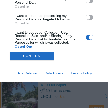
Personal Data.
TARIFFE
Opted In
Hotel Como
I want to opt-out of processing my
Personal Data for Targeted Advertising.
Opted In
12.77 km
dal centro
Favoloso
8.8
I want to opt-out of Collection, Use,
/10
Retention, Sale, and/or Sharing of my
TARIFFE
Personal Data that Is Unrelated with the
Purposes for which it was collected.
Opted Out
Il Mirto e la Rosa
CONFIRM
5.03 km
dal centro
Carino
6.7
/10
Data Deletion
Data Access
Privacy Policy
TARIFFE
Villa Dei Papiri
6.98 km
dal centro
Ottimo
8
/10