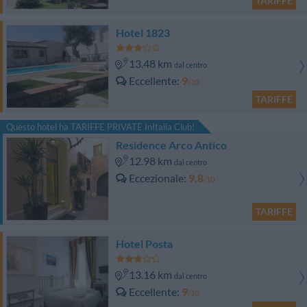
TARIFFE
Hotel 1823
13.48 km
dal centro
Eccellente
9
/10
TARIFFE
Questo hotel ha TARIFFE PRIVATE InItalia Club!
Residence Arco Antico
12.98 km
dal centro
Eccezionale
9.8
/10
TARIFFE
Hotel Posta
13.16 km
dal centro
Eccellente
9
/10