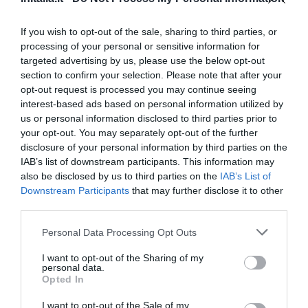
0 Recensioni
TARIFFE
If you wish to opt-out of the sale, sharing to third parties, or
processing of your personal or sensitive information for
Albatros Hotel
targeted advertising by us, please use the below opt-out
section to confirm your selection. Please note that after your
9.64 km
dal centro
opt-out request is processed you may continue seeing
Ottimo
8.2
interest-based ads based on personal information utilized by
/10
us or personal information disclosed to third parties prior to
TARIFFE
your opt-out. You may separately opt-out of the further
disclosure of your personal information by third parties on the
La Rosa Sul Mare
IAB’s list of downstream participants. This information may
also be disclosed by us to third parties on the
IAB’s List of
10.93 km
dal centro
Downstream Participants
that may further disclose it to other
Eccezionale
9.6
/10
third parties.
TARIFFE
Personal Data Processing Opt Outs
Kalaonda Plemmirio Hotel
I want to opt-out of the Sharing of my
personal data.
Opted In
10.16 km
dal centro
0 Recensioni
I want to opt-out of the Sale of my