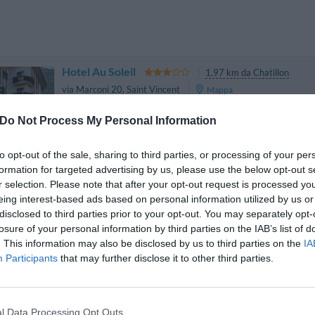
Hotel Au Soleil
1.97 km da Chatillon
via Marconi 20
,
Saint Vincent
Mappa
L'Hotel Au Soleil è situato a Saint-Vincent, in posizione centrale a un 
Do Not Process My Personal Information
Chanoux, la zona pedonale riservata allo shopping. Completament
moderni ed eleganti, con servizi d...
La soluzione più vicina per il tuo soggiorno a Chatillon
to opt-out of the sale, sharing to third parties, or processing of your per
formation for targeted advertising by us, please use the below opt-out s
r selection. Please note that after your opt-out request is processed y
eing interest-based ads based on personal information utilized by us or
Hotel Alla Posta
2.54 km
disclosed to third parties prior to your opt-out. You may separately opt-
piazza 28 Aprile 1
,
Saint Vincent
Mappa
losure of your personal information by third parties on the IAB’s list of
L' Hotel Alla Posta, completamente rinnovato, sorge nel centro stori
. This information may also be disclosed by us to third parties on the
IA
pedonale e davanti alla Funicolare che porta alle Terme ed alla 
Participants
that may further disclose it to other third parties.
consente inoltre di raggiungere comodament...
La struttura vicino Chatillon con i migliori giudizi
l Data Processing Opt Outs