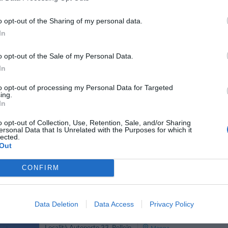
ARIFFE PRIVATE InItalia Club!
o opt-out of the Sharing of my personal data.
Villaggio Turistico Covalou
3.32 km
In
Loc. Covalou 6
,
Covalou
Mappa
Il Residence Covalou è situato a Covalou nel cuore della Valle d'Aosta
o opt-out of the Sale of my Personal Data.
caratteristico borgo valdostano. Situato all’imbocco della Valle del
In
Chatillon-St.Vincent, il residen...
to opt-out of processing my Personal Data for Targeted
ing.
In
Hotel Village
18.52 km
o opt-out of Collection, Use, Retention, Sale, and/or Sharing
ersonal Data that Is Unrelated with the Purposes for which it
Località Torrent De Maillod 1
,
Quart
Mappa
lected.
Out
L'Hotel Village si trova a Quart nel cuore della Valle D'Aosta. Situ
intenda visitare la piccola ma affascinante Regione della Valle D'Aost
importanti snodi autostradali per...
CONFIRM
Data Deletion
Data Access
Privacy Policy
Express Hotel Aosta East
19.23 km
Località Autoporto 33
,
Pollein
Mappa