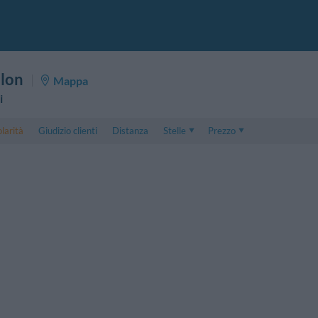
llon
Mappa
i
larità
Giudizio clienti
Distanza
Stelle
Prezzo
Prezzo
5 . . 1
Prezzo Camera Doppia
1 . . 5
Prezzo Camera Tripla