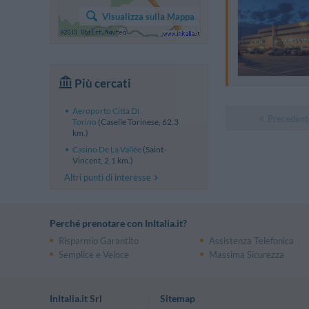
Visualizza sulla Mappa
Più cercati
Aeroporto Città Di
Precedent
Torino
(Caselle Torinese, 62.3
km.)
Casino De La Vallée
(Saint-
Vincent, 2.1 km.)
Altri punti di interesse
Perché prenotare con InItalia.it?
Risparmio Garantito
Assistenza Telefonica
Semplice e Veloce
Massima Sicurezza
InItalia.it Srl
Sitemap