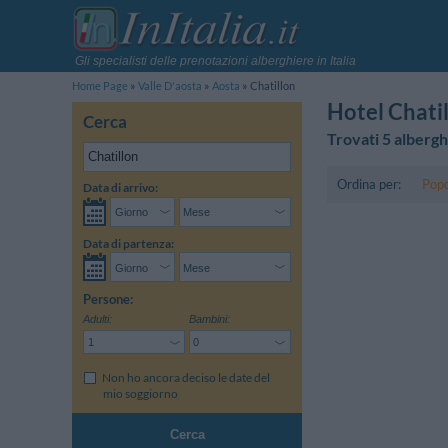
Gli specialisti delle prenotazioni alberghiere in Italia
Home Page
Valle D'aosta
Aosta
Chatillon
Hotel Chati
Cerca
Trovati 5 albergh
Ordina per:
Popo
Data di arrivo:
Data di partenza:
Persone:
Adulti:
Bambini:
Non ho ancora deciso le date del
mio soggiorno
Cerca