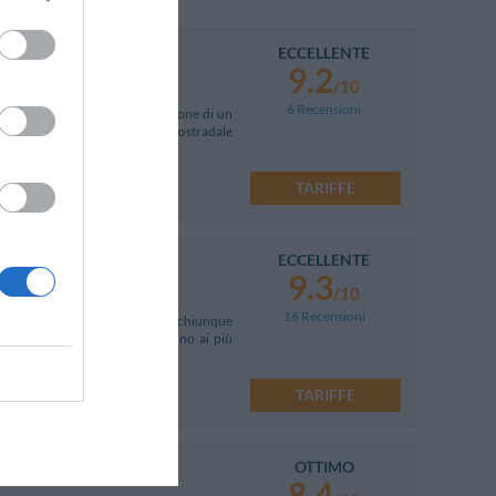
ECCELLENTE
9.2
/10
6 Recensioni
 ed è frutto della ristrutturazione di un
 Cervino, a 4 km dal casello autostradale
TARIFFE
ECCELLENTE
9.3
/10
16 Recensioni
ato in posizione strategica per chiunque
a, l’Hotel Village si trova vicino ai più
TARIFFE
OTTIMO
8.4