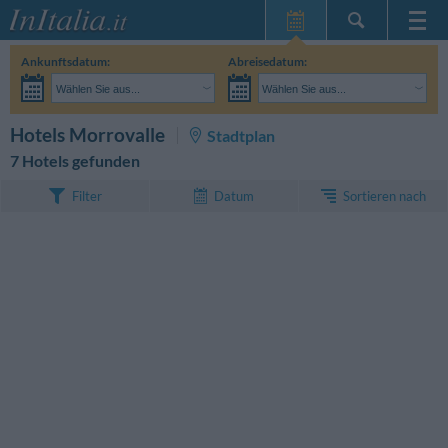
Startseite
Ankunftsdatum:
Abreisedatum:
Meine
Wählen Sie aus...
Wählen Sie aus...
Reservierungen
Erwachsene:
Reisedaten noch unbekannt
Kinder:
SUCHEN
Hotels Morrovalle
Stadtplan
InItalia Club
7 Hotels gefunden
Sprache
Sortieren nach
Filter
Datum