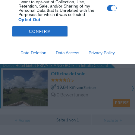
Gut
7.9
I want to opt-out of Collection, Use,
/10
Retention, Sale, and/or Sharing of my
PREISE
Personal Data that Is Unrelated with the
Purposes for which it was collected.
Opted Out
Klass Hotel
CONFIRM
19.99 km
vom Zentrum
Hervorragend
9.3
/10
Data Deletion
Data Access
Privacy Policy
PREISE
Dieses Hotel bietet PRIVATE ANGEBOTE im InItalia Club an!
Officina del sole
19.84 km
vom Zentrum
0 Bewertungen
PREISE
Seite 1 von 1
Vorige
Nächste