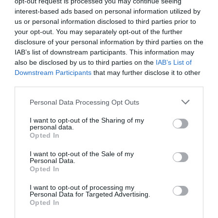
opt-out request is processed you may continue seeing
Hervorragend
9.3
interest-based ads based on personal information utilized by
/10
us or personal information disclosed to third parties prior to
PREISE
your opt-out. You may separately opt-out of the further
disclosure of your personal information by third parties on the
Recina Hotel
IAB’s list of downstream participants. This information may
also be disclosed by us to third parties on the
IAB’s List of
10.97 km
vom Zentrum
Downstream Participants
that may further disclose it to other
Fabelhaft
8.5
/10
third parties.
PREISE
Personal Data Processing Opt Outs
San Francesco Hotel
I want to opt-out of the Sharing of my
personal data.
Opted In
13.69 km
vom Zentrum
Außergewöhnlich
10
/10
I want to opt-out of the Sale of my
Personal Data.
PREISE
Opted In
Hotel Villa Quiete
I want to opt-out of processing my
Personal Data for Targeted Advertising.
Opted In
12.58 km
vom Zentrum