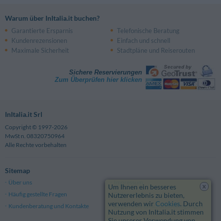
Warum über InItalia.it buchen?
Garantierte Ersparnis
Telefonische Beratung
Kundenrezensionen
Einfach und schnell
Maximale Sicherheit
Stadtpläne und Reiserouten
Sichere Reservierungen
Zum Überprüfen hier klicken
InItalia.it Srl
Copyright © 1997-2026
MwSt n. 08320750964
Alle Rechte vorbehalten
Sitemap
Über uns
Impressum
x
Um Ihnen ein besseres
Häufig gestellte Fragen
Datenschutz
Nutzererlebnis zu bieten,
verwenden wir
Cookies
. Durch
Kundenberatung und Kontakte
Allgemeine Geschäftsbedingungen
Nutzung von InItalia.it stimmen
Sie unserer Verwendung von