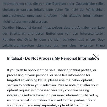
Informationen sind, die von den Betreibern der Gastbetriebe selbst
eingegeben wurden. InItalia kann daher für nicht der Wirklichkeit
entsprechende, ungenaue und/oder nicht aktuelle Informationen
nicht haftbar gemacht werden.
Darüber hinaus ist darauf hinzuweisen, dass die Angaben zur Lage
der Strukturen und deren Entfernung von den interessantesten
Punkten des Orts, in dem sie sich befinden, aus einem Geo-
Lokalisierungssystem stammen, das von einer externen Firma
geliefert wird. InItalia haftet daher nicht für eventuell unrichtige
Angaben.
InItalia.it -
Do Not Process My Personal Information
Link an angebundene externe Webseiten
If you wish to opt-out of the sale, sharing to third parties, or
processing of your personal or sensitive information for
InItalia haftet weder direkt noch indirekt für die Webseiten, auf die
targeted advertising by us, please use the below opt-out
über Links innerhalb der eigenen Webseite zugegriffen werden kann,
section to confirm your selection. Please note that after your
noch für eventuelle Schäden, die dem User in Verbindung mit deren
opt-out request is processed you may continue seeing
Inhalt entstehen sollten.
interest-based ads based on personal information utilized by
Die von InItalia gelieferten Anbindungen setzen nicht unbedingt die
us or personal information disclosed to third parties prior to
Billigung dieser Webseiten voraus, für deren Qualität InItalia jegliche
your opt-out. You may separately opt-out of the further