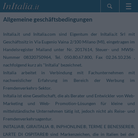
Startseite
Allgemeine geschäftsbedingungen
Meine
Reservierungen
InItalia.it und InItalia.com sind Eigentum der InItalia.it Srl mit
Geschäftssitz in Via Eugenio Vaina 2/100 Milano (MI), eingetragen im
InItalia Club
Handelsregister Mailand unter Nr. 2017614, Steuer- und MWSt-
Sprache
Nummer 08320750964, Tel. 050.80.67.800, Fax 02.26.10.236 ,
nachfolgend kurz als "InItalia" bezeichnet.
InItalia arbeitet in Verbindung mit Fachunternehmen mit
nachweislicher Erfahrung im Bereich der Werbung im
Fremdenverkehrs-Sektor.
InItalia ist eine Gesellschaft, die als Berater und Entwickler von Web-
Marketing und Web- Promotion-Lösungen für kleine und
mittelständische Unternehmen tätig ist, jedoch nicht als Reise- und
Fremdenverkehrsagentur.
INITALIA®, GIRAITALIA ®, INPHONLINE®, TERME E BENESSERE®,
L'ARTE DI OSPITARE® sind Markenzeichen, die in Italien bei der