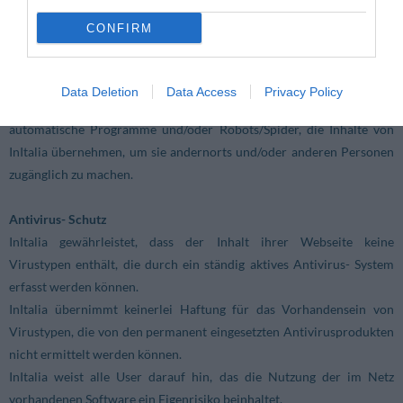
Das Nachschlagen der Webseite ist ausschließlich online gestattet.
CONFIRM
Die Webseite kann nicht offline durch Programme und/oder sonstige
Maßnahmen genutzt werden, die das Herunterladen der Seiten auf
einen lokalen Computer ermöglichen. Die Navigation innerhalb der
Data Deletion
Data Access
Privacy Policy
Webseite ist nur durch Personen zulässig, nicht jedoch durch
automatische Programme und/oder Robots/Spider, die Inhalte von
InItalia übernehmen, um sie andernorts und/oder anderen Personen
zugänglich zu machen.
Antivirus- Schutz
InItalia gewährleistet, dass der Inhalt ihrer Webseite keine
Virustypen enthält, die durch ein ständig aktives Antivirus- System
erfasst werden können.
InItalia übernimmt keinerlei Haftung für das Vorhandensein von
Virustypen, die von den permanent eingesetzten Antivirusprodukten
nicht ermittelt werden können.
InItalia weist alle User darauf hin, das die Nutzung der im Netz
vorhandenen Software ein Eigenrisiko beinhaltet.