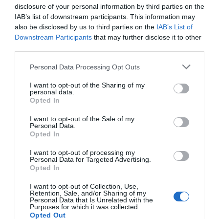
disclosure of your personal information by third parties on the
Verantwortlichkeit verweigert.
IAB’s list of downstream participants. This information may
also be disclosed by us to third parties on the
IAB’s List of
Stornierungen
Downstream Participants
that may further disclose it to other
Was die eventuelle Absage einer Reservierung betrifft, so ist auf die
third parties.
Absagefristen des jeweiligen Hotels Bezug zu nehmen. Die
Personal Data Processing Opt Outs
Information ist im Datenblatt des Hotels unter
„Unterbringungsbedingungen“ enthalten. Wenn die Löschung
I want to opt-out of the Sharing of my
personal data.
innerhalb der vom Hotel festgelegten Fristen erfolgt, wird keinerlei
Opted In
Belastung vorgenommen. Bei verspäteter Absage gegenüber den
festgelegten Fristen oder bei Nichteintreffen im Hotel (no –show)
I want to opt-out of the Sale of my
Personal Data.
stellt das Hotel den im Datenblatt angegebenen Betrag in Rechnung
Opted In
(der normalerweise dem Preis der ersten Übernachtung entspricht).
I want to opt-out of processing my
Wenn Sie mehrere Zimmer reserviert haben, wird keine Stornierung
Personal Data for Targeted Advertising.
von einzelnen Zimmern vorgenommen, sondern die gesamte
Opted In
Reservierung wird storniert. Initalia nimmt in keinem Fall
I want to opt-out of Collection, Use,
Belastungen der Kreditkarten der Kunden vor.
Retention, Sale, and/or Sharing of my
Personal Data that Is Unrelated with the
Purposes for which it was collected.
Opted Out
Nutzungsbeschränkungen