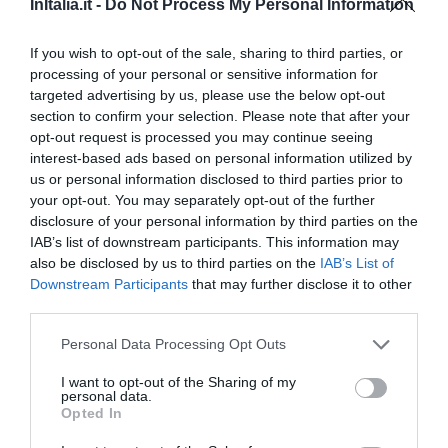
InItalia.it -
Do Not Process My Personal Information
A:
Die Kreditkartendaten dienen ausschließlich als Sicherheit im
Falle einer verspäteten Stornierung (außerhalb der vom Hotel
If you wish to opt-out of the sale, sharing to third parties, or
festgelegten Fristen) oder falls Sie nicht im Hotel erscheinen. Die
processing of your personal or sensitive information for
Bezahlung des Aufenthaltes erfolgt direkt im Hotel. InItalia nimmt
targeted advertising by us, please use the below opt-out
keinerlei Belastungen Ihrer Kreditkarte vor.
section to confirm your selection. Please note that after your
opt-out request is processed you may continue seeing
interest-based ads based on personal information utilized by
F: Sind die Daten meiner Kreditkarte sicher?
us or personal information disclosed to third parties prior to
A:
Ihre Daten werden von uns über einen sicheren Server
your opt-out. You may separately opt-out of the further
übermittelt. Die Daten werden auf unseren Servern nicht gespeichert
disclosure of your personal information by third parties on the
und werden in verschlüsselter Form und auf sicherem Wege
IAB’s list of downstream participants. This information may
(Verschlüsselungstechnik SSL) an die Gesellschaft weitergeleitet, die
also be disclosed by us to third parties on the
IAB’s List of
Downstream Participants
that may further disclose it to other
die Buchung mit dem Hotel abwickelt.
third parties.
F: Welche Kreditkarten kann ich für die Buchung verwenden?
Personal Data Processing Opt Outs
A:
Welche Kreditkarten das Hotel akzeptiert, erfahren Sie in der
I want to opt-out of the Sharing of my
Hotelinformation unter „Allgemeine Beschreibung“ >
personal data.
„Aufenthaltsbedingungen“.
Opted In