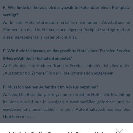
F: Wie finde ich heraus, ob das gewählte Hotel über einen Parkplatz
verfügt?
A:
In der Hotelinformation erfahren Sie unter „Ausstattung &
Zimmer“, ob das Hotel über einen eigenen Parkplatz verfügt und ob
dieser gegebenenfalls kostenpflichtig ist.
F: Wie finde ich heraus, ob das gewählte Hotel einen Transfer-Service
(Messe/Bahnhof/Flughafen) anbietet?
A:
Falls das Hotel einen Transfer-Service anbietet, ist dies unter
„Ausstattung & Zimmer“ in der Hotelinformation angegeben.
F: Muss ich meinen Aufenthalt im Voraus bezahlen?
A:
Nein. Die Bezahlung erfolgt immer direkt im Hotel. Die Bezahlung
im Voraus wird nur in wenigen Ausnahmefällen gefordert und ist
gegebenenfalls ausdrücklich in den Aufenthaltsbedingungen des
Hotels vermerkt.
F: Warum muss ich meine Kreditkartendaten angeben?