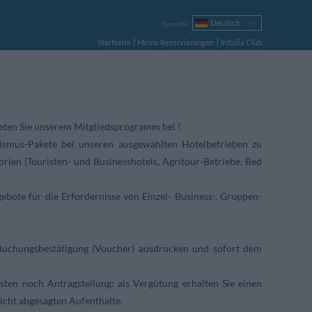
Deutsch
Sprache
Italiano
Startseite
Meine Reservierungen
InItalia Club
English
Français
Español
Русский
Português
reten Sie unserem Mitgliedsprogramm bei !
Polski
rismus-Pakete bei unseren ausgewählten Hotelbetrieben zu
rien (Touristen- und Businesshotels, Agritour-Betriebe, Bed
gebote für die Erfordernisse von Einzel- Business-, Gruppen-
Buchungsbestätigung (Voucher) ausdrucken und sofort dem
en noch Antragstellung: als Vergütung erhalten Sie einen
icht abgesagten Aufenthalte.