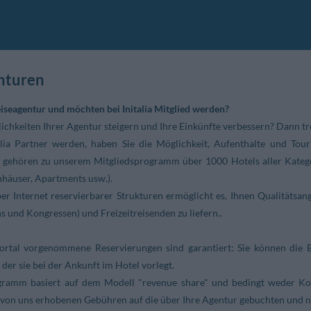
nturen
iseagentur und möchten bei Initalia Mitglied werden?
lichkeiten Ihrer Agentur steigern und Ihre Einkünfte verbessern? Dann t
alia Partner werden, haben Sie die Möglichkeit, Aufenthalte und Tou
it gehören zu unserem Mitgliedsprogramm über 1000 Hotels aller Katego
nhäuser, Apartments usw.).
er Internet reservierbarer Strukturen ermöglicht es, Ihnen Qualitätsan
ns und Kongressen) und Freizeitreisenden zu liefern..
rtal vorgenommene Reservierungen sind garantiert: Sie können die 
er sie bei der Ankunft im Hotel vorlegt.
gramm basiert auf dem Modell "revenue share" und bedingt weder Kost
e von uns erhobenen Gebühren auf die über Ihre Agentur gebuchten und n