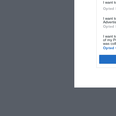
I want t
Opted 
I want 
Advertis
Opted 
I want t
of my P
was col
• Haben Sie eine Re
Opted 
Wenn Sie auf den fü