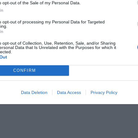
o opt-out of the Sale of my Personal Data.
Webseite (optional)
:
In
Mit der Anmeldung erklären Sie
to opt-out of processing my Personal Data for Targeted
den
Contratto di Collaborazione
gelesen und ak
ing.
In
Anmeldung bestätigen
o opt-out of Collection, Use, Retention, Sale, and/or Sharing
ersonal Data that Is Unrelated with the Purposes for which it
lected.
iseagentur und sind bereits Mitglied von Initalia?
Out
r Sie reservierten Bereich zugreifen wollen,
klicken Sie hier
CONFIRM
Data Deletion
Data Access
Privacy Policy