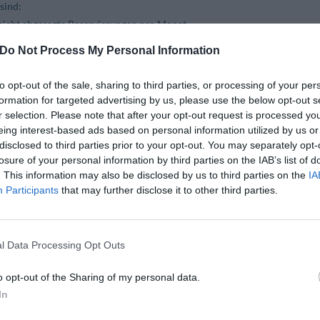
sind:
 nicht abgesagte Reservierungen pro Monat
 50 nicht abgesagte Reservierungen pro Monat.
Do Not Process My Personal Information
ntur erfolgten Reservierungen sind an einer Kenn- Nummer erkenntli
n 100 Euro + MWSt.
to opt-out of the sale, sharing to third parties, or processing of your per
d der Reservierungen jederzeit durch Zugriff auf den für Sie reservierte
formation for targeted advertising by us, please use the below opt-out s
r selection. Please note that after your opt-out request is processed y
eing interest-based ads based on personal information utilized by us or
rt sind
tragen Sie sich gleich ein!
disclosed to third parties prior to your opt-out. You may separately opt-
losure of your personal information by third parties on the IAB’s list of
Name Agentur
:
. This information may also be disclosed by us to third parties on the
IA
Participants
that may further disclose it to other third parties.
Vorname des Verantwortlichen
:
Nachname des Verantwortlichen
:
Telefon (optional)
:
l Data Processing Opt Outs
E-Mail
:
o opt-out of the Sharing of my personal data.
Passwort
:
In
Bestätigung Kennwort
: