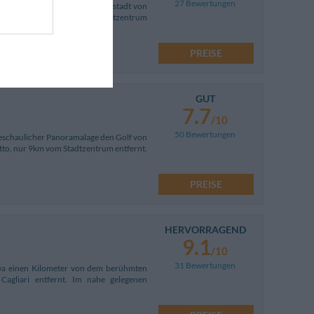
27 Bewertungen
Minuten Entfernung von der Altstadt von
altestelle können Sie das Stadtzentrum
PREISE
GUT
7.7
/10
50 Bewertungen
d beschaulicher Panoramalage den Golf von
etto, nur 9km vom Stadtzentrum entfernt.
PREISE
HERVORRAGEND
9.1
/10
31 Bewertungen
etwa einen Kilometer von dem berühmten
agliari entfernt. Im nahe gelegenen