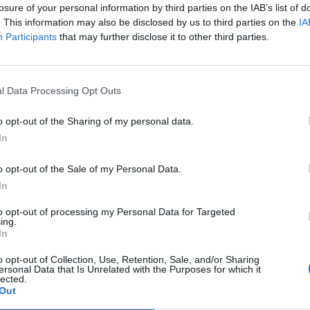
losure of your personal information by third parties on the IAB’s list of
Hotel Due Colonne
6.01 km
. This information may also be disclosed by us to third parties on the
IA
Participants
that may further disclose it to other third parties.
Via Sardegna 4/8
,
Cagliari
Stadtplan
Das Hotel Due Colonne ist ein exklusives Gästehaus in Cagliari, das
Einkaufsgelegenheiten der Stadt liegt. Auch die Nähe zu d
Verkehrsverbindungen, der tadellose Service, die große...
l Data Processing Opt Outs
o opt-out of the Sharing of my personal data.
In
Fly Hotel Cagliari
6.06 km
Via Piemonte 22
,
Assemini
Stadtplan
o opt-out of the Sale of my Personal Data.
In
Il Fly Hotel Cagliari, struttura dal design contemporaneo e di classe,
distanza dall'aeroporto di Elmas. Tutte le camere e gli ambienti sono st
il massimo del comfort. Nell...
to opt-out of processing my Personal Data for Targeted
ing.
In
o opt-out of Collection, Use, Retention, Sale, and/or Sharing
ersonal Data that Is Unrelated with the Purposes for which it
Cerdena Rooms
7.46 km
lected.
Out
Via Milano 1/B
,
Cagliari
Stadtplan