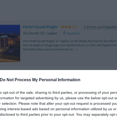
Hotel Quadrifoglio
4.26 km von Flughafen
Via Peretti 10
,
Cagliari
Stadtplan
Das Hotel Quadrifoglio in Cagliari ist die ideale Adresse für beruflic
eine strategisch kluge Lage zum Stadtzentrum, zu den wichtigsten K
Schnellstraßen zum Erreichen des In...
Le Torri
5.91 km
Do Not Process My Personal Information
Vico III Dei Genovesi 10
,
Cagliari
Stadtplan
Die im Jahr 2006 renovierten Apartments Le Torri liegen im mittela
to opt-out of the sale, sharing to third parties, or processing of your per
Meter von der Torre dell'Elefante und der Kathedrale sowie wenig
formation for targeted advertising by us, please use the below opt-out s
historischen Sehenswürdigkeiten entfernt....
r selection. Please note that after your opt-out request is processed y
eing interest-based ads based on personal information utilized by us or
disclosed to third parties prior to your opt-out. You may separately opt-