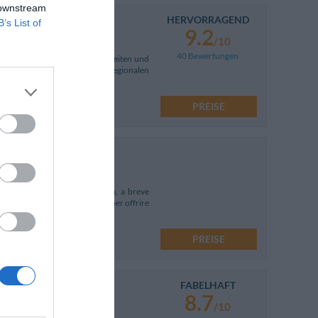
 downstream
HERVORRAGEND
B’s List of
9.2
/10
40 Bewertungen
 günstig zu allen Sehenswürdigkeiten und
en innerstädtischen und regionalen
PREISE
 si trova alle porte della città, a breve
ati recentemente ristrutturati per offrire
PREISE
FABELHAFT
8.7
/10