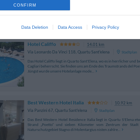
Das Cerdena Rooms liegt gegenüber der Basilica di Bonaria, in 15 
CONFIRM
Cagliari und nur 600m Fußweg zum Strand. Dank der Nähe zur Bush
und den Bahnhof von Cagliari schnell erreichen...
Data Deletion
Data Access
Privacy Policy
Hotel Califfo
14.01 km
Via Leonardo Da Vinci 118
,
Quartu Sant'elena
Stadtplan
Das Hotel Califfo liegt in Quarto Sant'Elena, wo es in herrlicher un
Cagliari beherrscht. Sie finden uns am Ende des Traumstrands del Po
Jüngst wurde unsere Hotelanlage mode...
Best Western Hotel Italia
10.92 km
Via Panzini 67
,
Quartu Sant'elena
Stadtplan
Das Best Western Hotel Residence Italia liegt in Quartu S'Elena 
Strand „Poetto“ und sieben Kilometer vom Zentrum der Stadt C
Naturschutzgebiet Stagno di Molentargius nisten zahlre...