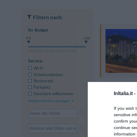
Filtern nach:
Ihr Budget
€ 0
> 150
Tägliches Budget pro Zimmer
Service
Wi-Fi
Schwimmbecken
Restaurant
Parkplatz
InItalia.it -
Haustiere willkommen
Weitere Services anzeigen
If you wish 
sensitive in
confirm you
continue se
information 