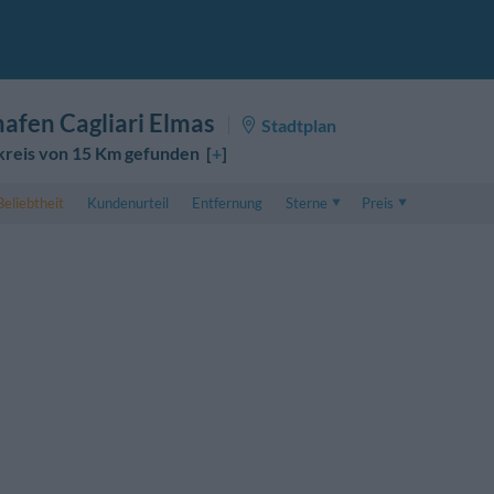
hafen Cagliari Elmas
Stadtplan
kreis von 15 Km gefunden [
+
]
Beliebtheit
Kundenurteil
Entfernung
Sterne
Preis
Preis
5 . . 1
Preis für Doppelzimmer
1 . . 5
Preis für Dreibettzimme