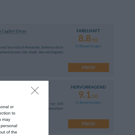
FABELHAFT
 Cagliari Elmas
8.8
/10
53 Bewertungen
h und touristisch Reisende, bietet es doch
rankenhäusern der Stadt, den wichtigsten
PREISE
HERVORRAGEND
9.1
/10
11 Bewertungen
lterlichen Viertel von Cagliari, nur 150
sonal or
e Minuten zu Fuß von den bedeutendsten
ection to
ou may
PREISE
 personal
out of the