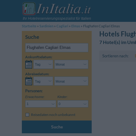
Ihr Hotelreservierungsspezialist für Italien
Startseite
Sardinien
Cagliari
Elmas
Flughafen Cagliari Elmas
Hotels Flug
Suche
7 Hotel(s) im Um
Sortieren nach:
Ankunftsdatum:
Abreisedatum:
Personen:
Erwachsene:
Kinder:
Reisedaten noch unbekannt
Suche