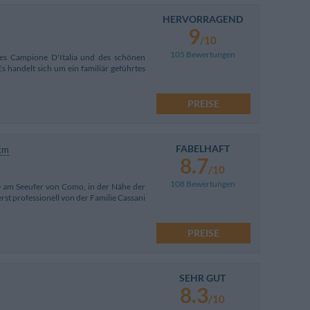
HERVORRAGEND
9
/10
105 Bewertungen
tes Campione D'Italia und des schönen
s handelt sich um ein familiär geführtes
PREISE
FABELHAFT
km
8.7
/10
108 Bewertungen
e am Seeufer von Como, in der Nähe der
rst professionell von der Familie Cassani
PREISE
SEHR GUT
8.3
/10