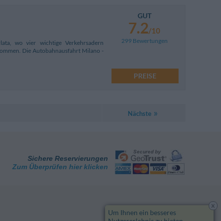
GUT
7.2
/10
299 Bewertungen
ata, wo vier wichtige Verkehrsadern
kommen. Die Autobahnausfahrt Milano -
PREISE
Nächste
Sichere Reservierungen
Zum Überprüfen hier klicken
x
Um Ihnen ein besseres
Nutzererlebnis zu bieten,