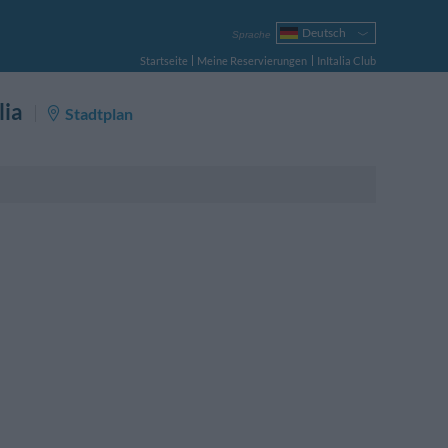
Deutsch
Sprache
Italiano
Startseite
Meine Reservierungen
InItalia Club
English
Français
lia
Stadtplan
Español
Русский
Português
Polski
r