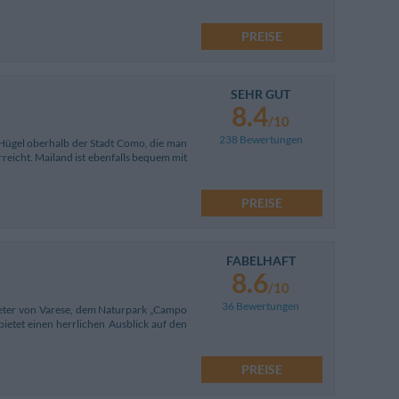
PREISE
SEHR GUT
8.4
/10
238 Bewertungen
 Hügel oberhalb der Stadt Como, die man
reicht. Mailand ist ebenfalls bequem mit
PREISE
FABELHAFT
8.6
/10
36 Bewertungen
meter von Varese, dem Naturpark „Campo
bietet einen herrlichen Ausblick auf den
PREISE