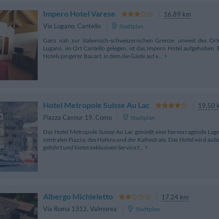
Impero Hotel Varese
16.89 km
Via Lugano
,
Cantello
Stadtplan
Ganz nah zur italienisch-schweizerischen Grenze, unweit des Or
Lugano, im Ort Cantello gelegen, ist das Impero Hotel aufgehoben. E
Hotels jüngerer Bauart, in dem die Gäste auf e...
Hotel Metropole Suisse Au Lac
19.50 
Piazza Cavour 19
,
Como
Stadtplan
Das Hotel Metropole Suisse Au Lac genießt eine hervorragende Lag
zentralen Piazza, des Hafens und der Kathedrale. Das Hotel wird äuße
geführt und bietet exklusiven Service f...
Albergo Michieletto
17.24 km
Via Roma 1312
,
Valmorea
Stadtplan