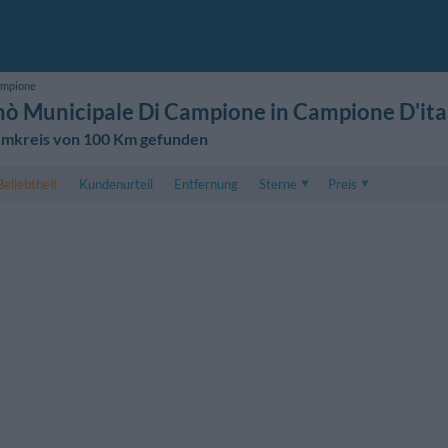
ampione
nò Municipale Di Campione in Campione D'ita
 Umkreis von 100 Km gefunden
Beliebtheit
Kundenurteil
Entfernung
Sterne
Preis
Preis
5 . . 1
Preis für Doppelzimmer
1 . . 5
Preis für Dreibettzimme