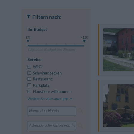
Filtern nach:
Ihr Budget
€ 0
> 150
Tägliches Budget pro Zimmer
Service
Wi-Fi
Schwimmbecken
Restaurant
Parkplatz
Haustiere willkommen
Weitere Services anzeigen