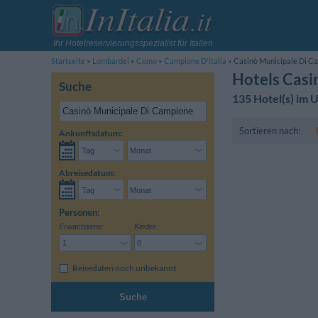
Ihr Hotelreservierungsspezialist für Italien
Startseite
Lombardei
Como
Campione D'italia
Casinò Municipale Di C
Hotels Casi
Suche
135 Hotel(s) im
Sortieren nach:
Ankunftsdatum:
Abreisedatum:
Personen:
Erwachsene:
Kinder:
Reisedaten noch unbekannt
Suche