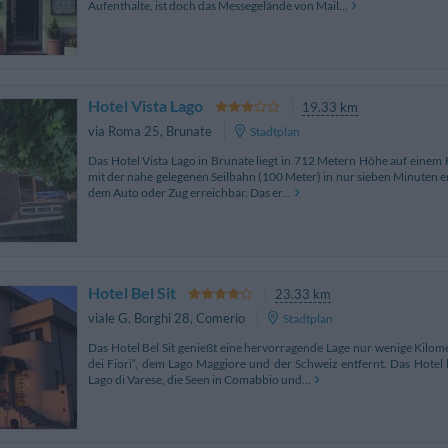
Aufenthalte, ist doch das Messegelände von Mail...
Hotel Vista Lago
19.33 km
via Roma 25
,
Brunate
Stadtplan
Das Hotel Vista Lago in Brunate liegt in 712 Metern Höhe auf einem
mit der nahe gelegenen Seilbahn (100 Meter) in nur sieben Minuten er
dem Auto oder Zug erreichbar. Das er...
Hotel Bel Sit
23.33 km
viale G. Borghi 28
,
Comerio
Stadtplan
Das Hotel Bel Sit genießt eine hervorragende Lage nur wenige Kilo
dei Fiori“, dem Lago Maggiore und der Schweiz entfernt. Das Hotel 
Lago di Varese, die Seen in Comabbio und...