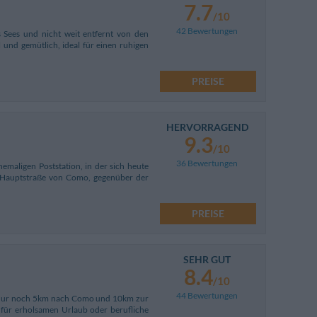
7.7
/10
42 Bewertungen
 Sees und nicht weit entfernt von den
 und gemütlich, ideal für einen ruhigen
PREISE
HERVORRAGEND
9.3
/10
36 Bewertungen
emaligen Poststation, in der sich heute
r Hauptstraße von Como, gegenüber der
PREISE
SEHR GUT
8.4
/10
44 Bewertungen
ie nur noch 5km nach Como und 10km zur
 für erholsamen Urlaub oder berufliche