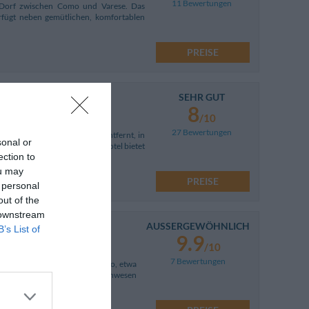
11 Bewertungen
n Dorf zwischen Como und Varese. Das
rfügt neben gemütlichen, komfortablen
PREISE
SEHR GUT
8
/10
27 Bewertungen
uten vom Zentrum von Como entfernt, in
sonal or
esszentrums Villa Erba. Das Hotel bietet
ection to
ou may
PREISE
 personal
out of the
 downstream
AUSSERGEWÖHNLICH
km
B’s List of
9.9
/10
7 Bewertungen
renze in der Ortschaft Cantello, etwa
rsee entfernt. Das elegante Anwesen