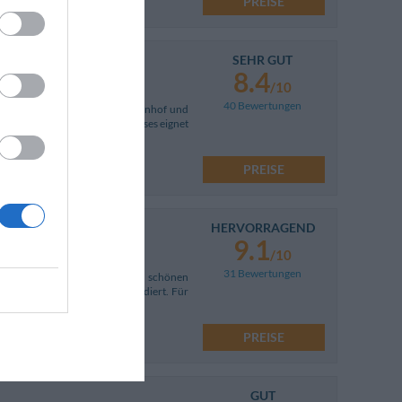
PREISE
SEHR GUT
8.4
/10
40 Bewertungen
Schritte vom Comer See, dem Bahnhof und
des ganzjährig geöffneten Hauses eignet
PREISE
HERVORRAGEND
9.1
/10
31 Bewertungen
 Bellaggio, einem berückend schönen
einem Hügel über dem See residiert. Für
PREISE
GUT