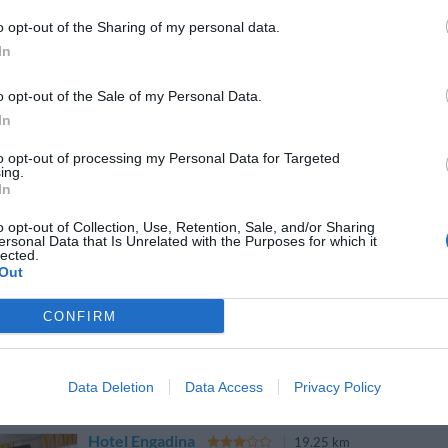
o opt-out of the Sharing of my personal data.
In
Il Loggiato Dei Serviti
19.70 km
Via Barelli 4
,
Como
Stadtplan
o opt-out of the Sale of my Personal Data.
In
Das gemütliche Loggiato dei Serviti (3 Sterne) liegt nur ein paar 
dem Stadtzentrum von Como entfernt. Das diskrete, ruhige Ambiente 
sich ideal für Gäste auf der Suche nach E...
to opt-out of processing my Personal Data for Targeted
ing.
In
o opt-out of Collection, Use, Retention, Sale, and/or Sharing
ersonal Data that Is Unrelated with the Purposes for which it
Hotel Il Perlo Panorama
22.10 km
lected.
Out
Via Valassina 180
,
Mulini Del Perlo
Stadtplan
Das Hotel il Perlo Panorama finden Reisende am Comer See in
CONFIRM
mittelalterlichen Städtchen ganz in der Nähe von Como, wo es auf 
alle, die Ihren Urlaub in einem familiären und nette...
Data Deletion
Data Access
Privacy Policy
Hotel Engadina
19.25 km