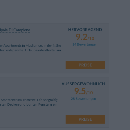
HERVORRAGEND
ipale Di Campione
9.2
/10
14 Bewertungen
r-Apartments in Maslianico, in der Nähe
für entspannte Urlaubsaufenthalte am
PREISE
AUSSERGEWÖHNLICH
9.5
/10
28 Bewertungen
Stadtzentrum entfernt. Die sorgfältig
ierten Decken und bunten Fenstern ein
PREISE