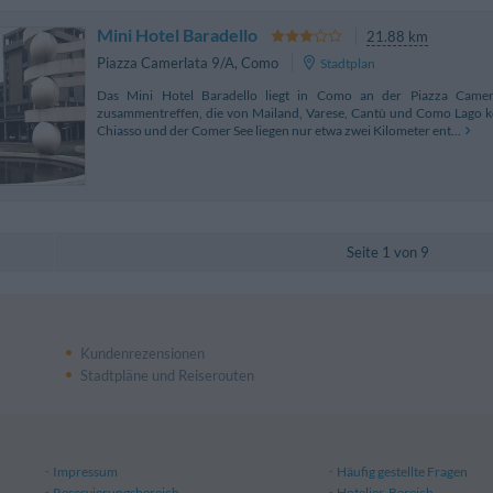
Mini Hotel Baradello
21.88 km
Piazza Camerlata 9/A
,
Como
Stadtplan
Das Mini Hotel Baradello liegt in Como an der Piazza Camerl
zusammentreffen, die von Mailand, Varese, Cantù und Como Lago 
Chiasso und der Comer See liegen nur etwa zwei Kilometer ent...
Seite 1 von 9
Kundenrezensionen
Stadtpläne und Reiserouten
Impressum
Häufig gestellte Fragen
Reservierungsbereich
Hotelier-Bereich