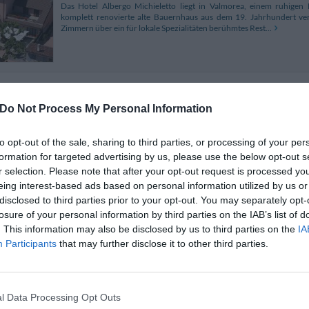
Das Hotel Albergo Michieletto liegt in Valmorea, einem ruhige
komplett renovierte alte Bauernhaus aus dem 19. Jahrhundert ve
Zimmern über ein für lokale Spezialitäten berühmtes Rest...
Hotel Regina Olga
17.06 km
Do Not Process My Personal Information
via Regina 18
,
Cernobbio
Stadtplan
Das Hotel Regina Olga geht auf den See hinaus und ist wenige Min
to opt-out of the sale, sharing to third parties, or processing of your per
der unmittelbaren Nähe des Internationalen Ausstellungs- und Kongr
formation for targeted advertising by us, please use the below opt-out s
fortschrittlichste Leistungen in einer ruhi...
r selection. Please note that after your opt-out request is processed y
eing interest-based ads based on personal information utilized by us or
disclosed to third parties prior to your opt-out. You may separately opt-
losure of your personal information by third parties on the IAB’s list of
Albergo Ristorante Madonnina
17.11 
. This information may also be disclosed by us to third parties on the
IA
Participants
that may further disclose it to other third parties.
Largo Lanfranco 1
,
Cantello
Stadtplan
Das Albergo Ristorante La Madonnina liegt an der schweizerischen G
10 Minuten von Varese, 20 Minuten vom Comer See und dem Lugane
liegt in einem Park von Glycinien eingebettet und b...
l Data Processing Opt Outs