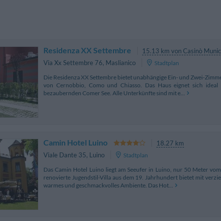
Residenza XX Settembre
15.13 km von Casinò Munic
Via Xx Settembre 76
,
Maslianico
Stadtplan
Die Residenza XX Settembre bietet unabhängige Ein- und Zwei-Zimme
von Cernobbio, Como und Chiasso. Das Haus eignet sich ideal 
bezaubernden Comer See. Alle Unterkünfte sind mit e...
Camin Hotel Luino
18.27 km
Viale Dante 35
,
Luino
Stadtplan
Das Camin Hotel Luino liegt am Seeufer in Luino, nur 50 Meter vom 
renovierte Jugendstil-Villa aus dem 19. Jahrhundert bietet mit verz
warmes und geschmackvolles Ambiente. Das Hot...