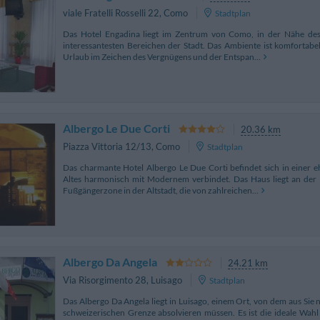
viale Fratelli Rosselli 22
,
Como
Stadtplan
Das Hotel Engadina liegt im Zentrum von Como, in der Nähe des
interessantesten Bereichen der Stadt. Das Ambiente ist komfortabel
Urlaub im Zeichen des Vergnügens und der Entspan...
Albergo Le Due Corti
20.36 km
Piazza Vittoria 12/13
,
Como
Stadtplan
Das charmante Hotel Albergo Le Due Corti befindet sich in einer eh
Altes harmonisch mit Modernem verbindet. Das Haus liegt an de
Fußgängerzone in der Altstadt, die von zahlreichen...
Albergo Da Angela
24.21 km
Via Risorgimento 28
,
Luisago
Stadtplan
Das Albergo Da Angela liegt in Luisago, einem Ort, von dem aus S
schweizerischen Grenze absolvieren müssen. Es ist die ideale Wahl