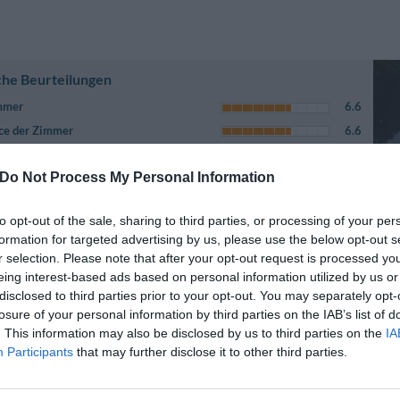
che Beurteilungen
immer
6.6
ce der Zimmer
6.6
ce des Hotels
7.3
Do Not Process My Personal Information
ung seitens des Hotelpersonals
9.5
r
-
to opt-out of the sale, sharing to third parties, or processing of your per
e Stadt
6.6
formation for targeted advertising by us, please use the below opt-out s
8.8
r selection. Please note that after your opt-out request is processed y
mit Beschreibung auf der Webseite
4.4
eing interest-based ads based on personal information utilized by us or
rhältnis
8.1
disclosed to third parties prior to your opt-out. You may separately opt-
losure of your personal information by third parties on the IAB’s list of
denheit
8.1
. This information may also be disclosed by us to third parties on the
IA
Participants
that may further disclose it to other third parties.
Seite 1-1
rtungen