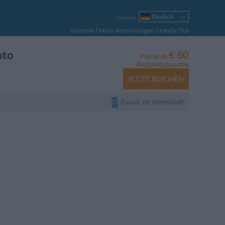
Deutsch
Sprache
Italiano
Startseite
Meine Reservierungen
InItalia Club
English
Français
oto
€ 80
Preise ab
Español
Bestpreisgarantie
Русский
JETZT BUCHEN
Português
Polski
Zurück zur Unterkunft