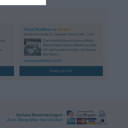
Hotel Kallikoros
Strada Provinciale 8
,
Contrada Renna (SR)
- 5 Km
t es
Das Hotel Kallikoros Luxury SPA &
Resort liegt in einem Weiler aus dem
en
19. Jahrhundert in Noto, im Herzen
des Val di...
Außergewöhnlich 10/10
Preise ab € 67
Sichere Reservierungen
Zum Überprüfen hier klicken