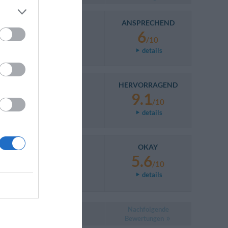
ANSPRECHEND
6
/10
details
HERVORRAGEND
9.1
/10
details
OKAY
5.6
/10
details
Nachfolgende
Bewertungen