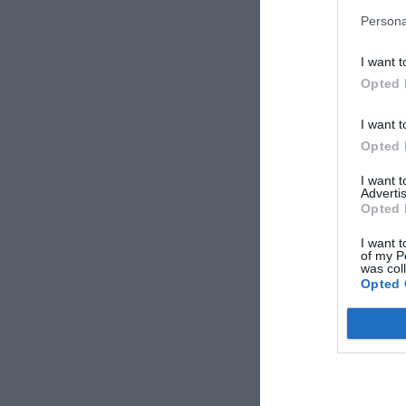
Persona
Luciana
Italien
I want t
Juli 2015
Opted 
Paar über 35 Jahr
I want t
Opted 
Stefano
Italien
I want 
Mai 2015
Advertis
Paar über 35 Jahr
Opted 
I want t
of my P
Verónica
was col
Spanien
Opted 
Juni 2013
Paar unter 35 Jah
Vorherige Bewe