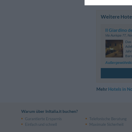
Weitere Hotel
Il Giardino 
Via Aurispa 77
,
No
Das 
Adel
Jahr
Baro
Außergewöhnlic
Mehr
Hotels in N
Warum über InItalia.it buchen?
Garantierte Ersparnis
Telefonische Beratung
Einfach und schnell
Maximale Sicherheit