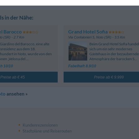
s in der Nähe:
del Barocco
Grand Hotel Sofia
to (SR)
- 2.7 Km
Via Confalonieri 5
,
Noto (SR)
- 3.5 Km
Giardino del Barocco, eine alte
Beim Grand Hotel Sofia handel
sresidenz aus dem 18.
sich um ein sehr modernes
hundert in Noto, wurde von den
Gästehaus in der bezaubernd
nen „Velona del ...
Atmosphäre der barocken S...
h 10/10
Fabelhaft 8.9/10
Preise ab € 45
Preise ab € 9.999
oto
ansehen »
Kundenrezensionen
Stadtpläne und Reiserouten