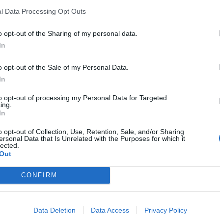
l Data Processing Opt Outs
o opt-out of the Sharing of my personal data.
Würden Sie in diesem Hotel wieder nächtigen?
WEISS NICHT
In
e
o opt-out of the Sale of my Personal Data.
In
Würden Sie in diesem Hotel wieder nächtigen?
JA
to opt-out of processing my Personal Data for Targeted
ing.
e
In
o opt-out of Collection, Use, Retention, Sale, and/or Sharing
ersonal Data that Is Unrelated with the Purposes for which it
Lo malo: Bastante cutre. Se confunde lo rural con la dejadez.
lected.
Out
Lo bueno: Estar en plena naturaleza y la piscina.
ren
Würden Sie in diesem Hotel wieder nächtigen?
NEIN
CONFIRM
Seite 1-1
rtungen
Data Deletion
Data Access
Privacy Policy