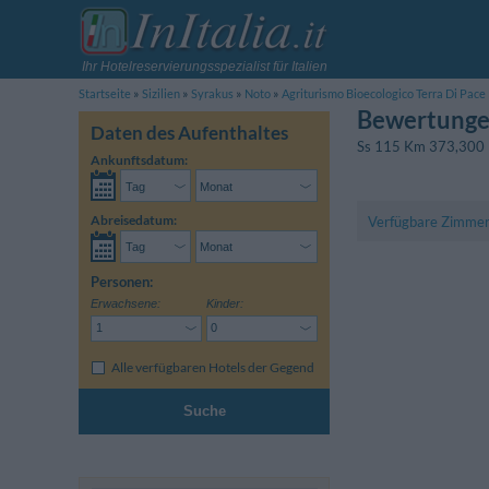
Ihr Hotelreservierungsspezialist für Italien
Startseite
Sizilien
Syrakus
Noto
Agriturismo Bioecologico Terra Di Pace
Bewertungen
Daten des Aufenthaltes
Ss 115 Km 373,300 
Ankunftsdatum:
Abreisedatum:
Verfügbare Zimme
Personen:
Erwachsene:
Kinder:
Alle verfügbaren Hotels der Gegend
Suche