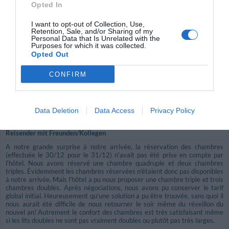
Opted In
Franco
3.2
I want to opt-out of Collection, Use,
Italien
/10
Retention, Sale, and/or Sharing of my
August 2012
Personal Data that Is Unrelated with the
Purposes for which it was collected.
Einzelreisender Business
Opted Out
Würden Sie in diesem Hotel wieder nächtigen?
NEIN
CONFIRM
details
GUT
Anthony
Frankreich
Data Deletion
Data Access
Privacy Policy
7.6
/10
Dezember 2011
Reisender mit Freunden/Kollegen
A notre grande surprise à notre arrivée, la réservation des chambres
(effectuée le 30/12 pour le 31/12) n'avait pas été prise en compte par
l'hôtel. Nous avons réservé une chambre quadruple et deux chambres
triples. Évidemment les chambres réservées n'étaient donc pas disponibles
à notre arrivée. Mais l'hôtel a pu nous proposer une chambre triple et trois
chambres doubles. Après négociations, nous avons pu conserver le tarif
global initial. Heureusement qu'une solution a pu être trouvée, sans quoi il
nous aurait été difficile de nous retourner le soir même du réveillon du
nouvel an! Autrement le confort des chambres est très satisfaisant même
si les lits doubles ne sont pas vraiment doubles ou plutôt pas très larges.