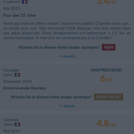
5.4
Frankreich
/10
Mai 2015
Paar über 35 Jahre
Hotel qui a besoin d'être rénové. Douche très petite! Chambre avec vue ..
ou plutôt sans vue! Télé minuscule! Petit déjeuner très très simple dans
une pièce minuscule! Sinon l'emplacement est intéressant à 1.5 km du
centre touristique. A' mon avis ne correspond pas à un 3 étoiles!
Würden Sie in diesem Hotel wieder nächtigen?
NEIN
details
ANSPRECHEND
Giuseppe
Italien
6
/10
Dezember 2014
Einzelreisender Business
Würden Sie in diesem Hotel wieder nächtigen?
WEISS NICHT
details
Giovanni
4.8
Italien
/10
Mai 2014