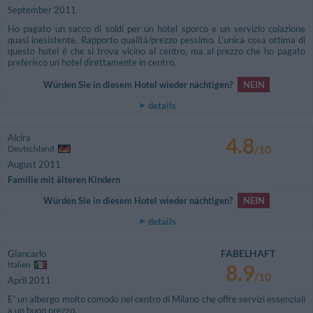
September 2011
Ho pagato un sacco di soldi per un hotel sporco e un servizio colazione
quasi inesistente. Rapporto qualità/prezzo pessimo. L'unica cosa ottima di
questo hotel è che si trova vicino al centro, ma al prezzo che ho pagato
preferisco un hotel direttamente in centro.
Würden Sie in diesem Hotel wieder nächtigen?
NEIN
details
Alcira
4.8
Deutschland
/10
August 2011
Familie mit älteren Kindern
Würden Sie in diesem Hotel wieder nächtigen?
NEIN
details
FABELHAFT
Giancarlo
Italien
8.9
/10
April 2011
E' un albergo molto comodo nel centro di Milano che offre servizi essenziali
a un buon prezzo.