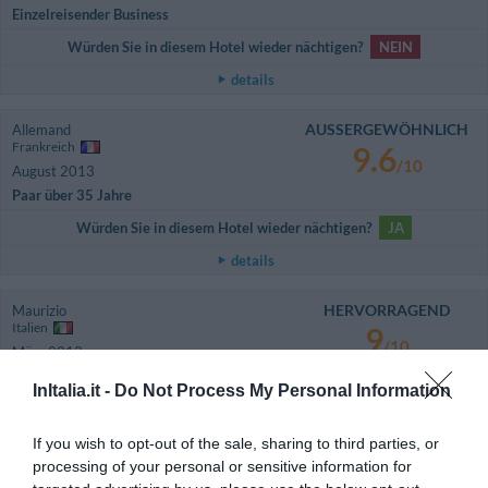
Einzelreisender Business
Würden Sie in diesem Hotel wieder nächtigen?
NEIN
details
AUSSERGEWÖHNLICH
Allemand
Frankreich
9.6
/10
August 2013
Paar über 35 Jahre
Würden Sie in diesem Hotel wieder nächtigen?
JA
details
HERVORRAGEND
Maurizio
Italien
9
/10
März 2013
Einzelreisender Business
InItalia.it -
Do Not Process My Personal Information
Würden Sie in diesem Hotel wieder nächtigen?
JA
details
If you wish to opt-out of the sale, sharing to third parties, or
processing of your personal or sensitive information for