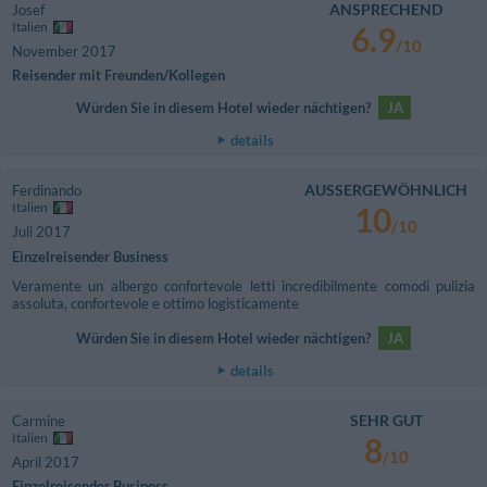
ANSPRECHEND
Josef
Italien
6.9
/10
November 2017
Reisender mit Freunden/Kollegen
Würden Sie in diesem Hotel wieder nächtigen?
JA
details
AUSSERGEWÖHNLICH
Ferdinando
Italien
10
/10
Juli 2017
Einzelreisender Business
Veramente un albergo confortevole letti incredibilmente comodi pulizia
assoluta, confortevole e ottimo logisticamente
Würden Sie in diesem Hotel wieder nächtigen?
JA
details
SEHR GUT
Carmine
Italien
8
/10
April 2017
Einzelreisender Business