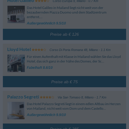
Hotel Galileo
Corso Europa 9
,
Milano
- 0.7 Km
Das Hotel Galileo in Mailand liegt nicht weit von der
bezaubernden Piazza Duomo und dem Stadtzentrum
entfernt....
Außergewöhnlich 9.5/10
Preise ab € 126
Lloyd Hotel
Corso Di Porta Romana 48
,
Milano
- 1.1 Km
Für einen Aufenthalt mit Klasse in Mailand wählen Sie das Lloyd
Hotel, das sich ganz in der Nähe des Domes, der Sc...
Fabelhaft 8.6/10
Preise ab € 75
Palazzo Segreti
Via San Tomaso 8
,
Milano
- 1.7 Km
Das Hotel Palazzo Segreti liegt in einem edlen Altbau im Herzen
von Mailand, nicht weit vom Dom und dem Castello...
Außergewöhnlich 9.9/10