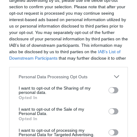
targeted advertising by us, please use the below opt-out
GUT
Gianluca
Italien
7.6
section to confirm your selection. Please note that after your
/10
März 2013
opt-out request is processed you may continue seeing
interest-based ads based on personal information utilized by
Würden Sie in diesem Hotel wieder nächtigen?
WEISS NICHT
us or personal information disclosed to third parties prior to
details
your opt-out. You may separately opt-out of the further
disclosure of your personal information by third parties on the
ANSPRECHEND
Paolo
IAB’s list of downstream participants. This information may
Schweiz
6.2
also be disclosed by us to third parties on the
IAB’s List of
/10
Dezember 2012
Downstream Participants
that may further disclose it to other
Paar über 35 Jahre
third parties.
Würden Sie in diesem Hotel wieder nächtigen?
JA
Personal Data Processing Opt Outs
details
I want to opt-out of the Sharing of my
personal data.
SEHR GUT
Roberta
Opted In
Italien
8
/10
Oktober 2012
I want to opt-out of the Sale of my
Personal Data.
Einzelreisender Business
Opted In
Würden Sie in diesem Hotel wieder nächtigen?
JA
I want to opt-out of processing my
details
Personal Data for Targeted Advertising.