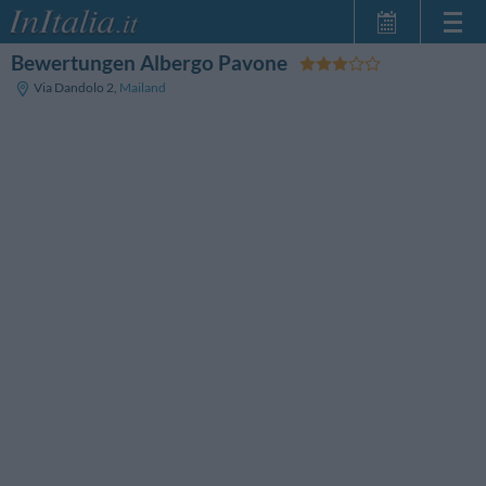
Bewertungen Albergo Pavone
Startseite
Via Dandolo 2
,
Mailand
Meine
Reservierungen
InItalia Club
Sprache