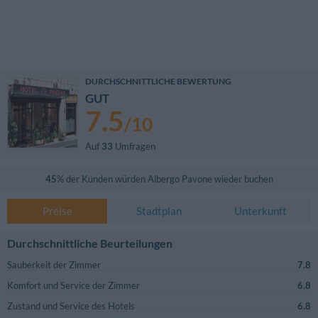
DURCHSCHNITTLICHE BEWERTUNG
GUT
7.5
/
10
Auf
33
Umfragen
45
% der Kunden würden
Albergo Pavone
wieder buchen
Preise
Stadtplan
Unterkunft
Durchschnittliche Beurteilungen
Sauberkeit der Zimmer
7.8
Komfort und Service der Zimmer
6.8
Zustand und Service des Hotels
6.8