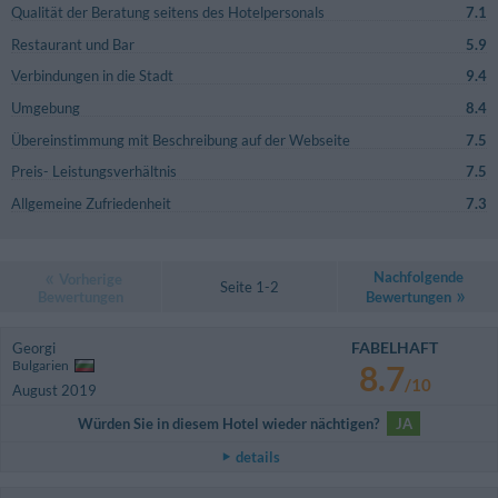
Qualität der Beratung seitens des Hotelpersonals
7.1
Restaurant und Bar
5.9
Verbindungen in die Stadt
9.4
Umgebung
8.4
Übereinstimmung mit Beschreibung auf der Webseite
7.5
Preis- Leistungsverhältnis
7.5
Allgemeine Zufriedenheit
7.3
Nachfolgende
Vorherige
Seite 1-2
Bewertungen
Bewertungen
FABELHAFT
Georgi
Bulgarien
8.7
/10
August 2019
Würden Sie in diesem Hotel wieder nächtigen?
JA
details