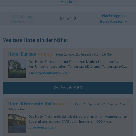
details
Nachfolgende
Vorherige
Seite 1-2
Bewertungen
Bewertungen
Weitere Hotels in der Nähe:
Hotel Europa
Viale Europa 10
,
Rosate (MI)
- 6.6 Km
Das Hotel Europa liegt im Süden von Mailand, nicht weit von
den Umgehungsstraßen „Tangenziale Est“ und „Tangenziale O...
Außergewöhnlich 9.8/10
Preise ab € 60
Hotel Ristorante Italia
Viale Partigiani 48
,
Certosa di Pavia
(PV)
- 9 Km
Das Hotel Ristorante Italia befindet sich in einem wundervollen
Bauernhaus aus dem XVIII. Jahrhundert in 800 Meter...
Fabelhaft 8.9/10