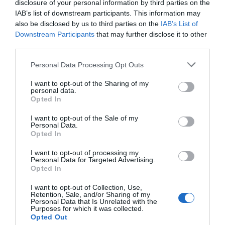
disclosure of your personal information by third parties on the
Italien
8
IAB’s list of downstream participants. This information may
/10
Februar 2016
also be disclosed by us to third parties on the
IAB’s List of
Conoscevo già l'hotel ed e' quello che cercavo, servizio e personale non si
Downstream Participants
that may further disclose it to other
sono smentiti. Ci tornero'
third parties.
Würden Sie in diesem Hotel wieder nächtigen?
JA
Personal Data Processing Opt Outs
details
I want to opt-out of the Sharing of my
personal data.
SEHR GUT
Stefano
Opted In
Italien
8
/10
Februar 2016
I want to opt-out of the Sale of my
Paar unter 35 Jahren
Personal Data.
Opted In
Würden Sie in diesem Hotel wieder nächtigen?
JA
I want to opt-out of processing my
details
Personal Data for Targeted Advertising.
Opted In
HERVORRAGEND
Daniela
Italien
9.1
I want to opt-out of Collection, Use,
/10
Retention, Sale, and/or Sharing of my
Oktober 2015
Personal Data that Is Unrelated with the
Einzelreisender Business
Purposes for which it was collected.
Opted Out
Würden Sie in diesem Hotel wieder nächtigen?
JA