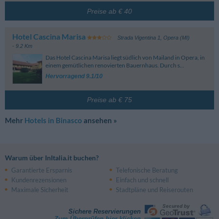
Preise ab € 40
Hotel Cascina Marisa
Strada Vigentina 1
,
Opera (MI)
- 9.2 Km
Das Hotel Cascina Marisa liegt südlich von Mailand in Opera, in
einem gemütlichen renovierten Bauernhaus. Durch s...
Hervorragend 9.1/10
Preise ab € 75
Mehr
Hotels in Binasco
ansehen »
Warum über InItalia.it buchen?
Garantierte Ersparnis
Telefonische Beratung
Kundenrezensionen
Einfach und schnell
Maximale Sicherheit
Stadtpläne und Reiserouten
Sichere Reservierungen
Zum Überprüfen hier klicken