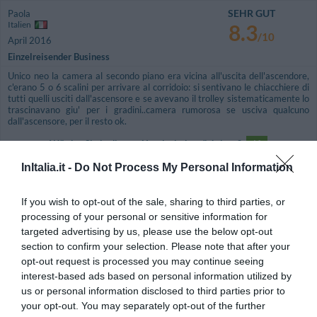
SEHR GUT
Paola
Italien
8.3
/10
April 2016
Einzelreisender Business
Unico neo la camera al secondo piano era vicina all'uscita dell'ascendore,
c'erano 5 o 6 scalini per arrivare al corridoio: si sentivano le chiacchiere di
tutti quelli usciti dall'ascensore e se avevano il trolley sistematicamente lo
trascinavano giu' per i gradini..camera rumorosa se usciva qualcuno
dall'ascensore, per il resto ok.
Würden Sie in diesem Hotel wieder nächtigen?
JA
details
InItalia.it -
Do Not Process My Personal Information
GUT
Vescovi
If you wish to opt-out of the sale, sharing to third parties, or
Italien
7.8
processing of your personal or sensitive information for
/10
April 2016
targeted advertising by us, please use the below opt-out
Paar über 35 Jahre
section to confirm your selection. Please note that after your
opt-out request is processed you may continue seeing
Würden Sie in diesem Hotel wieder nächtigen?
JA
interest-based ads based on personal information utilized by
details
us or personal information disclosed to third parties prior to
your opt-out. You may separately opt-out of the further
SEHR GUT
Valter