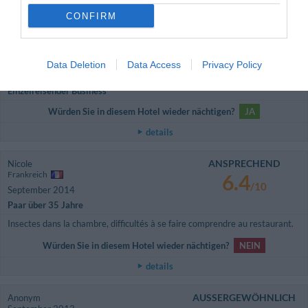
CONFIRM
details
SEHR GUT
Alessandro
Italien
8
Data Deletion
Data Access
Privacy Policy
/10
September 2015
Einzelreisender Business
Würden Sie in diesem Hotel wieder nächtigen?
JA
details
ANSPRECHEND
Nicole
Frankreich
6.4
/10
September 2014
Paar über 35 Jahre
Insectes dans la chambre, difficultés à se faire comprendre au restaurant.
Würden Sie in diesem Hotel wieder nächtigen?
NEIN
details
AUSSERGEWÖHNLICH
Anonym