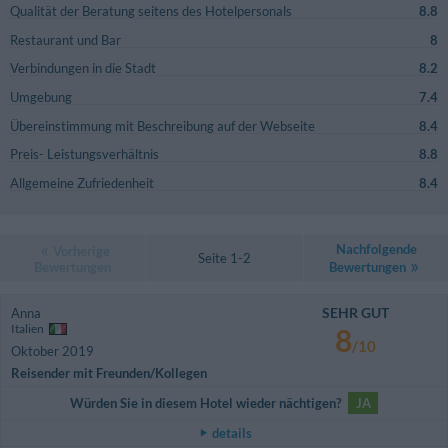
Qualität der Beratung seitens des Hotelpersonals
8.8
Restaurant und Bar
8
Verbindungen in die Stadt
8.2
Umgebung
7.4
Übereinstimmung mit Beschreibung auf der Webseite
8.4
Preis- Leistungsverhältnis
8.8
Allgemeine Zufriedenheit
8.4
Nachfolgende
Vorherige
Seite 1-2
Bewertungen
Bewertungen
SEHR GUT
Anna
Italien
8
/10
Oktober 2019
Reisender mit Freunden/Kollegen
Würden Sie in diesem Hotel wieder nächtigen?
JA
details