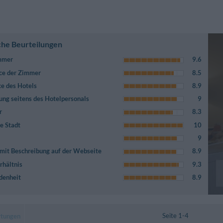
che Beurteilungen
immer
9.6
ce der Zimmer
8.5
ce des Hotels
8.9
ung seitens des Hotelpersonals
9
r
8.3
e Stadt
10
9
mit Beschreibung auf der Webseite
8.9
rhältnis
9.3
denheit
8.9
Seite 1-4
rtungen