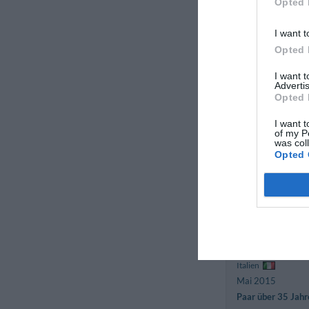
Opted 
Oktober 2015
Einzelreisender
I want t
Business
Opted 
Jean Marc
I want 
Advertis
Frankreich
Opted 
August 2015
Familie mit älter
I want t
Kindern
of my P
was col
Opted 
Stefano
Italien
August 2015
Paar über 35 Jahr
Roberto
Italien
Mai 2015
Paar über 35 Jahr