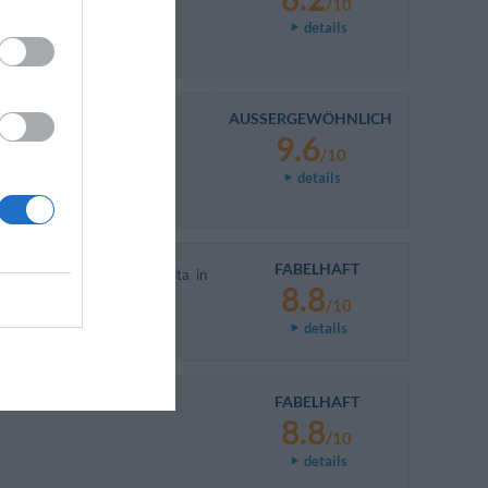
/10
details
AUSSERGEWÖHNLICH
9.6
/10
details
FABELHAFT
 piuttosto grande ma gestita in
8.8
/10
details
FABELHAFT
8.8
/10
details