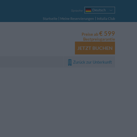
Deutsch
Sprache
Italiano
Startseite
Meine Reservierungen
InItalia Club
English
Français
€ 599
Preise ab
Español
Bestpreisgarantie
Русский
JETZT BUCHEN
Português
Polski
Zurück zur Unterkunft