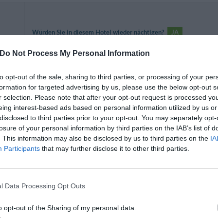
Würden Sie in diesem Hotel wieder nächtigen?
JA
n
Do Not Process My Personal Information
to opt-out of the sale, sharing to third parties, or processing of your per
formation for targeted advertising by us, please use the below opt-out s
r selection. Please note that after your opt-out request is processed y
Würden Sie in diesem Hotel wieder nächtigen?
JA
eing interest-based ads based on personal information utilized by us or
en
disclosed to third parties prior to your opt-out. You may separately opt-
losure of your personal information by third parties on the IAB’s list of
. This information may also be disclosed by us to third parties on the
IA
Participants
that may further disclose it to other third parties.
Würden Sie in diesem Hotel wieder nächtigen?
JA
l Data Processing Opt Outs
o opt-out of the Sharing of my personal data.