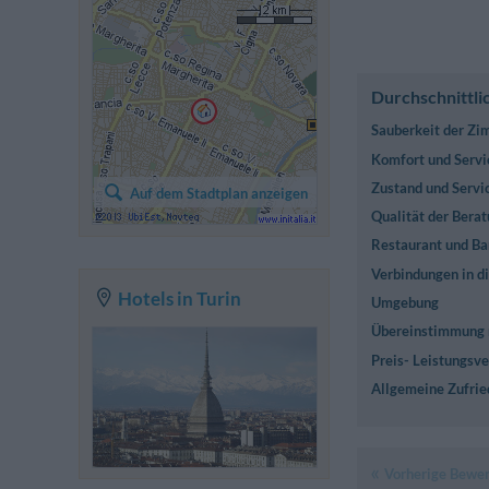
Durchschnittli
Sauberkeit der Z
Komfort und Servi
Zustand und Servi
Auf dem Stadtplan anzeigen
Qualität der Berat
Restaurant und Ba
Verbindungen in di
Hotels in Turin
Umgebung
Übereinstimmung 
Preis- Leistungsve
Allgemeine Zufrie
Vorherige Bewe