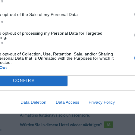
In
Würden Sie in diesem Hotel wieder nächtigen?
JA
o opt-out of the Sale of my Personal Data.
In
to opt-out of processing my Personal Data for Targeted
ing.
In
Würden Sie in diesem Hotel wieder nächtigen?
JA
en
o opt-out of Collection, Use, Retention, Sale, and/or Sharing
ersonal Data that Is Unrelated with the Purposes for which it
lected.
Out
Struttura in posizione centrale molto comodo. E' una struttura
CONFIRM
maniera precisa. Più che soddisfacente il rapporto qualità-prezzo.
Würden Sie in diesem Hotel wieder nächtigen?
JA
e
Data Deletion
Data Access
Privacy Policy
Al mattino funzionava solo un ascensore.
Würden Sie in diesem Hotel wieder nächtigen?
JA
e