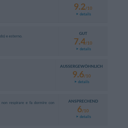
9.2
/10
details
GUT
do) e esterno.
7.4
/10
details
AUSSERGEWÖHNLICH
9.6
/10
details
ANSPRECHEND
a non respirare e fa dormire con
6
/10
details