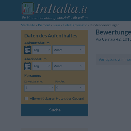
Ihr Hotelreservierungsspezialist für Italien
Startseite
Piemont
Turin
Hotel Diplomatic
Kundenbewertungen
Bewertunge
Daten des Aufenthaltes
Via Cernaia 42
,
101
Ankunftsdatum:
Abreisedatum:
Verfügbare Zimme
Personen:
Erwachsene:
Kinder:
Alle verfügbaren Hotels der Gegend
Suche